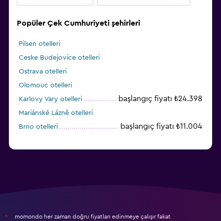
Popüler Çek Cumhuriyeti şehirleri
Pilsen otelleri
Ceske Budejovice otelleri
Ostrava otelleri
Olomouc otelleri
başlangıç fiyatı ₺24.398
Karlovy Vary otelleri
Mariánské Lázně otelleri
başlangıç fiyatı ₺11.004
Brno otelleri
momondo her zaman doğru fiyatları edinmeye çalışır fakat
*