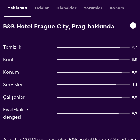
Hakkında
Odalar
Olanaklar
Yorumlar
Konum
B&B Hotel Prague City, Prag hakkında
Temizlik
8,7
Konfor
8,5
Konum
8,9
Servisler
8,1
Çalışanlar
8,9
Fiyat-kalite
8,5
dengesi
Ağustos 2013'te açılmış olan B&B Hotel Prague City, Vltava