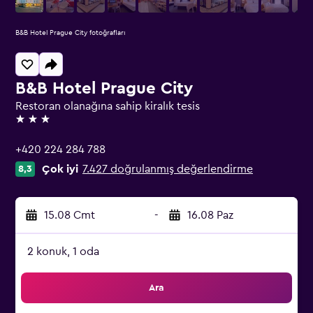
B&B Hotel Prague City fotoğrafları
B&B Hotel Prague City
Restoran olanağına sahip kiralık tesis
3 yıldız
+420 224 284 788
Çok iyi
7.427 doğrulanmış değerlendirme
8,3
15.08 Cmt
-
16.08 Paz
2 konuk, 1 oda
Ara