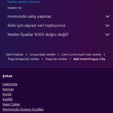
fiyatları garanti edemez
.
Neden mi:
momondo satış yapmaz
Sizin için sayısız veri topluyoruz
Neden fiyatlar %100 doğru değil?
Otel fırsatları
Avrupa'daki oteller
Çek Cumhuriyeti'neki oteller
Prag (bölgesi)ki oteller
Prag'taki oteller
B&B Hotel Prague City
Şirket
Hakkında
Kariyer
Mobil
Keşfet
Nasıl Çalışır
Momondo Kupon Kodları