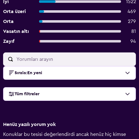
İyi
1522
Orta üzeri
469
Orta
279
Vasatın altı
81
Zayıf
94
Sırala
:
En yeni
Tüm filtreler
Henüz yazılı yorum yok
Konuklar bu tesisi değerlendirdi ancak henüz hiç kimse