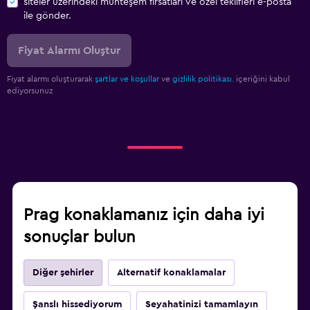
siteler üzerindeki muhteşem fırsatları ve özel teklifleri e-posta
ile gönder.
Fiyat Alarmı Oluştur
Fiyat alarmı oluşturarak
şartlar ve koşullar
ve
gizlilik politikası.
içeriğini kabul
ediyorsunuz
Prag konaklamanız için daha iyi
sonuçlar bulun
Diğer şehirler
Alternatif konaklamalar
Şanslı hissediyorum
Seyahatinizi tamamlayın