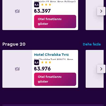
Melnicka 13, Prag, Prag (bölgesi)
3 yıldız
8,4
₺3.397
Otel fırsatlarını
göster
Prague 20
Daha fazla
Hotel Chvalska Tvrz
Na Chvalske Tvrzi 858/11, Prag, Prag (bölgesi)
3 yıldız
8,6
₺3.976
Otel fırsatlarını
göster