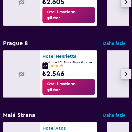
₺2.605
Otel fırsatlarını
göster
Prague 8
Daha fazla
Hotel Henrietta
Ke stirce 42, Prag, Prag (bölgesi)
3 yıldız
7,3
₺2.546
Otel fırsatlarını
göster
Malá Strana
Daha fazla
Hotel Atos