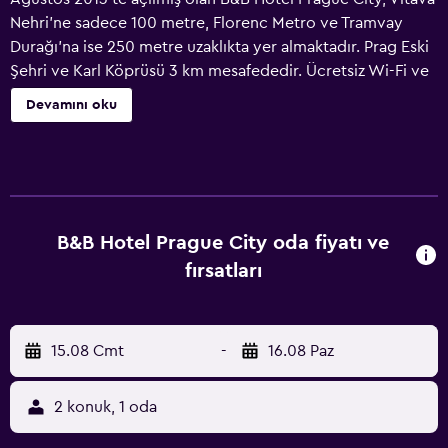
Nehri'ne sadece 100 metre, Florenc Metro ve Tramvay
Durağı'na ise 250 metre uzaklıkta yer almaktadır. Prag Eski
Şehri ve Karl Köprüsü 3 km mesafededir. Ücretsiz Wi-Fi ve
24 saat resepsiyon hizmetinden yararlanabilirsiniz. Prag
Devamını oku
City B&B'nin klimalı odalarında şehir manzarası, ses yalıtımlı
pencereler, TV ve banyo vardır. Wenceslas Meydanı
metroyla 2 durak, çok sayıda alışveriş seçeneğinin
bulunduğu Náměsti Republiky ise metroyla sadece 1 durak
uzaklıktadır.
B&B Hotel Prague City oda fiyatı ve
fırsatları
15.08 Cmt
-
16.08 Paz
2 konuk, 1 oda