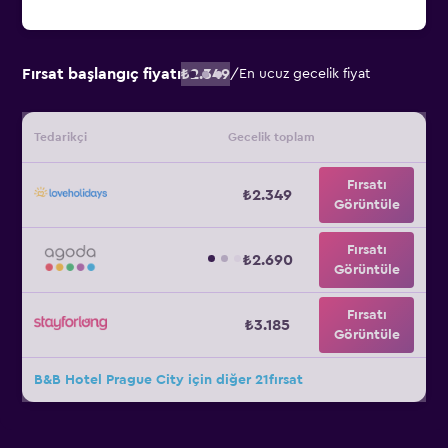
Fırsat başlangıç fiyatı
₺2.349
/
En ucuz gecelik fiyat
Tedarikçi
Gecelik toplam
Fırsatı
₺2.349
Görüntüle
Fırsatı
₺2.690
Görüntüle
Fırsatı
₺3.185
Görüntüle
B&B Hotel Prague City için diğer 21fırsat