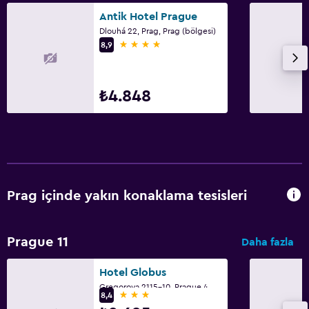
Antik Hotel Prague
Dlouhá 22, Prag, Prag (bölgesi)
4 yıldız
8,9
₺4.848
Prag içinde yakın konaklama tesisleri
Prague 11
Daha fazla
Hotel Globus
Gregorova 2115-10, Prague 4, Prag, Prag (bölgesi)
3 yıldız
8,4