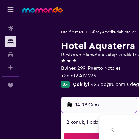
Uçak Bileti
Otel fırsatları
Güney Amerika'daki oteller
Konaklama
Hotel Aquaterra
Kiralık Araç
Restoran olanağına sahip kiralık tes
3 yıldız
AI ile Planla
Bulnes 299, Puerto Natales
+56 612 412 239
Çok iyi
425 doğrulanmış değ
8,4
Trips
14.08 Cum
-
2 konuk, 1 oda