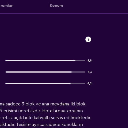
rumlar
Konum
8,8
8,3
8,2
ına sadece 3 blok ve ana meydana iki blok
 erişimi ücretsizdir. Hotel Aquaterra'nın
retsiz açık büfe kahvaltı servis edilmektedir.
aktadır. Tesiste ayrıca sadece konukların