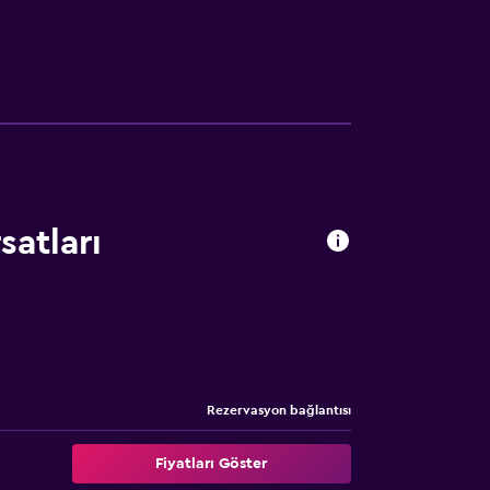
esel spesiyaliteler, kafeteryada ise kaliteli
nı ücretsiz olarak park edebilir.
satları
Rezervasyon bağlantısı
Fiyatları Göster