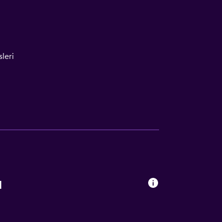
leri
leri
ı