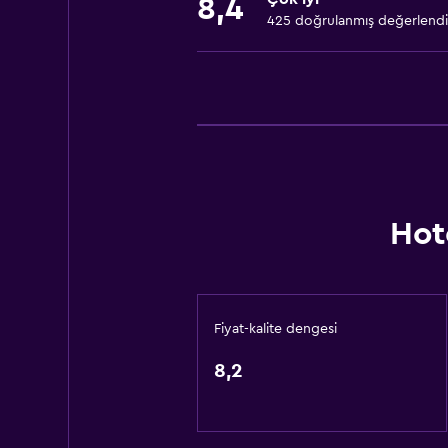
8,4
425 doğrulanmış değerlend
Sağlık ve güvenlik
Tesis dışında CCTV
Günlük oda hizmetleri
24 saat güvenlik
İlk yardım seti
Ortak alanlarda CCTV
Hot
Çamaşırhane
Çamaşır yıkama tesisleri
Çamaşırhane
Fiyat-kalite dengesi
Erişilebilirlik ve uygunluk
8,2
Sigara içilmez