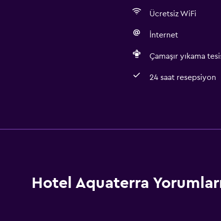
Ücretsiz WiFi
İnternet
Çamaşır yıkama tesis
24 saat resepsiyon
Temel özellikler
Ücretsiz WiFi
İnternet
Yangın söndürücü
Ücretsiz tuvalet malzeme
Hotel Aquaterra Yorumlar
Duman alarmları
Isıtma