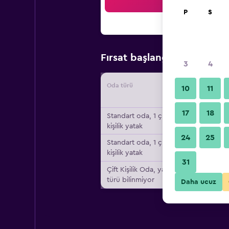
Ar
P
S
₺6.8
Fırsat başlangıç fiyatı
3
4
Oda türü
Tedarikç
10
11
17
18
Standart oda, 1 çift
kişilik yatak
24
25
Standart oda, 1 çift
kişilik yatak
31
Çift ​Kişilik Oda, yatak
türü bilinmiyor
Daha ucuz