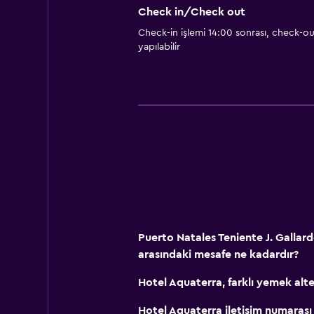
Yapılacaklar
Check in/Check out
Masa üstü oyunları/yapbozlar
Check-in işlemi 14:00 sonrası, check-out
yapılabilir
Puerto Natales Teniente J. Gallard
arasındaki mesafe ne kadardır?
Hotel Aquaterra, farklı yemek alte
Hotel Aquaterra iletişim numarası