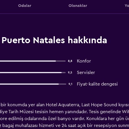
Odalar
Olanaklar
Yo
 Puerto Natales hakkında
Konfor
8,8
Servisler
9,5
Fiyat-kalite dengesi
9,1
li bir konumda yer alan Hotel Aquaterra, Last Hope Sound kıyıs
iye Tarih Müzesi tesisin hemen yanındadır. Tesis genelinde WiFi
ekore edilmiş odalarında özel banyo vardır. Konuklara her gün üc
z bagaj muhafazası hizmeti ve 24 saat açık bir resepsiyon sunm