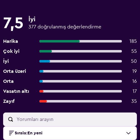
7,5
İyi
377 doğrulanmış değerlendirme
Harika
185
Çok iyi
55
İyi
50
Orta üzeri
19
Orta
16
Vasatın altı
17
Zayıf
35
Sırala
:
En yeni