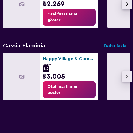
₺2.269
Otel fırsatlarını
göster
Cassia Flaminia
Daha fazla
Happy Village & Camping
Roma
6,2
₺3.005
Otel fırsatlarını
göster