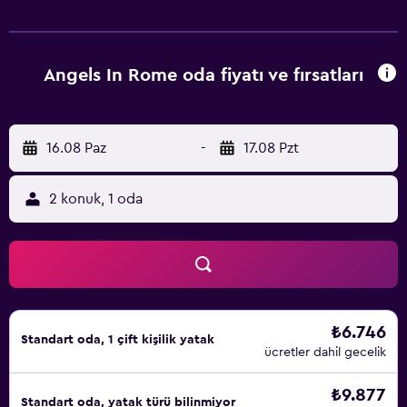
Barberini Metro İstasyonu ve Rome Termini Metro
İstasyonu bulunur. Roma Ciampino Havaalanı 16 km
uzaklıktadır ve tesis ücretli havaalanı servis aracı hizmeti
sunar.
Angels In Rome oda fiyatı ve fırsatları
16.08 Paz
-
17.08 Pzt
2 konuk, 1 oda
₺6.746
Standart oda, 1 çift kişilik yatak
ücretler dahil gecelik
₺9.877
Standart oda, yatak türü bilinmiyor