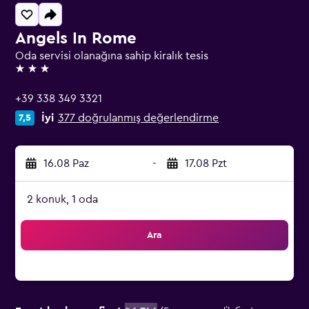
Angels In Rome
Oda servisi olanağına sahip kiralık tesis
3 yıldız
+39 338 349 3321
İyi
377 doğrulanmış değerlendirme
7,5
16.08 Paz
-
17.08 Pzt
2 konuk, 1 oda
Ara