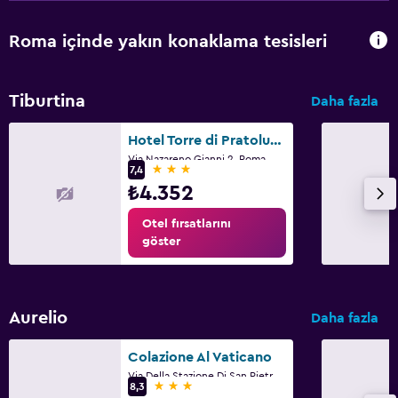
Roma içinde yakın konaklama tesisleri
Tiburtina
Daha fazla
Hotel Torre di Pratolungo
Via Nazareno Gianni 2, Roma
3 yıldız
7,4
₺4.352
Otel fırsatlarını
göster
Aurelio
Daha fazla
Colazione Al Vaticano
Via Della Stazione Di San Pietro 40, Roma
3 yıldız
8,3