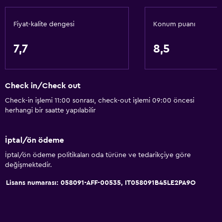
Fiyat-kalite dengesi
Konum puanı
7,7
8,5
Check in/Check out
Check-in işlemi 11:00 sonrası, check-out işlemi 09:00 öncesi
herhangi bir saatte yapılabilir
İptal/ön ödeme
İptal/ön ödeme politikaları oda türüne ve tedarikçiye göre
değişmektedir.
Lisans numarası: 058091-AFF-00535, IT058091B45LE2PA9O