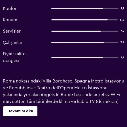
Konfor
7,7
Konum
8,5
Servisler
7,4
Çalışanlar
7,9
Fiyat-kalite
7,7
dengesi
Roma noktasındaki Villa Borghese, Spagna Metro İstasyonu
ve Repubblica - Teatro dell'Opera Metro İstasyonu
yakınında yer alan Angels In Rome tesisinde ücretsiz WiFi
mevcuttur. Tüm birimlerde klima ve kablo TV (düz ekran)
mevcuttur. Angels In Rome tesisindeki konuklar İtalyan
Devamını oku
usulü kahvaltının keyfini çıkarabilirler. Angels In Rome
yakınındaki popüler uğrak yerleri arasında Piazza Barberini,