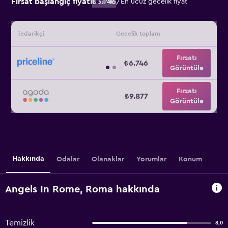
Fırsat başlangıç fiyatı
₺6.746
/
En ucuz gecelik fiyat
Tedarikçi
Gecelik toplam
Fırsatı
₺6.746
Görüntüle
Fırsatı
₺9.877
Görüntüle
Hakkında
Odalar
Olanaklar
Yorumlar
Konum
Angels In Rome, Roma hakkında
Temizlik
8,0