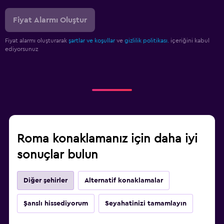
Fiyat Alarmı Oluştur
Fiyat alarmı oluşturarak
şartlar ve koşullar
ve
gizlilik politikası.
içeriğini kabul
ediyorsunuz
Roma konaklamanız için daha iyi
sonuçlar bulun
Diğer şehirler
Alternatif konaklamalar
Şanslı hissediyorum
Seyahatinizi tamamlayın