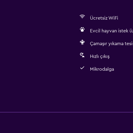
Ücretsiz WiFi
Evcil hayvan istek üz
Çamaşır yıkama tesis
Hızlı çıkış
Mikrodalga