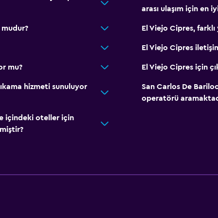
arası ulaşım için en iy
u mudur?
El Viejo Cipres, farkl
El Viejo Cipres iletiş
yor mu?
El Viejo Cipres için ç
 yıkama hizmeti sunuluyor
San Carlos De Barilo
operatörü aramaktad
çindeki oteller için
miştir?