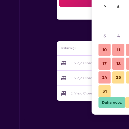
Ar
P
S
3
4
Tedarikçi
10
11
El Viejo Cipres tedarikçisi
17
18
24
25
El Viejo Cipres tedarikçisi
31
El Viejo Cipres tedarikçisi
Daha ucuz