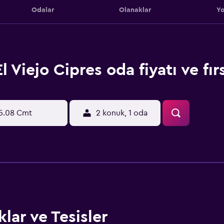
Odalar
Olanaklar
Yo
El Viejo Cipres oda fiyatı ve fır
5.08 Cmt
2 konuk, 1 oda
lar ve Tesisler