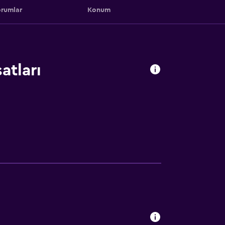
rumlar
Konum
satları