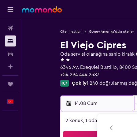
Uçak Bileti
Otel fırsatları
Güney Amerika'daki oteller
Konaklama
El Viejo Cipres
Kiralık Araç
Oda servisi olanağına sahip kiralık 
2 yıldız
AI ile Planla
6346 Av. Exequiel Bustillo, 8400 S
+54 294 444 2387
Çok iyi
240 doğrulanmış değ
8,7
Trips
Türkçe
14.08 Cum
-
2 konuk, 1 oda