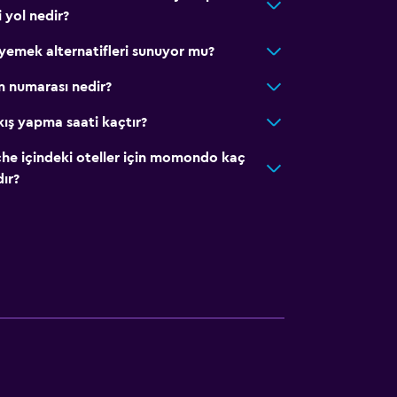
i yol nedir?
ı yemek alternatifleri sunuyor mu?
im numarası nedir?
ıkış yapma saati kaçtır?
che içindeki oteller için momondo kaç
ır?