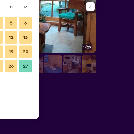
C
P
5
6
12
13
1/29
Oturma odası
19
20
26
27