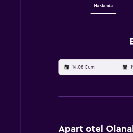
Hakkında
14.08 Cum
-
1
Apart otel Olanak