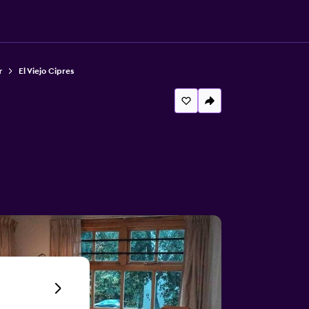
r
El Viejo Cipres