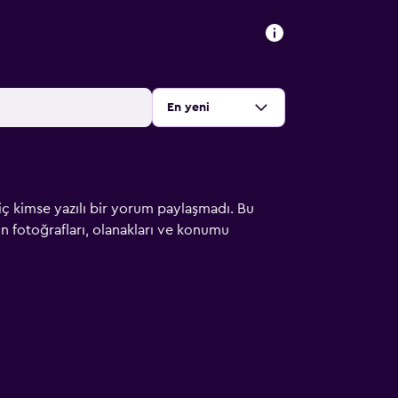
Sırala
:
En yeni
iç kimse yazılı bir yorum paylaşmadı. Bu
çin fotoğrafları, olanakları ve konumu