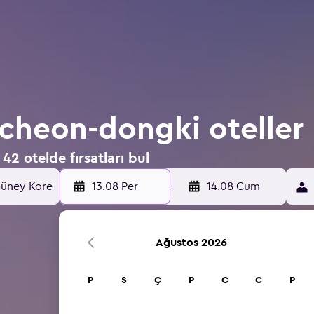
cheon-dongki oteller
 otelde fırsatları bul
Güney Kore
13.08 Per
-
14.08 Cum
Ağustos 2026
P
S
Ç
P
C
C
P