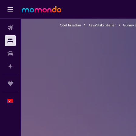
Otel fırsatları
Asya'daki oteller
Güney K
Uçak Bileti
Konaklama
Kiralık Araç
AI ile Planla
Trips
Türkçe