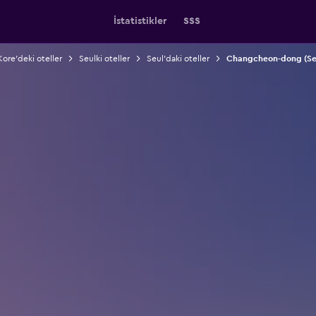
İstatistikler
SSS
ore'deki oteller
Seulki oteller
Seul'daki oteller
Changcheon-dong (Seul