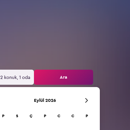
Ara
2 konuk, 1 oda
Eylül 2026
P
S
Ç
P
C
C
P