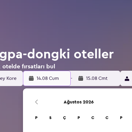
gpa-dongki oteller
telde fırsatları bul
14.08 Cum
-
15.08 Cmt
Ağustos 2026
P
S
Ç
P
C
C
P