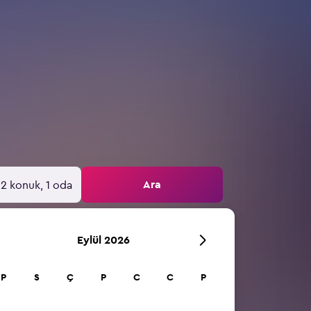
Ara
2 konuk, 1 oda
Eylül 2026
P
S
Ç
P
C
C
P