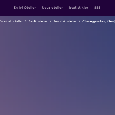
En İyi Oteller
Ucuz oteller
İstatistikler
SSS
ore'deki oteller
Seulki oteller
Seul'daki oteller
Cheongpa-dong (Seul) 