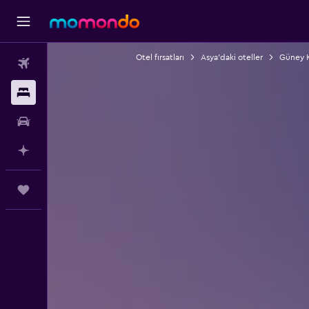
Otel fırsatları
Asya'daki oteller
Güney K
Uçak Bileti
Konaklama
Kiralık Araç
AI ile Planla
Trips