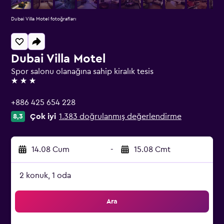
Dubai Villa Motel fotoğrafları
Dubai Villa Motel
Spor salonu olanağına sahip kiralık tesis
3 yıldız
+886 425 654 228
Çok iyi
1.383 doğrulanmış değerlendirme
8,3
14.08 Cum
-
15.08 Cmt
2 konuk, 1 oda
Ara