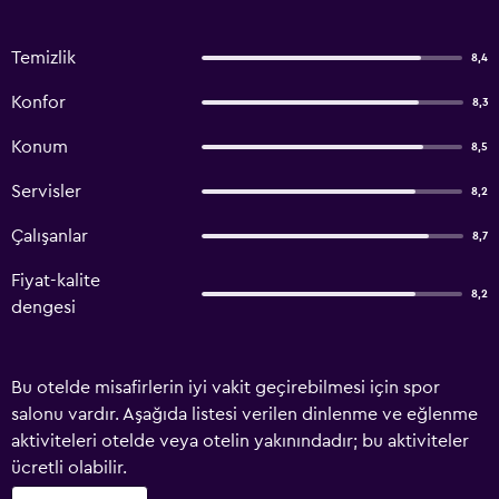
Temizlik
8,4
Konfor
8,3
Konum
8,5
Servisler
8,2
Çalışanlar
8,7
Fiyat-kalite
8,2
dengesi
Bu otelde misafirlerin iyi vakit geçirebilmesi için spor
salonu vardır. Aşağıda listesi verilen dinlenme ve eğlenme
aktiviteleri otelde veya otelin yakınındadır; bu aktiviteler
ücretli olabilir.