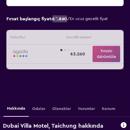
Fırsat başlangıç fiyatı
₺3.260
/
En ucuz gecelik fiyat
Tedarikçi
Gecelik toplam
Fırsatı
₺3.260
Görüntüle
Hakkında
Odalar
Olanaklar
Yorumlar
Konum
Dubai Villa Motel, Taichung hakkında