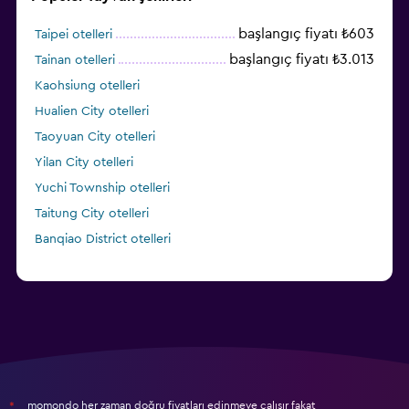
başlangıç fiyatı ₺603
Taipei otelleri
başlangıç fiyatı ₺3.013
Tainan otelleri
Kaohsiung otelleri
Hualien City otelleri
Taoyuan City otelleri
Yilan City otelleri
Yuchi Township otelleri
Taitung City otelleri
Banqiao District otelleri
momondo her zaman doğru fiyatları edinmeye çalışır fakat
*