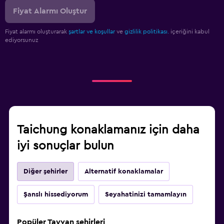
Fiyat Alarmı Oluştur
Fiyat alarmı oluşturarak
şartlar ve koşullar
ve
gizlilik politikası.
içeriğini kabul
ediyorsunuz
Taichung konaklamanız için daha
iyi sonuçlar bulun
Diğer şehirler
Alternatif konaklamalar
Şanslı hissediyorum
Seyahatinizi tamamlayın
Popüler Tayvan şehirleri