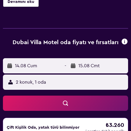
Devamını oku
Dubai Villa Motel oda fiyatı ve fırsatları
14.08 Cum
-
15.08 Cmt
2 konuk, 1 oda
₺3.260
Çift ​Kişilik Oda, yatak türü bilinmiyor