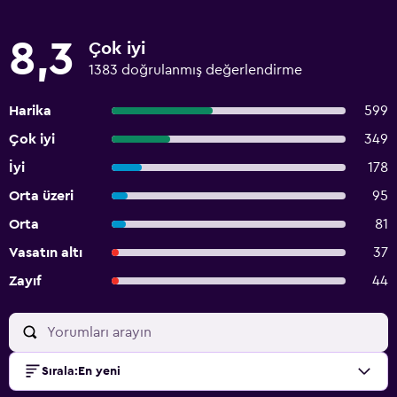
8,3
Çok iyi
1383 doğrulanmış değerlendirme
Harika
599
Çok iyi
349
İyi
178
Orta üzeri
95
Orta
81
Vasatın altı
37
Zayıf
44
Sırala
:
En yeni