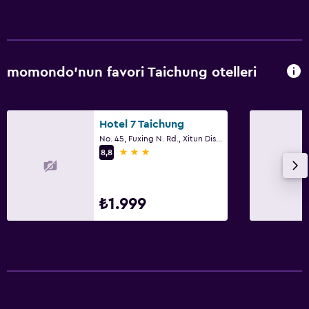
momondo'nun favori Taichung otelleri
Hotel 7 Taichung
No. 45, Fuxing N. Rd., Xitun Dist, Taichung
3 yıldız
8,8
₺1.999