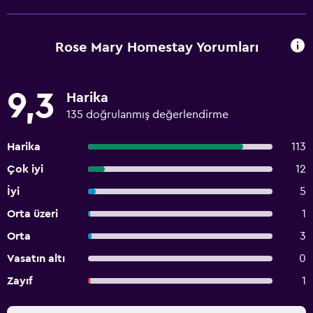
Rose Mary Homestay Yorumları
9,3
Harika
135 doğrulanmış değerlendirme
Harika
113
Çok iyi
12
İyi
5
Orta üzeri
1
Orta
3
Vasatın altı
0
Zayıf
1