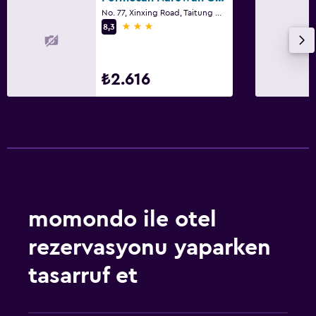
No. 77, Xinxing Road, Taitung City
3 yıldız
8,3
₺2.616
momondo ile otel
rezervasyonu yaparken
tasarruf et