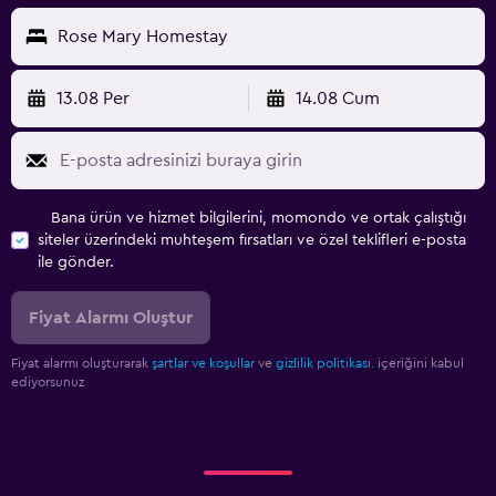
Rose Mary Homestay
13.08 Per
14.08 Cum
Bana ürün ve hizmet bilgilerini, momondo ve ortak çalıştığı
siteler üzerindeki muhteşem fırsatları ve özel teklifleri e-posta
ile gönder.
Fiyat Alarmı Oluştur
Fiyat alarmı oluşturarak
şartlar ve koşullar
ve
gizlilik politikası.
içeriğini kabul
ediyorsunuz