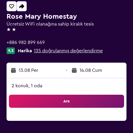
Rose Mary Homestay
Ücretsiz WiFi olanağına sahip kiralık tesis
2 yıldız
+886 982 899 669
Harika
135 doğrulanmış değerlendirme
9,3
13.08 Per
-
14.08 Cum
2 konuk, 1 oda
Ara