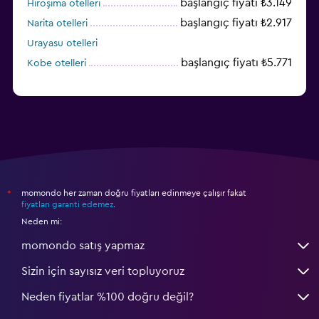
başlangıç fiyatı ₺3.149
Hiroşima otelleri
başlangıç fiyatı ₺2.917
Narita otelleri
Urayasu otelleri
başlangıç fiyatı ₺5.771
Kobe otelleri
momondo her zaman doğru fiyatları edinmeye çalışır fakat
*
fiyatları garanti edemez
.
Neden mi:
momondo satış yapmaz
Sizin için sayısız veri topluyoruz
Neden fiyatlar %100 doğru değil?