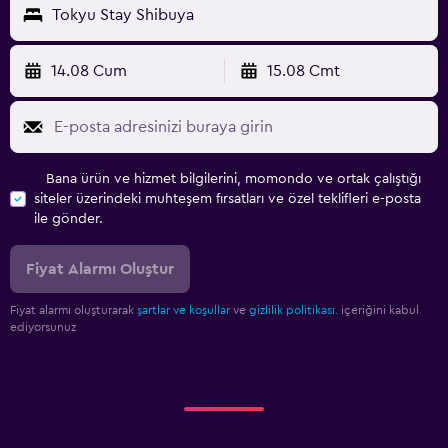
Tokyu Stay Shibuya
14.08 Cum
15.08 Cmt
Bana ürün ve hizmet bilgilerini, momondo ve ortak çalıştığı
siteler üzerindeki muhteşem fırsatları ve özel teklifleri e-posta
ile gönder.
Fiyat Alarmı Oluştur
Fiyat alarmı oluşturarak
şartlar ve koşullar
ve
gizlilik politikası.
içeriğini kabul
ediyorsunuz