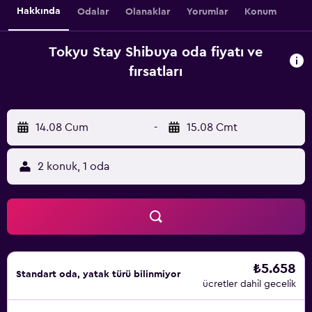
Hakkında
Odalar
Olanaklar
Yorumlar
Konum
Tokyu Stay Shibuya oda fiyatı ve
fırsatları
14.08 Cum
-
15.08 Cmt
2 konuk, 1 oda
₺5.658
Standart oda, yatak türü bilinmiyor
ücretler dahil gecelik