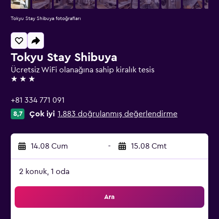
Tokyu Stay Shibuya fotoğrafları
Tokyu Stay Shibuya
Ücretsiz WiFi olanağına sahip kiralık tesis
3 yıldız
+81 334 771 091
Çok iyi
1.883 doğrulanmış değerlendirme
8,7
14.08 Cum
-
15.08 Cmt
2 konuk, 1 oda
Ara