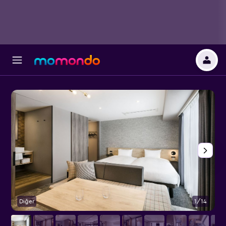
Diğer
1/14