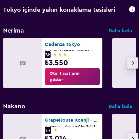
Tokyo içinde yakın konaklama tesisleri
Nerima
Daha fazla
Cadenza Tokyo
5-8-20 Takamatsu, Nerima-ku, Tokyo
3 yıldız
7,9
₺3.550
Otel fırsatlarını
göster
Nakano
Daha fazla
GrapeHouse Koenji - Hostel, - Caters to Women
Nakano-ku, Yamato-Cho 3-1-5, Tokyo
1 yıldız
8,9
₺3.014