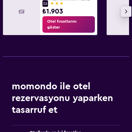
3 yıldız
7,5
₺1.903
Otel fırsatlarını
göster
momondo ile otel
rezervasyonu yaparken
tasarruf et