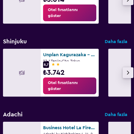
Otel fırsatlarını
göster
Shinjuku
Daha fazla
Unplan Kagurazaka - Hostel
23-1 Tenjin-Cho, Tokyo
2 yıldız
8,7
₺3.742
Otel fırsatlarını
göster
Adachi
Daha fazla
Business Hotel La Firenze
Adachi-ku Nishihokima 4-14-22, Tokyo