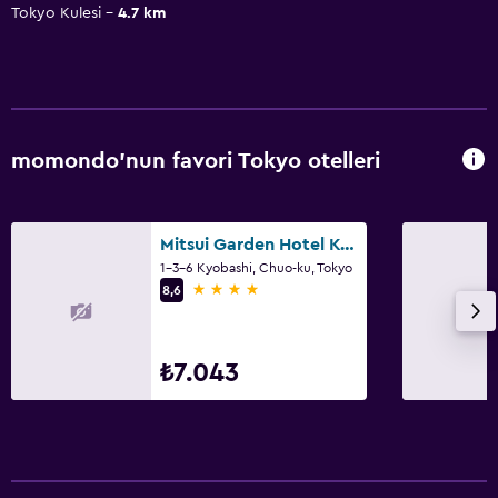
Tokyo Kulesi
4.7 km
momondo'nun favori Tokyo otelleri
Mitsui Garden Hotel Kyobashi
1-3-6 Kyobashi, Chuo-ku, Tokyo
4 yıldız
8,6
₺7.043