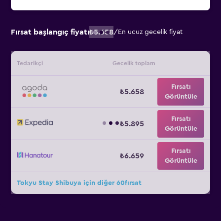
Fırsat başlangıç fiyatı
₺5.658
/
En ucuz gecelik fiyat
Tedarikçi
Gecelik toplam
Fırsatı
₺5.658
Görüntüle
Fırsatı
₺5.895
Görüntüle
Fırsatı
₺6.659
Görüntüle
Tokyu Stay Shibuya için diğer 60fırsat