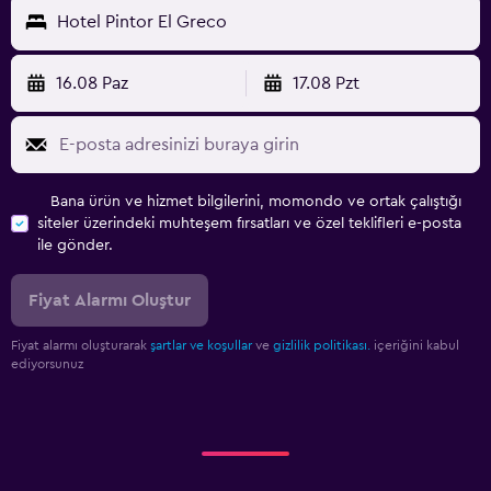
Hotel Pintor El Greco
16.08 Paz
17.08 Pzt
Bana ürün ve hizmet bilgilerini, momondo ve ortak çalıştığı
siteler üzerindeki muhteşem fırsatları ve özel teklifleri e-posta
ile gönder.
Fiyat Alarmı Oluştur
Fiyat alarmı oluşturarak
şartlar ve koşullar
ve
gizlilik politikası.
içeriğini kabul
ediyorsunuz