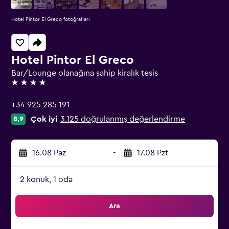
Hotel Pintor El Greco fotoğrafları
Hotel Pintor El Greco
Bar/Lounge olanağına sahip kiralık tesis
4 yıldız
+34 925 285 191
Çok iyi
3.125 doğrulanmış değerlendirme
8,9
16.08 Paz
-
17.08 Pzt
2 konuk, 1 oda
Ara