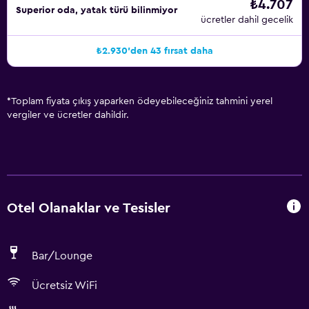
₺4.707
Superior oda, yatak türü bilinmiyor
ücretler dahil gecelik
₺2.930'den 43 fırsat daha
*
Toplam fiyata çıkış yaparken ödeyebileceğiniz tahmini yerel
vergiler ve ücretler dahildir.
Otel Olanaklar ve Tesisler
Bar/Lounge
Ücretsiz WiFi