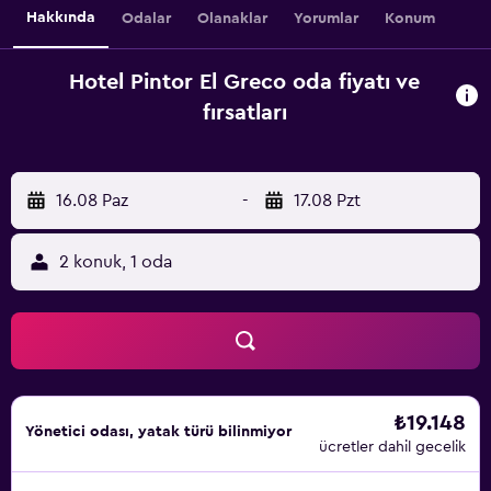
Hakkında
Odalar
Olanaklar
Yorumlar
Konum
Hotel Pintor El Greco oda fiyatı ve
fırsatları
16.08 Paz
-
17.08 Pzt
2 konuk, 1 oda
₺19.148
Yönetici odası, yatak türü bilinmiyor
ücretler dahil gecelik