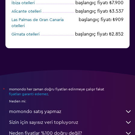
başlangıç fiyatı ₺7.900
İbiza otelleri
başlangıç fiyatı ₺3.537
Alicante otelleri
başlangıç fiyatı ₺909
Las Palmas de Gran Canaria
otelleri
başlangıç fiyatı ₺2.852
Girnata otelleri
başlangıç fiyatı ₺1.811
Bilbao otelleri
momondo her zaman doğru fiyatları edinmeye çalışır fakat
*
fiyatları garanti edemez
.
Neden mi:
momondo satış yapmaz
Sizin için sayısız veri topluyoruz
Neden fiyatlar %100 doğru değil?