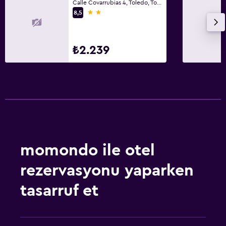
Calle Covarrubias 4, Toledo, Toledo (il)
2 yıldız
8,5
₺2.239
momondo ile otel
rezervasyonu yaparken
tasarruf et