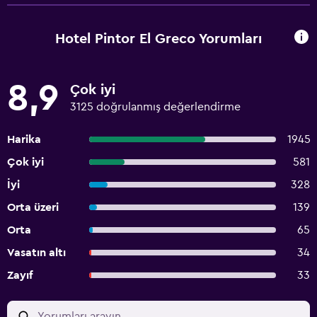
Hotel Pintor El Greco Yorumları
8,9
Çok iyi
3125 doğrulanmış değerlendirme
Harika
1945
Çok iyi
581
İyi
328
Orta üzeri
139
Orta
65
Vasatın altı
34
Zayıf
33