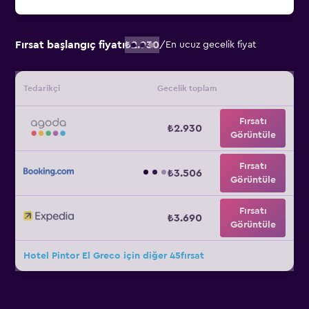
Fırsat başlangıç fiyatı
₺2.930
/
En ucuz gecelik fiyat
Tedarikçi
Gecelik toplam
Fırsatı
₺2.930
Görüntüle
Fırsatı
₺3.506
Görüntüle
Fırsatı
₺3.690
Görüntüle
Hotel Pintor El Greco için diğer 45fırsat