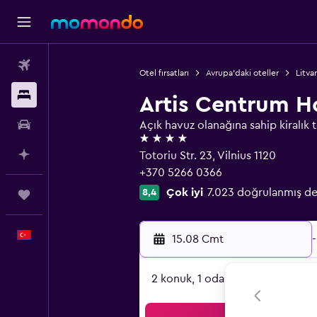
Uçak Bileti
Otel fırsatları
Avrupa'daki oteller
Litva
Konaklama
Artis Centrum H
Kiralık Araç
Açık havuz olanağına sahip kiralık t
4 yıldız
AI ile Planla
Totoriu Str. 23, Vilnius 1120
+370 5266 0366
Çok iyi
7.023 doğrulanmış d
8,4
Trips
Türkçe
15.08 Cmt
-
2 konuk, 1 oda