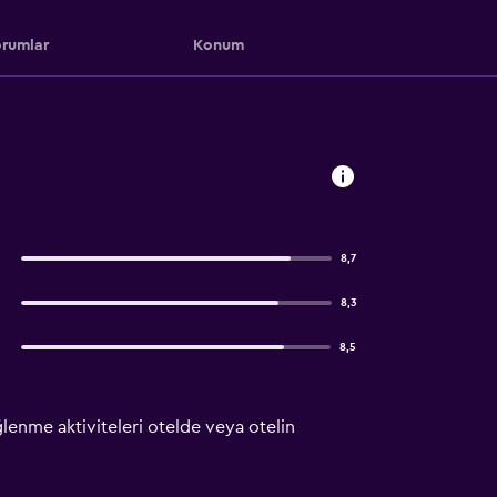
rumlar
Konum
8,7
8,3
8,5
ğlenme aktiviteleri otelde veya otelin