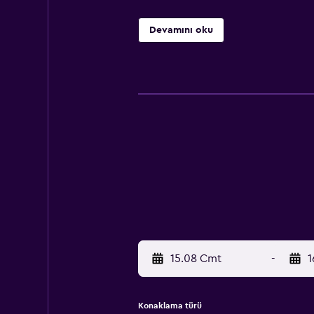
Devamını oku
15.08 Cmt
-
1
Konaklama türü