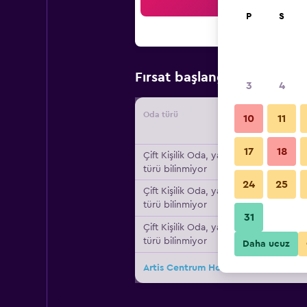
Ar
P
S
₺2.6
Fırsat başlangıç fiyatı
3
4
Oda türü
Tedarikç
10
11
17
18
Çift ​Kişilik Oda, yatak
türü bilinmiyor
24
25
Çift ​Kişilik Oda, yatak
türü bilinmiyor
31
Çift ​Kişilik Oda, yatak
türü bilinmiyor
Daha ucuz
Artis Centrum Hotels için diğer 53fı