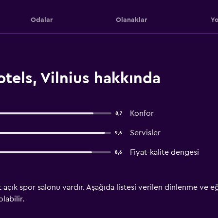
Odalar
Olanaklar
Yo
tels, Vilnius hakkında
Konfor
8,7
Servisler
9,6
Fiyat-kalite dengesi
8,6
 açık spor salonu vardır. Aşağıda listesi verilen dinlenme ve e
labilir.