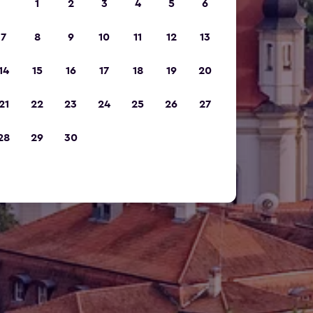
1
2
3
4
5
6
7
8
9
10
11
12
13
14
15
16
17
18
19
20
21
22
23
24
25
26
27
28
29
30