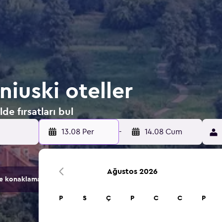
niuski oteller
de fırsatları bul
13.08 Per
-
14.08 Cum
Ağustos 2026
konaklama seçeneğini karşılaştırır.
P
S
Ç
P
C
C
P