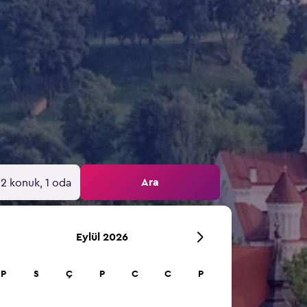
Ara
2 konuk, 1 oda
Eylül 2026
P
S
Ç
P
C
C
P