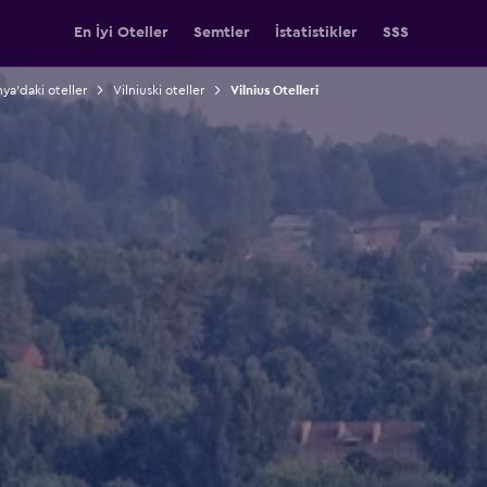
En İyi Oteller
Semtler
İstatistikler
SSS
nya'daki oteller
Vilniuski oteller
Vilnius Otelleri