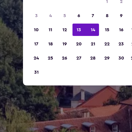
1
2
3
4
5
6
7
8
9
10
11
12
13
14
15
16
17
18
19
20
21
22
23
24
25
26
27
28
29
30
31