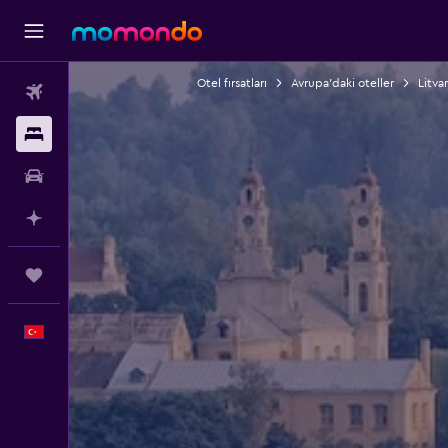
Otel fırsatları
Avrupa'daki oteller
Litva
Uçak Bileti
Konaklama
Kiralık Araç
AI ile Planla
Trips
Türkçe