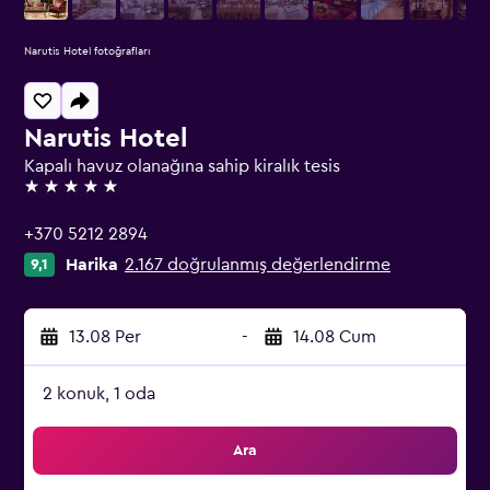
Narutis Hotel fotoğrafları
Narutis Hotel
Kapalı havuz olanağına sahip kiralık tesis
5 yıldız
+370 5212 2894
Harika
2.167 doğrulanmış değerlendirme
9,1
13.08 Per
-
14.08 Cum
2 konuk, 1 oda
Ara