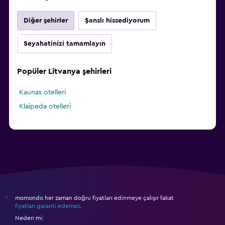
Diğer şehirler
Şanslı hissediyorum
Seyahatinizi tamamlayın
Popüler Litvanya şehirleri
Kaunas otelleri
Klaipeda otelleri
momondo her zaman doğru fiyatları edinmeye çalışır fakat
*
fiyatları garanti edemez
.
Neden mi: