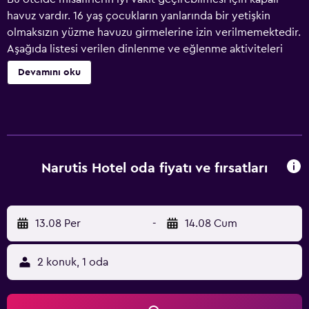
havuz vardır. 16 yaş çocukların yanlarında bir yetişkin
olmaksızın yüzme havuzu girmelerine izin verilmemektedir.
Aşağıda listesi verilen dinlenme ve eğlenme aktiviteleri
otelde veya otelin yakınındadır; bu aktiviteler ücretli
Devamını oku
olabilir.
Narutis Hotel oda fiyatı ve fırsatları
13.08 Per
-
14.08 Cum
2 konuk, 1 oda