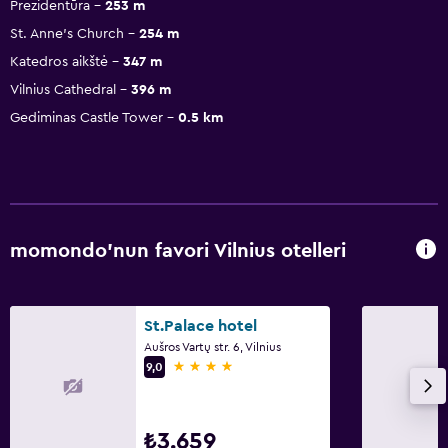
Prezidentūra
253 m
St. Anne's Church
254 m
Katedros aikštė
347 m
Vilnius Cathedral
396 m
Gediminas Castle Tower
0.5 km
momondo'nun favori Vilnius otelleri
St.Palace hotel
Aušros Vartų str. 6, Vilnius
4 yıldız
9,0
₺3.659