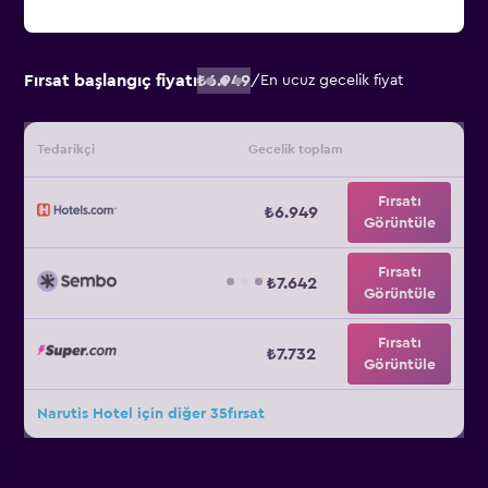
Fırsat başlangıç fiyatı
₺6.949
/
En ucuz gecelik fiyat
Tedarikçi
Gecelik toplam
Fırsatı
₺6.949
Görüntüle
Fırsatı
₺7.642
Görüntüle
Fırsatı
₺7.732
Görüntüle
Narutis Hotel için diğer 35fırsat