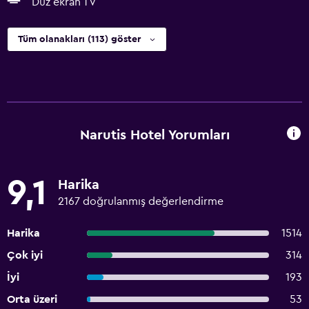
Düz ekran TV
Tüm olanakları (113) göster
Narutis Hotel Yorumları
9,1
Harika
2167 doğrulanmış değerlendirme
Harika
1514
Çok iyi
314
İyi
193
Orta üzeri
53