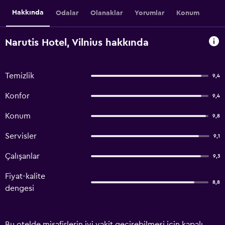
Hakkında
Odalar
Olanaklar
Yorumlar
Konum
Narutis Hotel, Vilnius hakkında
Temizlik
9,4
Konfor
9,4
Konum
9,8
Servisler
9,1
Çalışanlar
9,3
Fiyat-kalite
8,8
dengesi
Bu otelde misafirlerin iyi vakit geçirebilmesi için kapalı