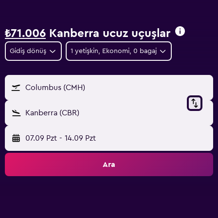
₺71.006
Kanberra ucuz uçuşlar
Gidiş dönüş
1 yetişkin, Ekonomi, 0 bagaj
Columbus (CMH)
Kanberra (CBR)
07.09 Pzt
-
14.09 Pzt
Ara