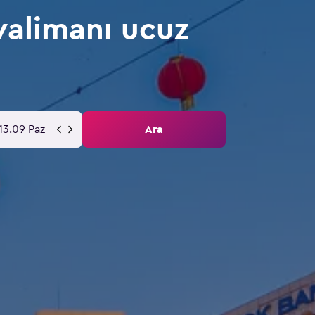
alimanı ucuz
13.09 Paz
Ara