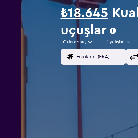
₺18.645
Kual
uçuşlar
Gidiş dönüş
1 yetişkin