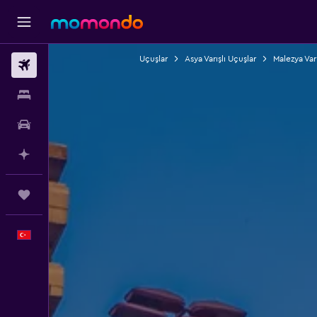
Uçuşlar
Asya Varışlı Uçuşlar
Malezya Varı
Uçak Bileti
Konaklama
Kiralık Araç
AI ile Planla
Trips
Türkçe