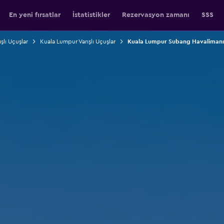
En yeni fırsatlar
İstatistikler
Rezervasyon zamanı
SSS
şlı Uçuşlar
Kuala Lumpur Varışlı Uçuşlar
Kuala Lumpur Subang Havalimanı 