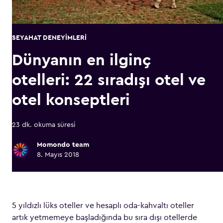
SEYAHAT DENEYIMLERI
Dünyanın en ilginç
otelleri: 22 sıradışı otel ve
otel konseptleri
23 dk. okuma süresi
Momondo team
8. Mayıs 2018
5 yıldızlı lüks oteller ve hesaplı oda-kahvaltı oteller
artık yetmemeye başladığında bu sıra dışı otellerde