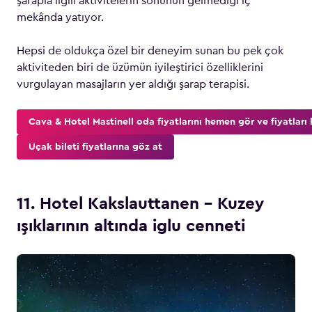
şarapla ilgili aktivitelerin sonunun gelmediği iç
mekânda yatıyor.
Hepsi de oldukça özel bir deneyim sunan bu pek çok
aktiviteden biri de üzümün iyileştirici özelliklerini
vurgulayan masajların yer aldığı şarap terapisi.
Cava & Hotel Mastinell oda fiyatlarını hemen gör ve fiyatları k
Uçak bileti fiyatlarına göz at
11. Hotel Kakslauttanen – Kuzey
ışıklarının altında iglu cenneti