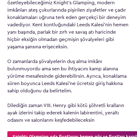
özetleyebileceğimiz Knight’s Glamping, modern
imkânları ateş çukurlarında pişirilen ziyafetler ve çadır
konaklamaları uğruna terk eden gerçekçi bir deneyim
vadediyor. Kent kontluğundaki Leeds Kalesi’nin hemen
yanı başında, parlak bir zırh ve savaş atı haricinde
hiçbir eksiğin olmadan geçmişin şövalyeleri gibi
yaşama şansına erişeceksin.
O zamanlarda şövalyelerin duş alma imkânı
bulunmuyordu ama sen bu ihtiyacını kamp alanına
yürüme mesafesinde giderebilirsin. Ayrıca, konaklama
süren boyunca Leeds Kalesi’ne ücretsiz giriş hakkına
sahip olduğunu da belirtelim.
Dilediğin zaman VIII. Henry gibi kötü şöhretli kralların
ayak izlerini takip ederek kalenin labirentini, yeraltı
odasını ve salonlarını keşfedebileceksin
Knights Glamping oda fiyatlarını hemen gör ve fiyatları karşıl