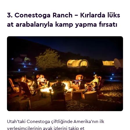
3. Conestoga Ranch – Kırlarda lüks
at arabalarıyla kamp yapma fırsatı
Utah’taki Conestoga çiftliğinde Amerika’nın ilk
yerleşimcilerinin ayak izlerini takip et