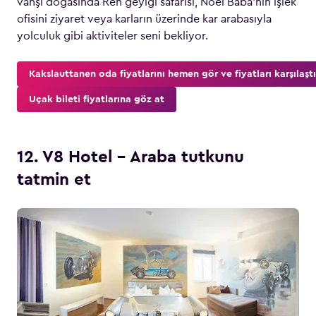
vahşi doğasında Ren geyiği safarisi, Noel Baba’nın işlek
ofisini ziyaret veya karların üzerinde kar arabasıyla
yolculuk gibi aktiviteler seni bekliyor.
Kakslauttanen oda fiyatlarını hemen gör ve fiyatları karşılaştı
Uçak bileti fiyatlarına göz at
12. V8 Hotel – Araba tutkunu
tatmin et