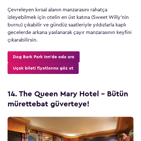
Çevreleyen kırsal alanın manzarasını rahatça
izleyebilmek için otelin en üst katına (Sweet Willy’nin
burnu) çıkabilir ve gündüz saatleriyle yıldızlarla kaplı
gecelerde arkana yaslanarak çayır manzarasının keyfini
çıkarabilirsin.
Dog Bark Park Inn’de oda ara
Uçak bileti fiyatlarına göz at
14. The Queen Mary Hotel – Bütün
mürettebat güverteye!