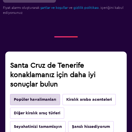
Fiyat alarmı oluşturarak
şartlar ve koşullar
ve
gizlilik politikası.
içeriğini kabul
ediyorsunuz
Santa Cruz de Tenerife
konaklamanız için daha iyi
sonuçlar bulun
Popüler havalimanları
Kiralık araba acenteleri
Diğer kiralık araç türleri
Seyahatinizi tamamlayın
Şanslı hissediyorum