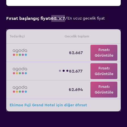
Fırsat başlangıç fiyatı
₺2.667
/
En ucuz gecelik fiyat
Tedarikçi
Gecelik toplam
Fırsatı
₺2.667
Görüntüle
Fırsatı
₺2.677
Görüntüle
Fırsatı
₺2.694
Görüntüle
Ekimae Fuji Grand Hotel için diğer 6fırsat