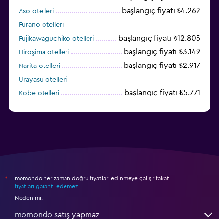
başlangıç fiyatı ₺4.262
Aso otelleri
Furano otelleri
başlangıç fiyatı ₺12.805
Fujikawaguchiko otelleri
başlangıç fiyatı ₺3.149
Hiroşima otelleri
başlangıç fiyatı ₺2.917
Narita otelleri
Urayasu otelleri
başlangıç fiyatı ₺5.771
Kobe otelleri
momondo her zaman doğru fiyatları edinmeye çalışır fakat
*
fiyatları garanti edemez
.
Neden mi:
momondo satış yapmaz