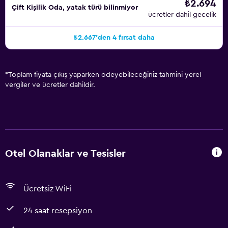
₺2.694
Çift ​Kişilik Oda, yatak türü bilinmiyor
ücretler dahil gecelik
₺2.667'den 4 fırsat daha
*
Toplam fiyata çıkış yaparken ödeyebileceğiniz tahmini yerel
vergiler ve ücretler dahildir.
Otel Olanaklar ve Tesisler
Ücretsiz WiFi
24 saat resepsiyon