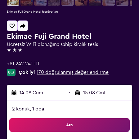
Ekimae Fuji Grand Hotel fotoğrafları
Ekimae Fuji Grand Hotel
Ücretsiz WiFi olanağına sahip kiralık tesis
3 yıldız
+81 242 241 111
Çok iyi
170 doğrulanmış değerlendirme
8,3
14.08 Cum
-
15.08 Cmt
2 konuk, 1 oda
Ara