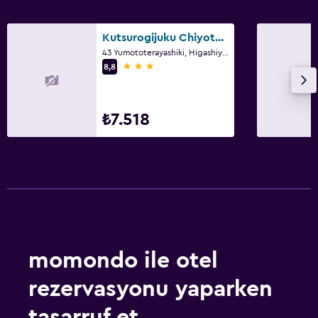
Kutsurogijuku Chiyotaki
43 Yumototerayashiki, Higashiyamacho, Aizuwakamatsu
3 yıldız
8,8
₺7.518
momondo ile otel
rezervasyonu yaparken
tasarruf et