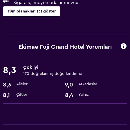
Sigara içilmeyen odalar mevcut
Tüm olanakları (3) göster
Erişilebilirlik ve uygunluk
Sigara içilmeyen odalar mevcut
Ekimae Fuji Grand Hotel Yorumları
Hizmetler ve kolaylıklar
24 saat resepsiyon
Çok iyi
8,3
170 doğrulanmış değerlendirme
Temel özellikler
8,3
9,0
Aileler
Arkadaşlar
Ücretsiz WiFi
8,1
8,4
Çiftler
Yalnız