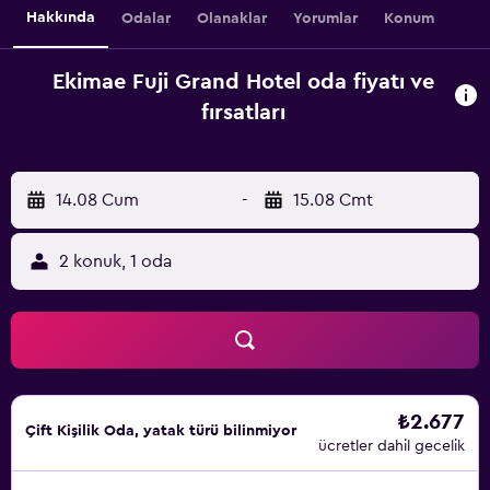
Hakkında
Odalar
Olanaklar
Yorumlar
Konum
Ekimae Fuji Grand Hotel oda fiyatı ve
fırsatları
14.08 Cum
-
15.08 Cmt
2 konuk, 1 oda
₺2.677
Çift ​Kişilik Oda, yatak türü bilinmiyor
ücretler dahil gecelik