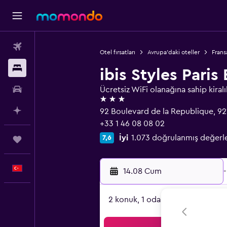
Uçak Bileti
Otel fırsatları
Avrupa'daki oteller
Frans
Konaklama
ibis Styles Pari
Kiralık Araç
Ücretsiz WiFi olanağına sahip kiralı
3 yıldız
AI ile Planla
92 Boulevard de la Republique, 92
+33 1 46 08 08 02
İyi
1.073 doğrulanmış değer
7,6
Trips
Türkçe
14.08 Cum
-
2 konuk, 1 oda