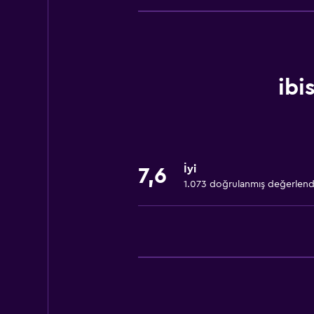
Sigara içilmeyen odalar mevcut
Evcil hayvan istek üzerine kabul edil
Artırılmış erişilebilirlik
Hipoalerjenik yastık
ibi
Sigara içilmez
Alçak banyo lavabosu
Tüysüz yastık
İyi
Engelli tuvalet tutamağı
7,6
1.073 doğrulanmış değerlen
Üst katlara asansörle erişilebilir
Üst katlara merdivenle erişilebilir
Hizmetler ve kolaylıklar
Uyandırma servisi
Emanet kasası