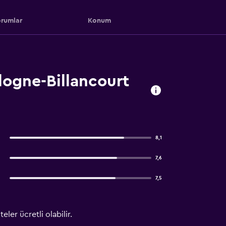
rumlar
Konum
logne-Billancourt
8,1
7,6
7,5
ler ücretli olabilir.