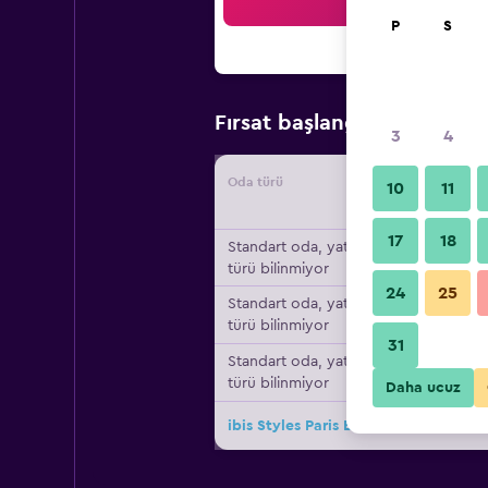
Ar
P
S
₺5.0
Fırsat başlangıç fiyatı
3
4
Oda türü
Tedarikç
10
11
17
18
Standart oda, yatak
türü bilinmiyor
24
25
Standart oda, yatak
türü bilinmiyor
31
Standart oda, yatak
türü bilinmiyor
Daha ucuz
ibis Styles Paris Boulogne Marcel Se