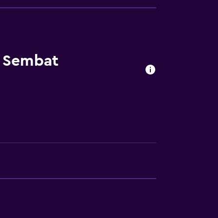
mi
l Sembat