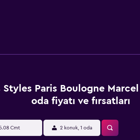
s Styles Paris Boulogne Marce
oda fiyatı ve fırsatları
5.08 Cmt
2 konuk, 1 oda