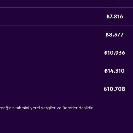
₺7.816
₺8.377
₺10.936
₺14.310
₺10.708
eğiniz tahmini yerel vergiler ve ücretler dahildir.