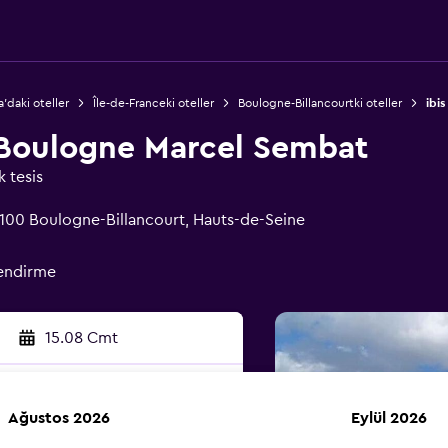
a'daki oteller
Île-de-Franceki oteller
Boulogne-Billancourtki oteller
ibi
s Boulogne Marcel Sembat
k tesis
100 Boulogne-Billancourt, Hauts-de-Seine
lendirme
15.08 Cmt
Ağustos 2026
Eylül 2026