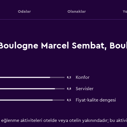
Odalar
Olanaklar
Yo
s Boulogne Marcel Sembat, Bou
Konfor
8,2
Servisler
8,8
Fiyat-kalite dengesi
8,5
eğlenme aktiviteleri otelde veya otelin yakınındadır; bu aktivite