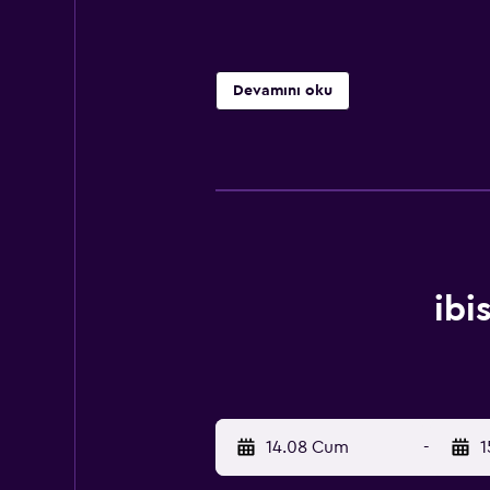
Devamını oku
ibi
14.08 Cum
-
1