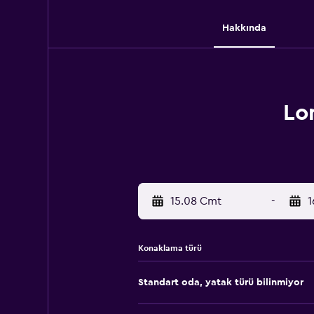
Hakkında
Lo
15.08 Cmt
-
1
Konaklama türü
Standart oda, yatak türü bilinmiyor