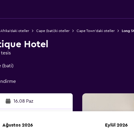
Afrika'daki oteller
Cape (bati)ki oteller
Cape Town'daki oteller
Long S
tique Hotel
tesis
(bati)
endirme
16.08 Paz
Ağustos 2026
Eylül 2026