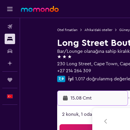
Uçak Bileti
Otel fırsatları
Afrika'daki oteller
Güney 
Konaklama
Long Street Bou
Kiralık Araç
Bar/Lounge olanağına sahip kiralık 
3 yıldız
AI ile Planla
230 Long Street, Cape Town, Cape 
+27 214 264 309
İyi
1.017 doğrulanmış değerl
7,9
Trips
Türkçe
15.08 Cmt
-
2 konuk, 1 oda