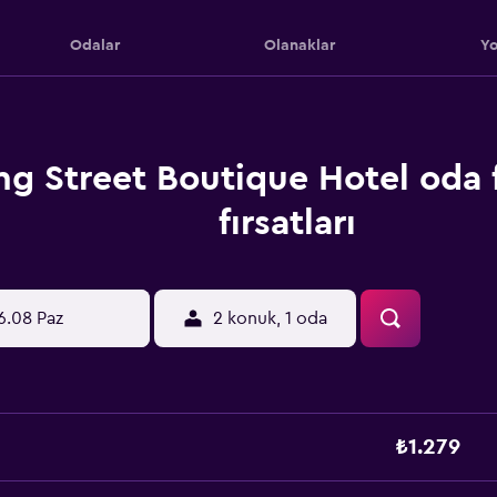
Odalar
Olanaklar
Yo
ng Street Boutique Hotel oda f
fırsatları
6.08 Paz
2 konuk, 1 oda
₺1.279