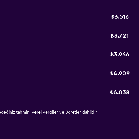
₺3.516
₺3.721
₺3.966
₺4.909
₺6.038
eğiniz tahmini yerel vergiler ve ücretler dahildir.