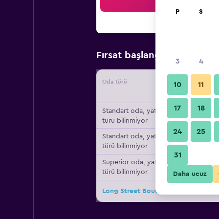
Ar
P
S
₺1.27
Fırsat başlangıç fiyatı
3
4
Oda türü
Tedarikç
10
11
17
18
Standart oda, yatak
türü bilinmiyor
24
25
Standart oda, yatak
türü bilinmiyor
31
Superior oda, yatak
türü bilinmiyor
Daha ucuz
Long Street Boutique Hotel için diğe