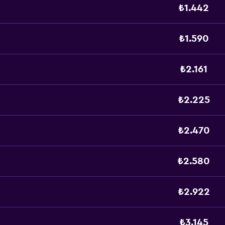
₺1.442
₺1.590
₺2.161
₺2.225
₺2.470
₺2.580
₺2.922
₺3.145