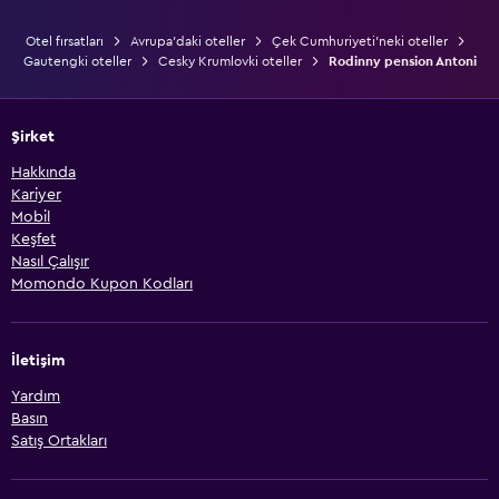
Otel fırsatları
Avrupa'daki oteller
Çek Cumhuriyeti'neki oteller
Gautengki oteller
Cesky Krumlovki oteller
Rodinny pension Antoni
Şirket
Hakkında
Kariyer
Mobil
Keşfet
Nasıl Çalışır
Momondo Kupon Kodları
İletişim
Yardım
Basın
Satış Ortakları