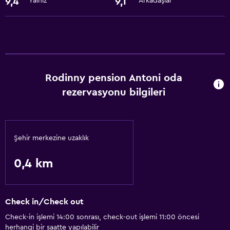
9,4
9,1
Yalnız
Arkadaşlar
Hizmetler ve kolaylıklar
24 saat resepsiyon
Temel özellikler
Rodinny pension Antoni oda
Ücretsiz WiFi
rezervasyonu bilgileri
Şehir merkezine uzaklık
0,4 km
Check in/Check out
Check-in işlemi 14:00 sonrası, check-out işlemi 11:00 öncesi
herhangi bir saatte yapılabilir