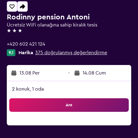
Rodinny pension Antoni
Ücretsiz WiFi olanağına sahip kiralık tesis
3 yıldız
+420 602 421 124
Harika
375 doğrulanmış değerlendirme
9,1
13.08 Per
-
14.08 Cum
2 konuk, 1 oda
Ara