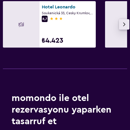
Hotel Leonardo
Soukenická 33, Cesky Krumlov, Gauteng
3 yıldız
8,7
₺4.423
momondo ile otel
rezervasyonu yaparken
tasarruf et