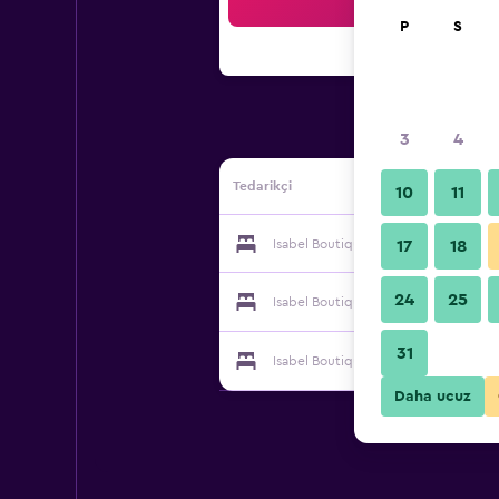
Ar
P
S
3
4
Tedarikçi
10
11
Isabel Boutique tedarikçisi
17
18
24
25
Isabel Boutique tedarikçisi
31
Isabel Boutique tedarikçisi
Daha ucuz