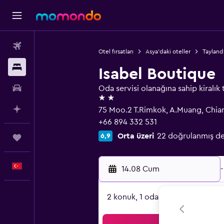
Uçak Bileti
Otel fırsatları
Asya'daki oteller
Tayland'
Konaklama
Isabel Boutique
Kiralık Araç
Oda servisi olanağına sahip kiralık 
2 yıldız
AI ile Planla
75 Moo.2 T.Rimkok, A.Muang, Chia
+66 894 332 531
Orta üzeri
22 doğrulanmış d
6,9
Trips
Türkçe
14.08 Cum
-
2 konuk, 1 oda