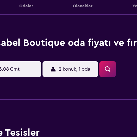
Odalar
Olanaklar
Yo
sabel Boutique oda fiyatı ve fır
5.08 Cmt
2 konuk, 1 oda
 Tesisler