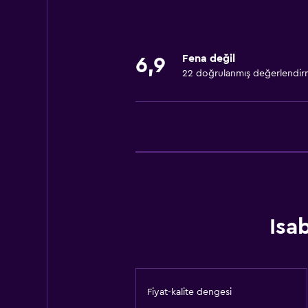
Ücretsiz WiFi
Klimalı
Fena değil
6,9
Restoranlar
22 doğrulanmış değerlendi
Buzdolabı
Isa
Fiyat-kalite dengesi