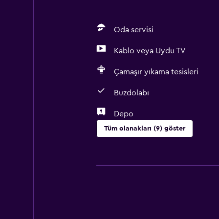
Oda servisi
Kablo veya Uydu TV
Çamaşır yıkama tesisleri
Buzdolabı
Depo
Tüm olanakları (9) göster
Çamaşırhane
Çamaşır yıkama tesisleri
Çamaşırhane
Temel özellikler