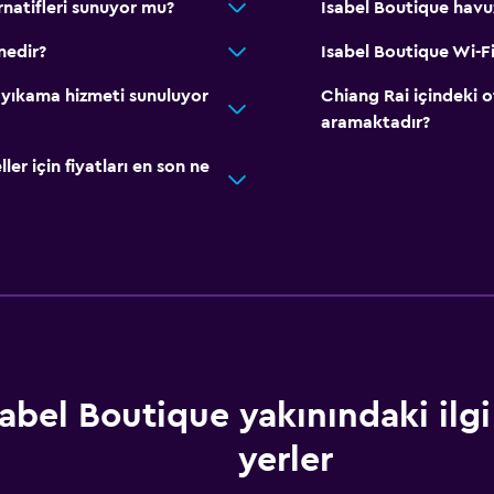
rnatifleri sunuyor mu?
Isabel Boutique havu
nedir?
Isabel Boutique Wi-Fi
 yıkama hizmeti sunuluyor
Chiang Rai içindeki 
aramaktadır?
r için fiyatları en son ne
sabel Boutique yakınındaki ilgi
yerler