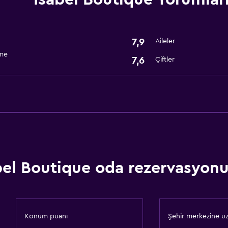
Kablo veya Uydu TV
7,9
Aileler
Genel
rme
7,6
Çiftler
Depo
bel Boutique oda rezervasyonu 
Konum puanı
Şehir merkezine uz