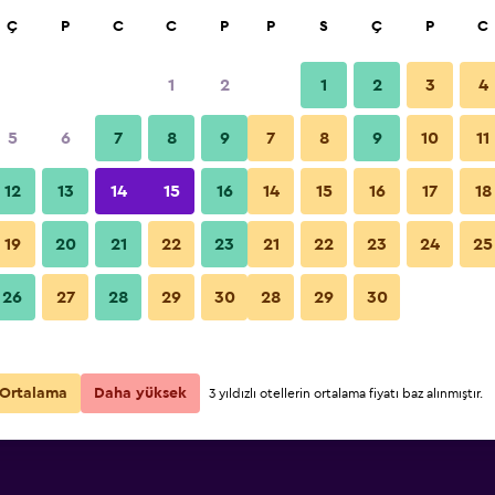
a
Ç
P
C
C
P
P
S
Ç
P
C
1
2
1
2
3
4
5
6
7
8
9
7
8
9
10
11
12
13
14
15
16
14
15
16
17
18
Fiyatları Göster
19
20
21
22
23
21
22
23
24
25
26
27
28
29
30
28
29
30
Fiyatları Göster
Fiyatları Göster
Ortalama
Daha yüksek
3 yıldızlı otellerin ortalama fiyatı baz alınmıştır.