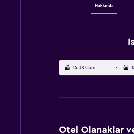
Hakkında
I
14.08 Cum
-
1
Otel Olanaklar ve