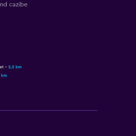
nd cazibe
et
2,3 km
6 km