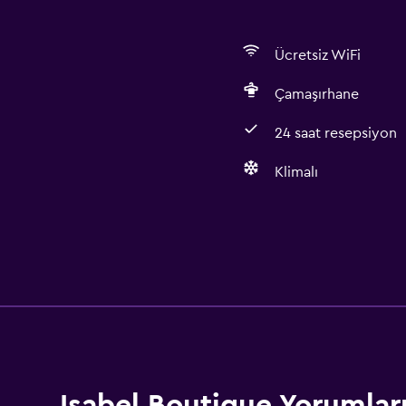
Ücretsiz WiFi
Çamaşırhane
24 saat resepsiyon
Klimalı
Hizmetler ve kolaylıklar
Oda servisi
24 saat resepsiyon
Medya ve eğlence
Isabel Boutique Yorumlar