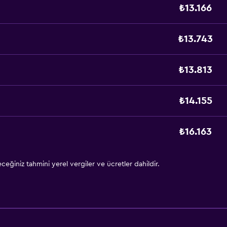
₺13.166
₺13.743
₺13.813
₺14.155
₺16.163
eğiniz tahmini yerel vergiler ve ücretler dahildir.