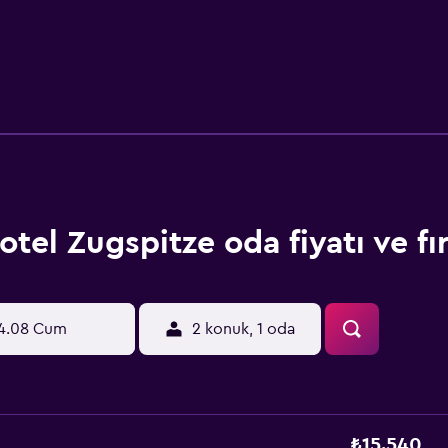
otel Zugspitze oda fiyatı ve fır
4.08 Cum
2 konuk, 1 oda
₺15.540