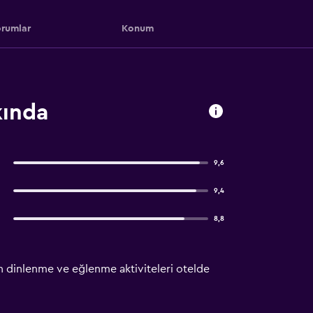
rumlar
Konum
kında
9,6
9,4
8,8
len dinlenme ve eğlenme aktiviteleri otelde