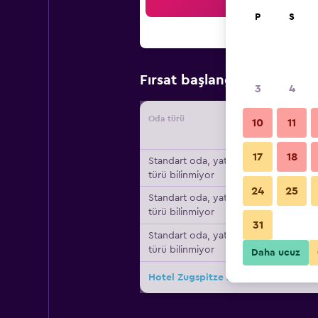
Ar
P
S
₺11.6
Fırsat başlangıç fiyatı
3
4
Oda türü
Tedarikç
10
11
17
18
Standart oda, yatak
türü bilinmiyor
24
25
Standart oda, yatak
türü bilinmiyor
31
Standart oda, yatak
türü bilinmiyor
Daha ucuz
Hotel Zugspitze için diğer 20fırsat