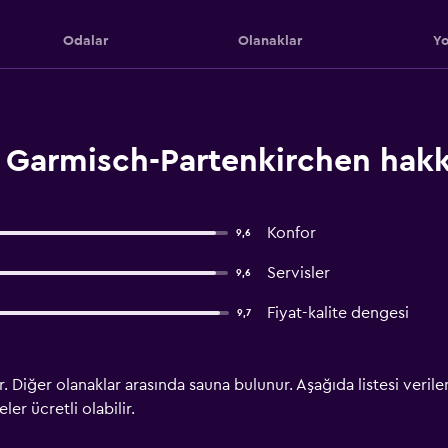
Odalar
Olanaklar
Yo
, Garmisch-Partenkirchen hak
Konfor
9,6
Servisler
9,6
Fiyat-kalite dengesi
9,7
r. Diğer olanaklar arasında sauna bulunur. Aşağıda listesi veri
ler ücretli olabilir.