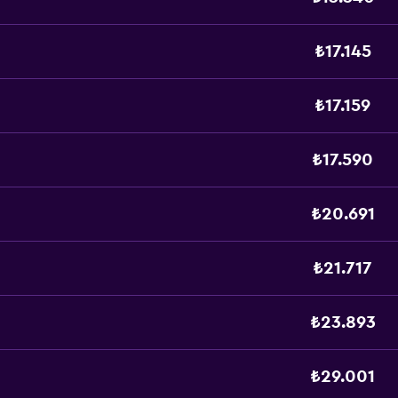
₺17.145
₺17.159
₺17.590
₺20.691
₺21.717
₺23.893
₺29.001