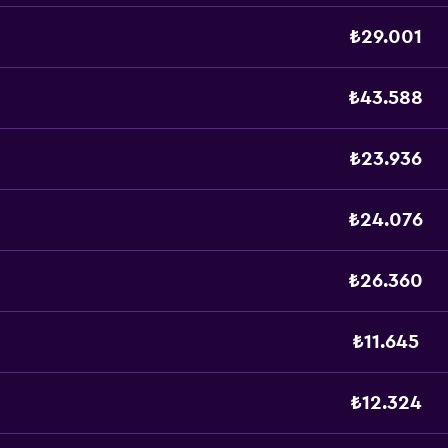
₺29.001
₺43.588
₺23.936
₺24.076
₺26.360
₺11.645
₺12.324