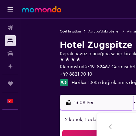
Uçak Bileti
Otel fırsatları
Avrupa'daki oteller
Alman
Konaklama
Hotel Zugspitze
Kiralık Araç
Kapalı havuz olanağına sahip kiralık
4 yıldız
AI ile Planla
Klammstraße 19, 82467 Garmisch-P
+49 8821 90 10
Harika
1.885 doğrulanmış de
9,3
Trips
Türkçe
13.08 Per
-
2 konuk, 1 oda