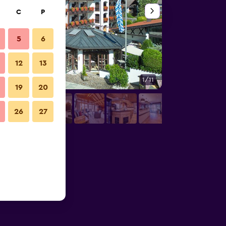
C
P
5
6
12
13
1/11
Restoran
19
20
26
27