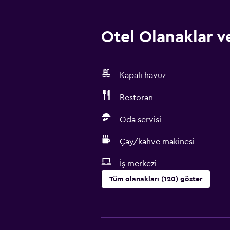
Otel Olanaklar ve
Kapalı havuz
Restoran
Oda servisi
Çay/kahve makinesi
İş merkezi
Tüm olanakları (120) göster
Yapılacaklar
Hediyelik eşya mağazası