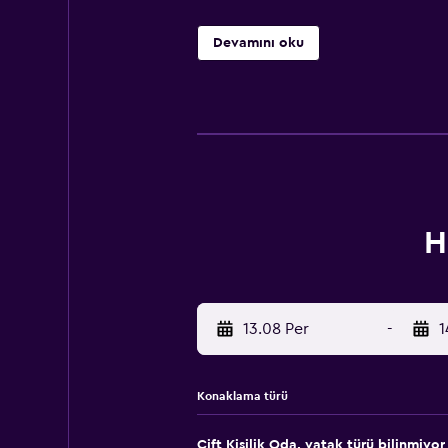
Devamını oku
H
13.08 Per
-
1
Konaklama türü
Çift ​Kişilik Oda, yatak türü bilinmiyor