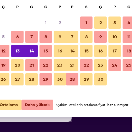
a
Ç
P
C
C
P
P
S
Ç
P
C
1
2
1
2
3
4
45
/
En ucuz gecelik fiyat
5
6
7
8
9
7
8
9
10
11
Bina
i
Gecelik
12
13
14
15
16
14
15
16
17
18
toplam
19
20
21
22
23
21
22
23
24
25
₺11.645
Fırsatı Görüntüle
Hotel Zugspitze fotoğrafları
26
27
28
29
30
28
29
30
₺12.324
Fırsatı Görüntüle
₺13.166
Fırsatı Görüntüle
Ortalama
Daha yüksek
3 yıldızlı otellerin ortalama fiyatı baz alınmıştır.