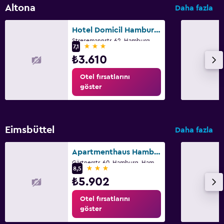
Altona
Daha fazla
Hotel Domicil Hamburg by Golden Tulip
Stresemannstr. 62, Hamburg, Hamburg
3 yıldız
7,1
₺3.610
Otel fırsatlarını
göster
Eimsbüttel
Daha fazla
Apartmenthaus Hamburg
Gärtnerstr. 60, Hamburg, Hamburg
3 yıldız
8,5
₺5.902
Otel fırsatlarını
göster