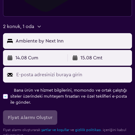
2 konuk, 1 oda
Ambiente by Next Inn
14.08 Cum
15.08 Cmt
Bana ürün ve hizmet bilgilerini, momondo ve ortak çalıştığı
siteler üzerindeki muhteşem fırsatları ve özel teklifleri e-posta
ile gönder.
Fiyat Alarmı Oluştur
Fiyat alarmı oluşturarak
şartlar ve koşullar
ve
gizlilik politikası.
içeriğini kabul
ediyorsunuz