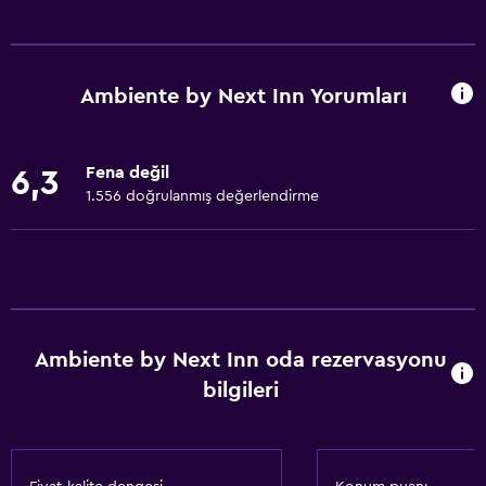
Temel özellikler
Ücretsiz WiFi
Duman alarmları
Ambiente by Next Inn Yorumları
Çöp kutusu
İnternet
Fena değil
6,3
Yatak Örtüsü
1.556 doğrulanmış değerlendirme
Havlu
Yangın söndürücü
Banyo
Duş
Ambiente by Next Inn oda rezervasyonu
Saç kurutma makinesi
bilgileri
Özel banyo
Tuvalet