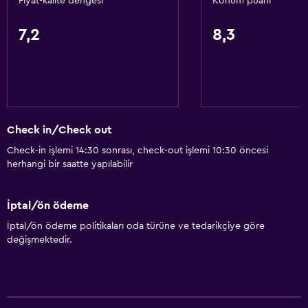
Fiyat-kalite dengesi
Konum puanı
Tuvalet kağıdı
7,2
8,3
Medya ve eğlence
Kablo veya Uydu TV
Düz ekran TV
Yatak Odası
Check in/Check out
Yatak yanında priz
Check-in işlemi 14:30 sonrası, check-out işlemi 10:30 öncesi
herhangi bir saatte yapılabilir
Gardırop veya dolap
İptal/ön ödeme
Hizmetler ve kolaylıklar
İptal/ön ödeme politikaları oda türüne ve tedarikçiye göre
Hızlı çıkış
değişmektedir.
Anahtar erişimi
Erişilebilirlik ve uygunluk