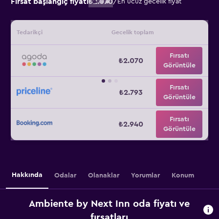
Fırsat başlangıç fiyatı
₺2.070
/
En ucuz gecelik fiyat
Tedarikçi
Gecelik toplam
Fırsatı
₺2.070
Görüntüle
Fırsatı
₺2.793
Görüntüle
Fırsatı
₺2.940
Görüntüle
Hakkında
Odalar
Olanaklar
Yorumlar
Konum
Ambiente by Next Inn oda fiyatı ve
fırsatları