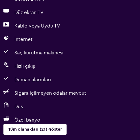
Düz ekran TV
Kablo veya Uydu TV
İnternet
Saç kurutma makinesi
Hızlı çıkış
Duman alarmları
Sigara içilmeyen odalar mevcut
Duş
Özel banyo
Tüm olanakları (21) göster