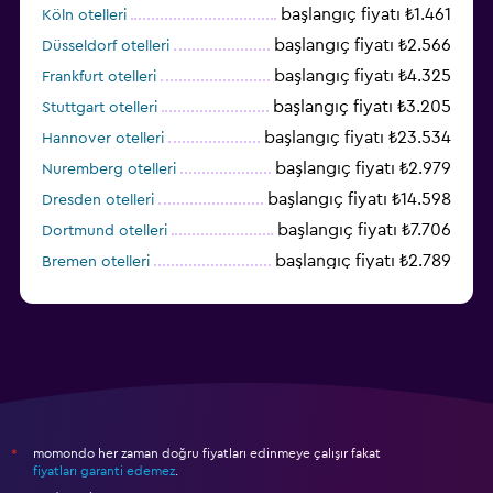
başlangıç fiyatı ₺1.461
Köln otelleri
başlangıç fiyatı ₺2.566
Düsseldorf otelleri
başlangıç fiyatı ₺4.325
Frankfurt otelleri
başlangıç fiyatı ₺3.205
Stuttgart otelleri
başlangıç fiyatı ₺23.534
Hannover otelleri
başlangıç fiyatı ₺2.979
Nuremberg otelleri
başlangıç fiyatı ₺14.598
Dresden otelleri
başlangıç fiyatı ₺7.706
Dortmund otelleri
başlangıç fiyatı ₺2.789
Bremen otelleri
momondo her zaman doğru fiyatları edinmeye çalışır fakat
*
fiyatları garanti edemez
.