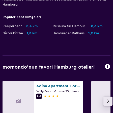
Hamburg
Popüler Kent Simgeleri
Reeperbahn
0,4 km
Museum für Hamburgische Geschichte
0,6 km
Nikolaikirche
1,8 km
Hamburger Rathaus
1,9 km
momondo'nun favori Hamburg otelleri
Adina Apartment Hotel Hamburg Speicherstadt
Willy-Brandt-Strasse 25, Hamburg, Hamburg
4 yıldız
8,6