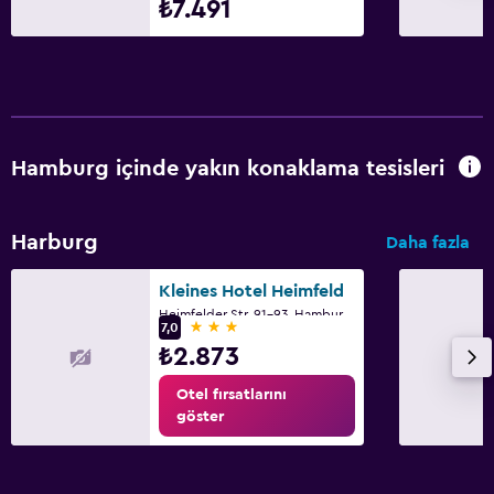
₺7.491
Hamburg içinde yakın konaklama tesisleri
Harburg
Daha fazla
Kleines Hotel Heimfeld
Heimfelder Str. 91-93, Hamburg, Hamburg
3 yıldız
7,0
₺2.873
Otel fırsatlarını
göster