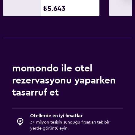
Kablo veya Uydu TV
₺5.643
Televizyon
Restoranlar
Minibar
Meyveler
Özel diyet menüleri (talep üzerine)
momondo ile otel
Atıştırmalık büfesi
Bar/Lounge
rezervasyonu yaparken
Konaklama birimlerine yiyecek servisi yapılabilir
tasarruf et
Banyo
Duş
Otellerde en iyi fırsatlar
3+ milyon tesisin sunduğu fırsatları tek bir
Saç kurutma makinesi
yerde görüntüleyin.
Tuvalet