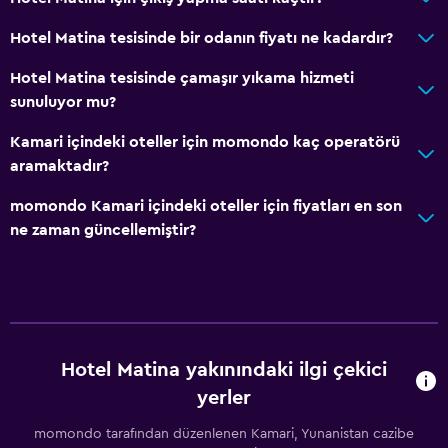
Hotel Matina tesisinde bir odanın fiyatı ne kadardır?
Hizmetler ve kolaylıklar
Hotel Matina tesisinde çamaşır yıkama hizmeti
ATM bulunur
sunuluyor mu?
Araç kiralama
Kamari içindeki oteller için momondo kaç operatörü
Uyandırma servisi
aramaktadır?
Kişisel hizmet
momondo Kamari içindeki oteller için fiyatları en son
Emanet kasası
ne zaman güncellemiştir?
Yerinde döviz alım satım
Oda servisi
Tur danışma
Hızlı çıkış
Hotel Matina yakınındaki ilgi çekici
Şişe su
yerler
24 saat resepsiyon
momondo tarafından düzenlenen Kamari, Yunanistan cazibe