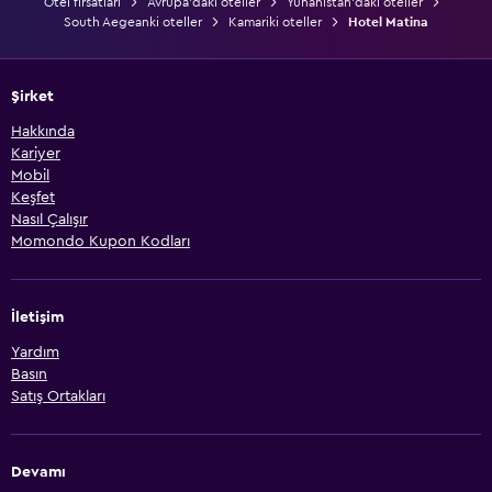
Otel fırsatları
Avrupa'daki oteller
Yunanistan'daki oteller
South Aegeanki oteller
Kamariki oteller
Hotel Matina
Şirket
Hakkında
Kariyer
Mobil
Keşfet
Nasıl Çalışır
Momondo Kupon Kodları
İletişim
Yardım
Basın
Satış Ortakları
Devamı