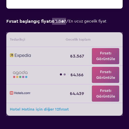
Fırsat başlangıç fiyatı
₺3.567
/
En ucuz gecelik fiyat
Tedarikçi
Gecelik toplam
Fırsatı
₺3.567
Görüntüle
Fırsatı
₺4.166
Görüntüle
Fırsatı
₺4.439
Görüntüle
Hotel Matina için diğer 12fırsat