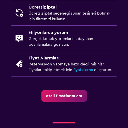
Bornoz
Ücretsiz iptal
Ücretsiz iptal seçeneği sunan tesisleri bulmak
Özel banyo
için filtremizi kullanın.
Dış alan
Milyonlarca yorum
Gerçek konuk yorumlarına dayanan
Teras/Veranda
puanlamalara göz atın.
Plaj sandalyesi
Fiyat Alarmları
Plaj havlusu
Rezervasyon yapmaya hazır değil misiniz?
Balkon
Fiyatları takip etmek için
fiyat alarmı
oluşturun.
Bahçe
Mutfak
oteli fırsatlarını ara
Çay/kahve makinesi
Buzdolabı
Kahve makinesi