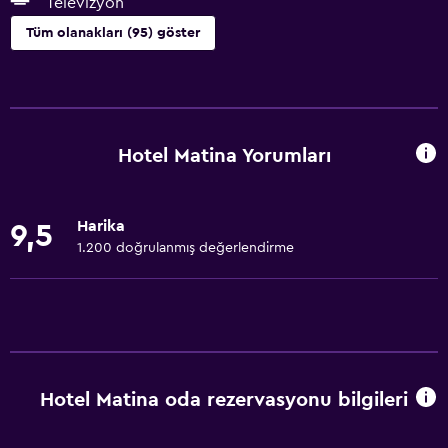
Televizyon
Tüm olanakları (95) göster
Yapılacaklar
Doğa Yürüyüşü
Plaj erişimi
Hotel Matina Yorumları
Bisiklet kiralama
Balık Avı
Harika
9,5
Masa üstü oyunları/yapbozlar
1.200 doğrulanmış değerlendirme
Canoe sporu
Bisiklete binme
Sualtı dalış
Dalış
Hotel Matina oda rezervasyonu bilgileri
Şnorkel
Yemek yapma dersleri