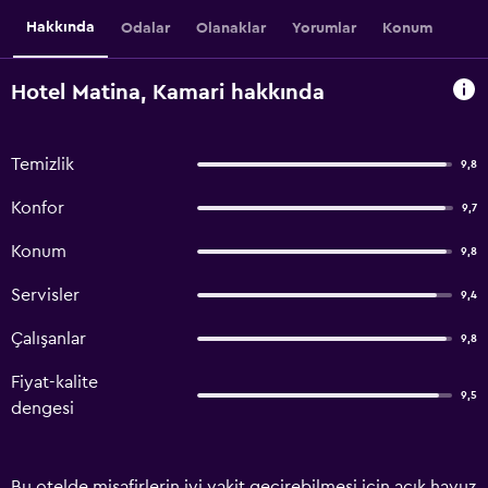
Hakkında
Odalar
Olanaklar
Yorumlar
Konum
Hotel Matina, Kamari hakkında
Temizlik
9,8
Konfor
9,7
Konum
9,8
Servisler
9,4
Çalışanlar
9,8
Fiyat-kalite
9,5
dengesi
Bu otelde misafirlerin iyi vakit geçirebilmesi için açık havuz