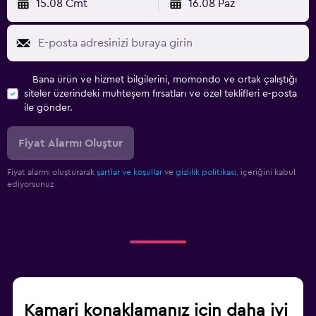
15.08 Cmt
16.08 Paz
Bana ürün ve hizmet bilgilerini, momondo ve ortak çalıştığı
siteler üzerindeki muhteşem fırsatları ve özel teklifleri e-posta
ile gönder.
Fiyat Alarmı Oluştur
Fiyat alarmı oluşturarak
şartlar ve koşullar
ve
gizlilik politikası.
içeriğini kabul
ediyorsunuz
Kamari konaklamanız için daha iyi