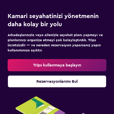
Küçük Mutfak
Kamari seyahatinizi yönetmenin
Çamaşırhane
daha kolay bir yolu
Çamaşır yıkama tesisleri
Ütüleme servisi
Arkadaşlarınızla veya ailenizle seyahat planı yapmayı ve
planlarınızı organize etmeyi çok kolaylaştırdık. Trips
Çamaşırhane
ücretsizdir — ve nereden rezervasyon yaparsanız yapın
kullanımınıza açıktır.
Park ve ulaşım
Havalimanı servisi (ücretli)
Trips kullanmaya başlayın
Shuttle servisi (ek ücret uygulanır)
Rezervasyonlarımı Bul
Erişilebilirlik ve uygunluk
Evcil hayvan istek üzerine kabul edilir. Ek ücret talep
edilebilir.
Sigara içilmez