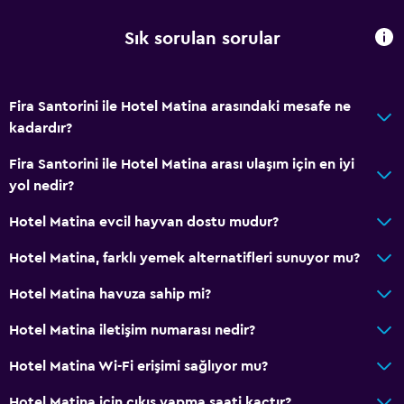
Klimalı
Saç kremi
Sık sorulan sorular
Genel
Fira Santorini ile Hotel Matina arasındaki mesafe ne
Aile odaları
kadardır?
Oturma alanı
Fira Santorini ile Hotel Matina arası ulaşım için en iyi
Bahçe manzaralı
yol nedir?
Terlik
Hotel Matina evcil hayvan dostu mudur?
İç avlu manzarası
Hotel Matina, farklı yemek alternatifleri sunuyor mu?
Bağlantılı oda(lar) mevcuttur
Çekyat
Hotel Matina havuza sahip mi?
Telefon
Hotel Matina iletişim numarası nedir?
Karo/mermer yer döşemesi
Hotel Matina Wi-Fi erişimi sağlıyor mu?
Havuz manzaralı
Hotel Matina için çıkış yapma saati kaçtır?
Depo