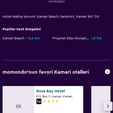
merkezleri
Sağlık ve güvenlik
Günlük oda hizmetleri
Hotel Matina konum: Kamari Beach Santorini, Kamari 847 00
İlk yardım seti
Ortak alanlarda CCTV
Popüler Kent Simgeleri
Tesis dışında CCTV
Kamari Beach
0,6 km
Prophet Elias Monastery
1,5 km
Sineklik
24 saat güvenlik
Kasa
momondo'nun favori Kamari otelleri
Medya ve eğlence
Radyo
Düz ekran TV
Rose Bay Hotel
P.O. Box 11, Kamari, Kamari
Kütüphane
4 yıldız
9,6
Ortak lobi/TV alanı