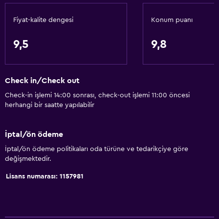
Ata binme
Fiyat-kalite dengesi
Konum puanı
Rüzgar Sörfü
9,5
9,8
Temel özellikler
Ücretsiz WiFi
Check in/Check out
Tüm alanlarda Wi-Fi erişimi
Check-in işlemi 14:00 sonrası, check-out işlemi 11:00 öncesi
İnternet
herhangi bir saatte yapılabilir
Yatak Örtüsü
Havlu
İptal/ön ödeme
Yangın söndürücü
İptal/ön ödeme politikaları oda türüne ve tedarikçiye göre
değişmektedir.
Ücretsiz tuvalet malzemeleri
Şampuan
Lisans numarası: 1157981
Isıtma
Vücut sabunu