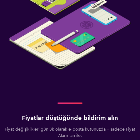
Yatak Odası
Yatak yanında priz
Çalar saat
Çalışma alanı
Faks/fotokopi
Laptop kasası
Aile dostu
Bebek yatağı
Çocuk bakıcılığı/çocuk hizmetleri (ücretli)
Fiyatlar düştüğünde bildirim alın
Havuz
Fiyat değişiklikleri günlük olarak e-posta kutunuzda - sadece Fiyat
Havuz bar
Alarmları ile.