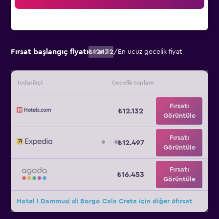
Fırsat başlangıç fiyatı
₺12.132
/
En ucuz gecelik fiyat
Tedarikçi
Gecelik toplam
Fırsatı
₺12.132
Görüntüle
Fırsatı
₺12.497
Görüntüle
Fırsatı
₺16.453
Görüntüle
Hotel I Dammusi di Borgo Cala Creta için diğer 6fırsat