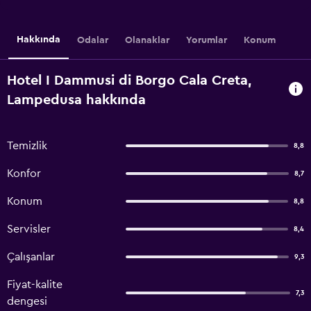
Hakkında
Odalar
Olanaklar
Yorumlar
Konum
Hotel I Dammusi di Borgo Cala Creta,
Lampedusa hakkında
Temizlik
8,8
Konfor
8,7
Konum
8,8
Servisler
8,4
Çalışanlar
9,3
Fiyat-kalite
7,3
dengesi