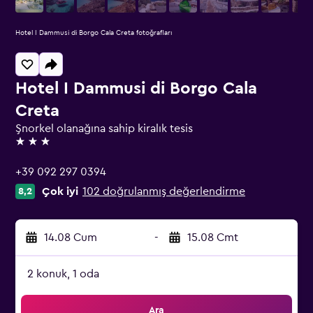
Hotel I Dammusi di Borgo Cala Creta fotoğrafları
Hotel I Dammusi di Borgo Cala
Creta
Şnorkel olanağına sahip kiralık tesis
3 yıldız
+39 092 297 0394
Çok iyi
102 doğrulanmış değerlendirme
8,2
14.08 Cum
-
15.08 Cmt
2 konuk, 1 oda
Ara