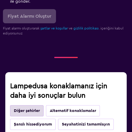
ile gönder.
Fiyat Alarmı Oluştur
Fiyat alarmı oluşturarak
şartlar ve koşullar
ve
gizlilik politikası.
içeriğini kabul
ediyorsunuz
Lampedusa konaklamanız için
daha iyi sonuçlar bulun
Diğer şehirler
Alternatif konaklamalar
Şanslı hissediyorum
Seyahatinizi tamamlayın