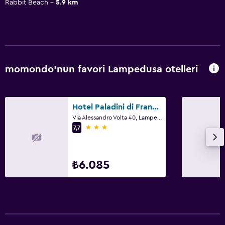
Rabbit Beach
5.9 km
momondo'nun favori Lampedusa otelleri
Hotel Paladini di Francia
Via Alessandro Volta 40, Lampedusa, Sicilya
3 yıldız
7,7
₺6.085