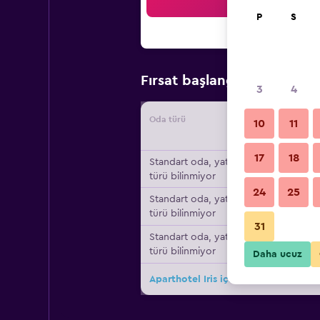
Ar
P
S
₺3.8
Fırsat başlangıç fiyatı
3
4
Oda türü
Tedarikç
10
11
17
18
Standart oda, yatak
türü bilinmiyor
24
25
Standart oda, yatak
türü bilinmiyor
31
Standart oda, yatak
türü bilinmiyor
Daha ucuz
Aparthotel Iris için diğer 5fırsat