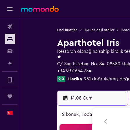
Uçak Bileti
Otel fırsatları
Avrupa'daki oteller
İspan
Konaklama
Aparthotel Iris
Kiralık Araç
Restoran olanağına sahip kiralık tes
1 yıldız
AI ile Planla
C/ San Esteban No. 84, 08380 Malg
+34 937 654 754
Harika
951 doğrulanmış değ
9,0
Daha fazlası uygulamada.
Trips
14.08 Cum
-
Türkçe
2 konuk, 1 oda