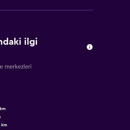
daki ilgi
e merkezleri
 km
m
9 km