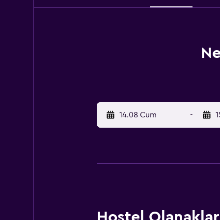
Ne
14.08 Cum
-
1
Hostel Olanaklar 