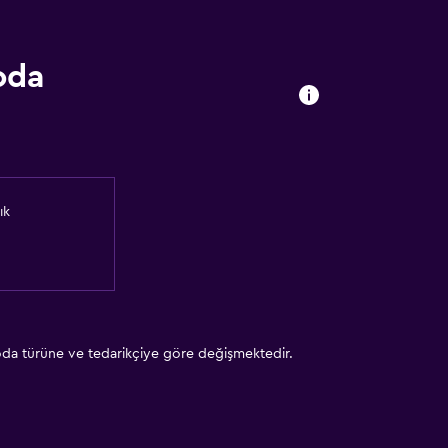
oda
ık
 oda türüne ve tedarikçiye göre değişmektedir.