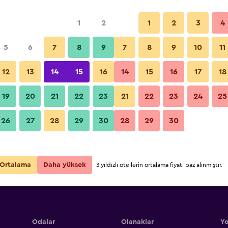
1
2
1
2
3
4
5
6
7
8
9
7
8
9
10
11
12
13
14
15
16
14
15
16
17
18
Fiyatları Göster
i
19
20
21
22
23
21
22
23
24
25
26
27
28
29
30
28
29
30
Fiyatları Göster
i
Fiyatları Göster
i
Ortalama
Daha yüksek
3 yıldızlı otellerin ortalama fiyatı baz alınmıştır.
Odalar
Olanaklar
Yo