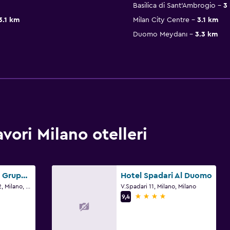
Basilica di Sant'Ambrogio
3
3.1 km
Milan City Centre
3.1 km
Duomo Meydanı
3.3 km
ori Milano otelleri
Hotel Portello - Gruppo Mini Hotel
Hotel Spadari Al Duomo
Via Guglielmo Silva 12, Milano, Milano
V.Spadari 11, Milano, Milano
4 yıldız
9,4