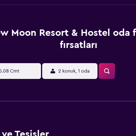
w Moon Resort & Hostel oda fi
fırsatları
5.08 Cmt
2 konuk, 1 oda
ve Tesisler