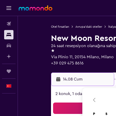
Uçak Bileti
Otel fırsatları
Avrupa'daki oteller
İtalya
Konaklama
New Moon Resort
Kiralık Araç
24 saat resepsiyon olanağına sahip k
1 yıldız
AI ile Planla
Via Plinio 11, 20154 Milano, Milano
+39 029 475 8616
Trips
14.08 Cum
-
Türkçe
2 konuk, 1 oda
Ar
P
S