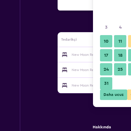
3
4
Tedarikçi
10
11
New Moon Resort & Hostel tedarikçis
17
18
24
25
New Moon Resort & Hostel tedarikçis
31
New Moon Resort & Hostel tedarikçis
Daha ucuz
Hakkında