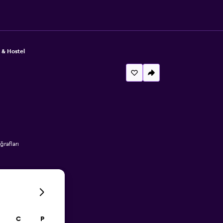
& Hostel
rafları
C
P