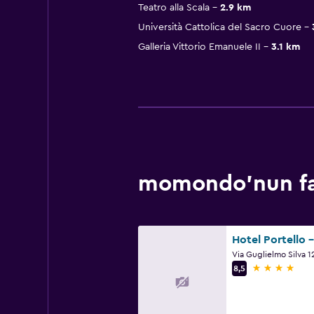
Teatro alla Scala
2.9 km
Università Cattolica del Sacro Cuore
Galleria Vittorio Emanuele II
3.1 km
momondo'nun fav
4 yıldız
8,5