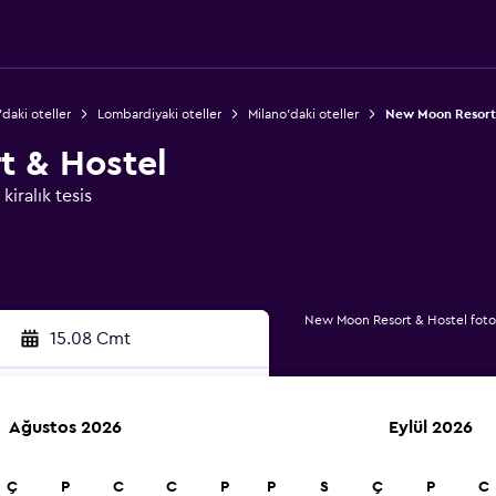
'daki oteller
Lombardiyaki oteller
Milano'daki oteller
New Moon Resort 
 & Hostel
iralık tesis
New Moon Resort & Hostel fotoğ
15.08 Cmt
Ağustos 2026
Eylül 2026
a
Ç
P
C
C
P
P
S
Ç
P
C