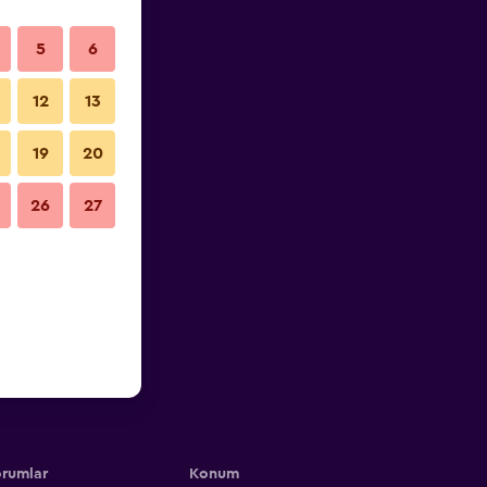
5
6
12
13
19
20
26
27
rumlar
Konum