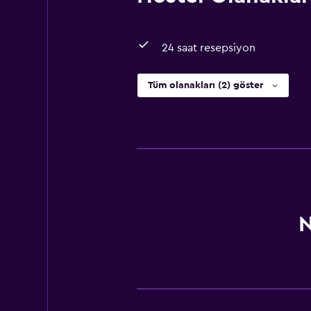
24 saat resepsiyon
Tüm olanakları (2) göster
N