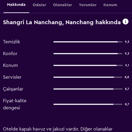
Hakkında
Odalar
Olanaklar
Yorumlar
Konum
Shangri La Nanchang, Nanchang hakkında
Temizlik
9,3
Konfor
9,3
Konum
9,1
Servisler
8,8
Çalışanlar
8,7
Fiyat-kalite
8,7
dengesi
Otelde kapalı havuz ve jakuzi vardır. Diğer olanaklar