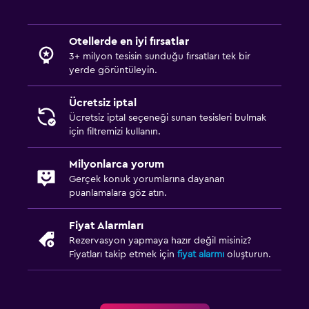
Jakuzi
Kapalı havuz
Otellerde en iyi fırsatlar
Sauna
3+ milyon tesisin sunduğu fırsatları tek bir
yerde görüntüleyin.
Manzaralı havuz
Ücretsiz iptal
Çamaşırhane
Ücretsiz iptal seçeneği sunan tesisleri bulmak
için filtremizi kullanın.
Çamaşır yıkama tesisleri
Ütüleme servisi
Milyonlarca yorum
Çamaşırhane
Gerçek konuk yorumlarına dayanan
puanlamalara göz atın.
Ütü ve ütü masası
Pantolon presi
Fiyat Alarmları
Rezervasyon yapmaya hazır değil misiniz?
Fiyatları takip etmek için
fiyat alarmı
oluşturun.
Sağlık ve güvenlik
Günlük oda hizmetleri
İlk yardım seti