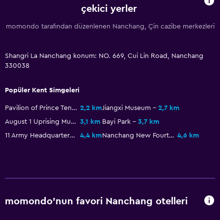
Buzdolabı
çekici yerler
Konaklama birimlerine yiyecek servisi yapılabilir
momondo tarafından düzenlenen Nanchang, Çin cazibe merkezleri
Cafe
Yemek alanı
Shangri La Nanchang konum: NO. 669, Cui Lin Road, Nanchang
330038
Erişilebilirlik ve uygunluk
Popüler Kent Simgeleri
Birimin tamamına tekerlekli sandalye ile erişilebilir
Artırılmış erişilebilirlik
Pavilion of Prince Teng
2,2 km
Jiangxi Museum
2,7 km
August 1 Uprising Museum
3,1 km
Bayi Park
3,7 km
Engellilere uygun duş
11 Army Headquarters Site
4,4 km
Nanchang New Fourth Army Site
4,6 km
Asansör
Asansörle erişilebilir
Adapte banyo
Sigara içilmez
momondo'nun favori Nanchang otelleri
Engelli tuvalet tutamağı
Üst katlara asansörle erişilebilir