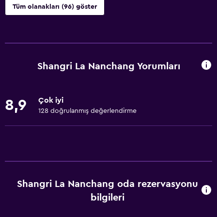
Tüm olanakları (96) göster
Hizmetler ve kolaylıklar
Konferans odaları
ATM bulunur
Shangri La Nanchang Yorumları
İş merkezi
Uyandırma servisi
Çok iyi
8,9
Kişisel hizmet
128 doğrulanmış değerlendirme
Emanet kasası
Animasyon personeli
Yerinde döviz alım satım
Toplantı/Resmi Yemek
Shangri La Nanchang oda rezervasyonu
Oda servisi
bilgileri
Tur danışma
Anahtar kart erişimi