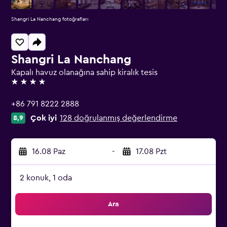
Shangri La Nanchang fotoğrafları
Shangri La Nanchang
Kapalı havuz olanağına sahip kiralık tesis
4 yıldız
+86 791 8222 2888
Çok iyi
128 doğrulanmış değerlendirme
8,9
16.08 Paz
-
17.08 Pzt
2 konuk, 1 oda
Ara