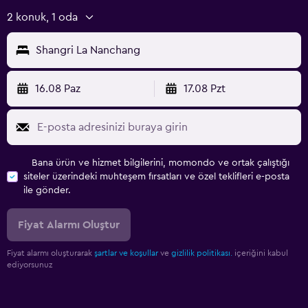
2 konuk, 1 oda
Shangri La Nanchang
16.08 Paz
17.08 Pzt
Bana ürün ve hizmet bilgilerini, momondo ve ortak çalıştığı
siteler üzerindeki muhteşem fırsatları ve özel teklifleri e-posta
ile gönder.
Fiyat Alarmı Oluştur
Fiyat alarmı oluşturarak
şartlar ve koşullar
ve
gizlilik politikası.
içeriğini kabul
ediyorsunuz