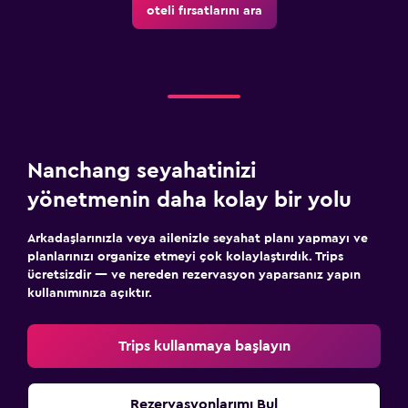
oteli fırsatlarını ara
24 saat güvenlik
Medya ve eğlence
Ortak lobi/TV alanı
Televizyon
Nanchang seyahatinizi
Yatak Odası
yönetmenin daha kolay bir yolu
Elbise askılığı
Arkadaşlarınızla veya ailenizle seyahat planı yapmayı ve
Gardırop veya dolap
planlarınızı organize etmeyi çok kolaylaştırdık. Trips
ücretsizdir — ve nereden rezervasyon yaparsanız yapın
kullanımınıza açıktır.
Çalışma alanı
Faks/fotokopi
Trips kullanmaya başlayın
Çalışma masası
Rezervasyonlarımı Bul
Aile dostu