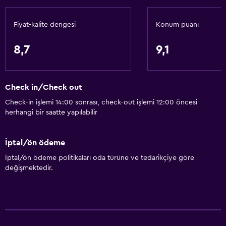
Hızlı çıkış
Fiyat-kalite dengesi
Konum puanı
Şişe su
Özel giriş/çıkış
8,7
9,1
24 saat resepsiyon
Check in/Check out
Genel
Check-in işlemi 14:00 sonrası, check-out işlemi 12:00 öncesi
Cam Kenarı
herhangi bir saatte yapılabilir
Sakin sokak manzarası
Özel salona erişim
İptal/ön ödeme
Nehir manzaralı
İptal/ön ödeme politikaları oda türüne ve tedarikçiye göre
değişmektedir.
Terlik
Bağlantılı oda(lar) mevcuttur
Çekyat
Ses geçirmez odalar