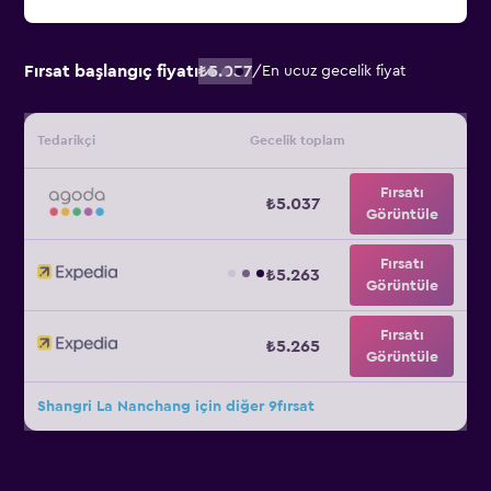
Fırsat başlangıç fiyatı
₺5.037
/
En ucuz gecelik fiyat
Tedarikçi
Gecelik toplam
Fırsatı
₺5.037
Görüntüle
Fırsatı
₺5.263
Görüntüle
Fırsatı
₺5.265
Görüntüle
Shangri La Nanchang için diğer 9fırsat