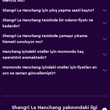
mevcut mu?
Duman alarmları
Shangri La Nanchang için çıkış yapma saati kaçtır?
Isıtma
Vücut sabunu
Shangri La Nanchang tesisinde bir odanın fiyatı ne
kadardır?
Klimalı
Çöp kutusu
Shangri La Nanchang tesisinde çamaşır yıkama
hizmeti sunuluyor mu?
Saç kremi
Nanchang içindeki oteller için momondo kaç
Restoranlar
operatörü aramaktadır?
Elektrikli su ısıtıcı
momondo Nanchang içindeki oteller için fiyatları en
Minibar
son ne zaman güncellemiştir?
Atıştırmalık büfesi
Restoran
Bar/Lounge
Su ısıtıcı
Shangri La Nanchang yakınındaki ilgi