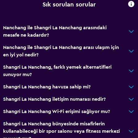
Sık sorulan sorular
Kilitli dolaplar
Telefon
Halı kaplı
Nanchang ile Shangri La Nanchang arasındaki
mesafe ne kadardır?
Şehir manzaralı
Depo
Nanchang ile Shangri La Nanchang arası ulaşım için
en iyi yol nedir?
Temel özellikler
Shangri La Nanchang, farklı yemek alternatifleri
Ücretsiz WiFi
sunuyor mu?
İnternet
Shangri La Nanchang havuza sahip mi?
Yatak Örtüsü
Shangri La Nanchang iletişim numarası nedir?
Havlu
Shangri La Nanchang Wi-Fi erişimi sağlıyor mu?
Yangın söndürücü
Ücretsiz tuvalet malzemeleri
Shangri La Nanchang bünyesinde misafirlerin
kullanabileceği bir spor salonu veya fitness merkezi
Şampuan