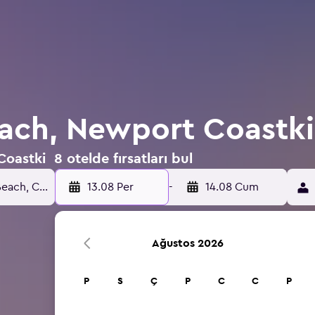
ch, Newport Coastki 
astki 8 otelde fırsatları bul
13.08 Per
-
14.08 Cum
Ağustos 2026
P
S
Ç
P
C
C
P