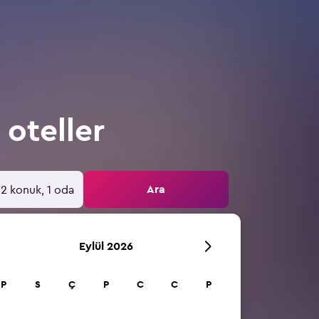
oteller
Ara
2 konuk, 1 oda
Eylül 2026
P
S
Ç
P
C
C
P