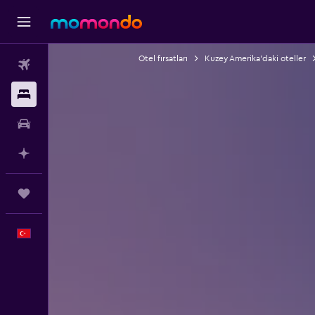
Otel fırsatları
Kuzey Amerika'daki oteller
Uçak Bileti
Konaklama
Kiralık Araç
AI ile Planla
Trips
Türkçe