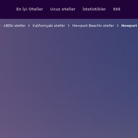
En İyi Oteller
Ucuz oteller
İstatistikler
SSS
ABDki oteller
Kaliforniyaki oteller
Newport Beachki oteller
Newport 