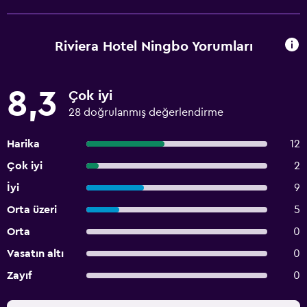
Riviera Hotel Ningbo Yorumları
8,3
Çok iyi
28 doğrulanmış değerlendirme
Harika
12
Çok iyi
2
İyi
9
Orta üzeri
5
Orta
0
Vasatın altı
0
Zayıf
0