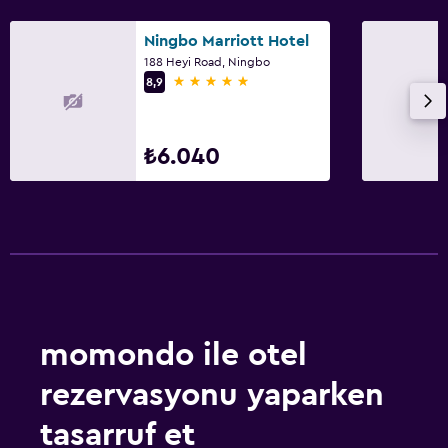
Ningbo Marriott Hotel
188 Heyi Road, Ningbo
5 yıldız
8,9
₺6.040
momondo ile otel
rezervasyonu yaparken
tasarruf et