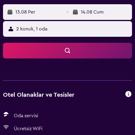
13.08 Per
-
14.08 Cum
2 konuk, 1 oda
Otel Olanaklar ve Tesisler
Oda servisi
Ücretsiz WiFi