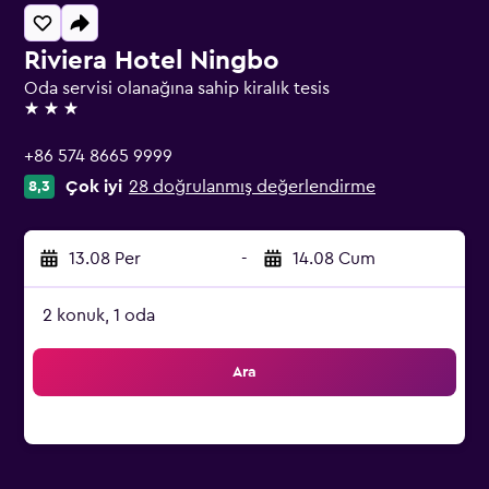
Riviera Hotel Ningbo
Oda servisi olanağına sahip kiralık tesis
3 yıldız
+86 574 8665 9999
Çok iyi
28 doğrulanmış değerlendirme
8,3
13.08 Per
-
14.08 Cum
2 konuk, 1 oda
Ara