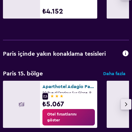
Yatak Odası
₺4.152
Yatak yanında priz
Çekyat
Gardırop veya dolap
Çalışma alanı
Paris içinde yakın konaklama tesisleri
Faks/fotokopi
Çalışma masası
Paris 15. bölge
Daha fazla
Park ve ulaşım
Aparthotel Adagio Paris XV
Havalimanı servisi
20 Rue d'Oradour Sur Glane, Paris
3 yıldız
7,5
₺5.067
Dış alan
Otel fırsatlarını
Bahçe
göster