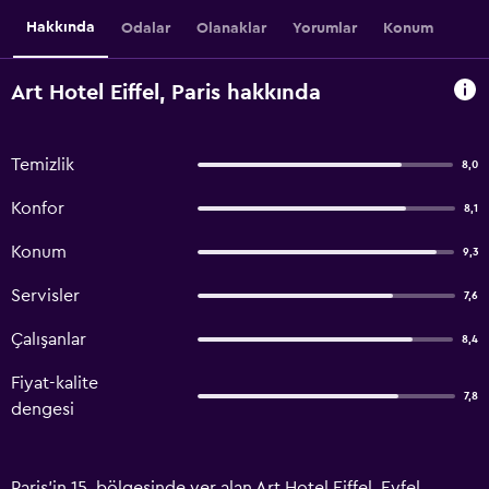
Hakkında
Odalar
Olanaklar
Yorumlar
Konum
Art Hotel Eiffel, Paris hakkında
Temizlik
8,0
Konfor
8,1
Konum
9,3
Servisler
7,6
Çalışanlar
8,4
Fiyat-kalite
7,8
dengesi
Paris’in 15. bölgesinde yer alan Art Hotel Eiffel, Eyfel