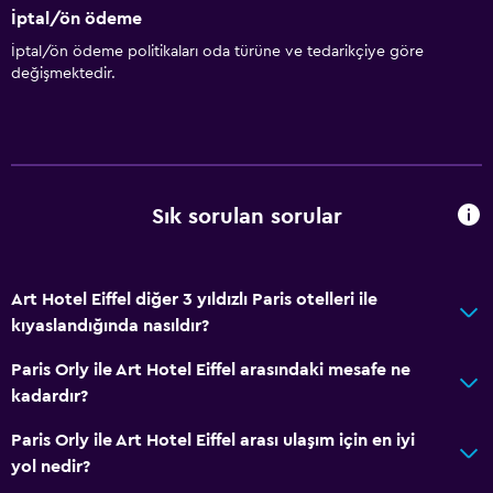
Anahtar erişimi
İptal/ön ödeme
Özel giriş/çıkış
İptal/ön ödeme politikaları oda türüne ve tedarikçiye göre
değişmektedir.
24 saat resepsiyon
Erişilebilirlik ve uygunluk
Artırılmış erişilebilirlik
Asansör
Sık sorulan sorular
Asansörle erişilebilir
Sigara içilmez
Art Hotel Eiffel diğer 3 yıldızlı Paris otelleri ile
Tüysüz yastık
kıyaslandığında nasıldır?
Üst katlara asansörle erişilebilir
Paris Orly ile Art Hotel Eiffel arasındaki mesafe ne
Özel Sigara İçilir Alan
kadardır?
Paris Orly ile Art Hotel Eiffel arası ulaşım için en iyi
Restoranlar
yol nedir?
Elektrikli su ısıtıcı