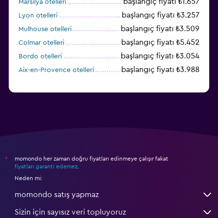
başlangıç fiyatı ₺1.657
Marsilya otelleri
başlangıç fiyatı ₺3.257
Lyon otelleri
başlangıç fiyatı ₺3.509
Mulhouse otelleri
başlangıç fiyatı ₺5.452
Colmar otelleri
başlangıç fiyatı ₺3.054
Bordo otelleri
başlangıç fiyatı ₺3.988
Aix-en-Provence otelleri
momondo her zaman doğru fiyatları edinmeye çalışır fakat
*
fiyatları garanti edemez
.
Neden mi:
momondo satış yapmaz
Sizin için sayısız veri topluyoruz