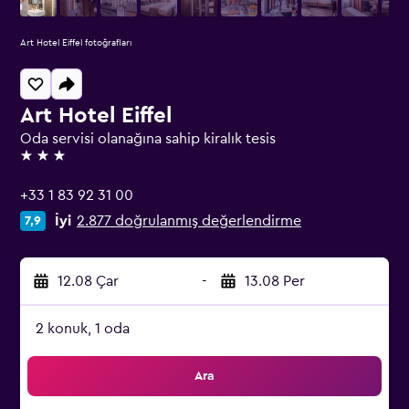
Art Hotel Eiffel fotoğrafları
Art Hotel Eiffel
Oda servisi olanağına sahip kiralık tesis
3 yıldız
+33 1 83 92 31 00
İyi
2.877 doğrulanmış değerlendirme
7,9
12.08 Çar
-
13.08 Per
2 konuk, 1 oda
Ara