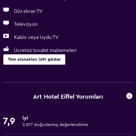
Düz ekran TV
Televizyon
Kablo veya Uydu TV
Ücretsiz tuvalet malzemeleri
Tüm olanakları (69) göster
Temel özellikler
Ücretsiz WiFi
Tüm alanlarda Wi-Fi erişimi
Art Hotel Eiffel Yorumları
İnternet
Yatak Örtüsü
İyi
7,9
Havlu
2.877 doğrulanmış değerlendirme
Yangın söndürücü