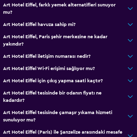
Art Hotel Eiffel, farklı yemek alternatifleri sunuyor
Çay/kahve makinesi
mu?
Su ısıtıcı
Art Hotel Eiffel havuza sahip mi?
Konaklama birimlerine yiyecek servisi yapılabilir
Art Hotel Eiffel, Paris şehir merkezine ne kadar
Kahve makinesi
yakındır?
Otomat (içecek)
Art Hotel Eiffel iletişim numarası nedir?
Otomat (atıştırmalık)
Art Hotel Eiffel Wi-Fi erişimi sağlıyor mu?
Genel
Art Hotel Eiffel için çıkış yapma saati kaçtır?
Aile odaları
Art Hotel Eiffel tesisinde bir odanın fiyatı ne
Ahşap veya parke yer döşemesi
kadardır?
Kent simgesi manzarası
Art Hotel Eiffel tesisinde çamaşır yıkama hizmeti
Telefon
sunuluyor mu?
Halı kaplı
Art Hotel Eiffel (Paris) ile Şanzelize arasındaki mesafe
Şehir manzaralı