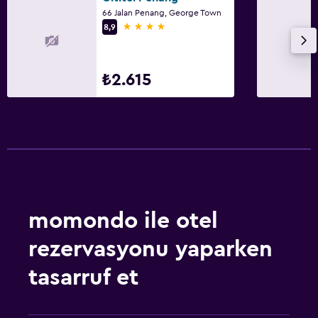
66 Jalan Penang, George Town
4 yıldız
8,9
₺2.615
momondo ile otel
rezervasyonu yaparken
tasarruf et