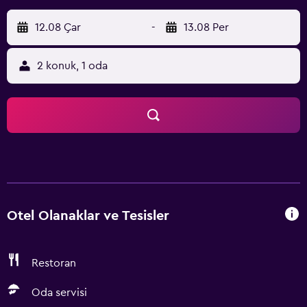
12.08 Çar
-
13.08 Per
2 konuk, 1 oda
Otel Olanaklar ve Tesisler
Restoran
Oda servisi