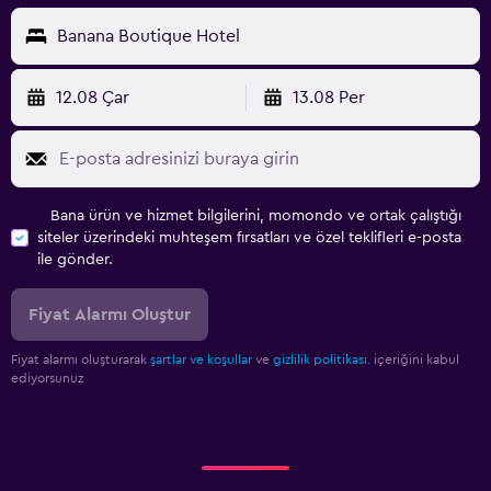
Banana Boutique Hotel
12.08 Çar
13.08 Per
Bana ürün ve hizmet bilgilerini, momondo ve ortak çalıştığı
siteler üzerindeki muhteşem fırsatları ve özel teklifleri e-posta
ile gönder.
Fiyat Alarmı Oluştur
Fiyat alarmı oluşturarak
şartlar ve koşullar
ve
gizlilik politikası.
içeriğini kabul
ediyorsunuz