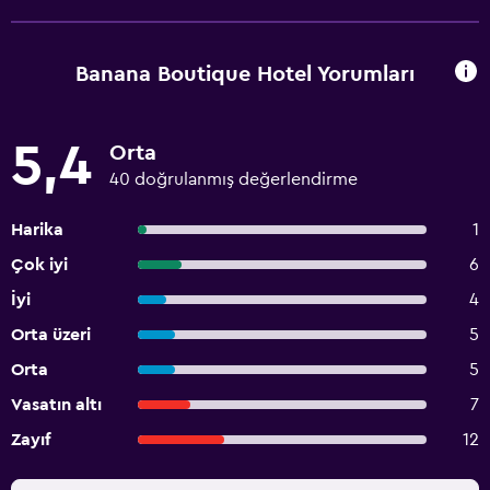
Banana Boutique Hotel Yorumları
5,4
Orta
40 doğrulanmış değerlendirme
Harika
1
Çok iyi
6
İyi
4
Orta üzeri
5
Orta
5
Vasatın altı
7
Zayıf
12