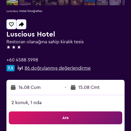
Luscious Hotel fotoğrafları
Luscious Hotel
Restoran olanağına sahip kiralık tesis
3 yıldız
+60 4588 3998
İyi
86 doğrulanmış değerlendirme
7,2
14.08 Cum
-
15.08 Cmt
2 konuk, 1 oda
Ara