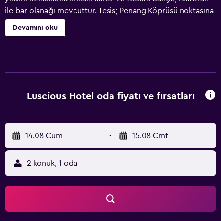
ile bar olanağı mevcuttur. Tesis; Penang Köprüsü noktasına
yaklaşık 17 km, Queensbay Mall noktasına yaklaşık 24 km ve
Devamını oku
1st Avenue Penang noktasına yaklaşık 27 km mesafededir.
Tesis, oda servisi ve tesis genelinde ücretsiz WiFi sağlar.
Penang Times Square, Luscious Hotel tesisine 27 km
uzaklıktayken Rainbow Skywalk - Komtar 28 km
uzaklıktadır. Penang Uluslararası Havaalanı 27 km
mesafededir.
Luscious Hotel oda fiyatı ve fırsatları
14.08 Cum
-
15.08 Cmt
2 konuk, 1 oda