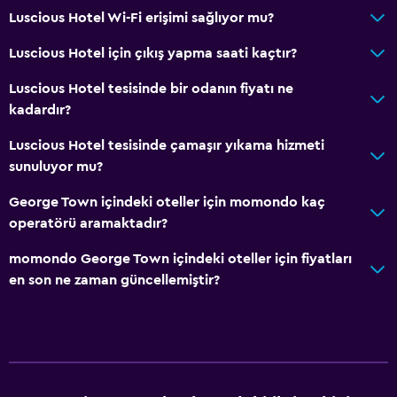
Luscious Hotel Wi-Fi erişimi sağlıyor mu?
Çalışma alanı
Luscious Hotel için çıkış yapma saati kaçtır?
Çalışma masası
Luscious Hotel tesisinde bir odanın fiyatı ne
kadardır?
Aile dostu
Bebek veya çocuk bakımı
Luscious Hotel tesisinde çamaşır yıkama hizmeti
sunuluyor mu?
George Town içindeki oteller için momondo kaç
operatörü aramaktadır?
momondo George Town içindeki oteller için fiyatları
en son ne zaman güncellemiştir?