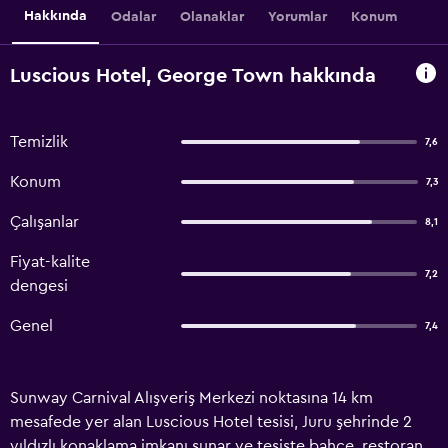
Hakkında
Odalar
Olanaklar
Yorumlar
Konum
Luscious Hotel, George Town hakkında
Temizlik
7,6
Konum
7,3
Çalışanlar
8,1
Fiyat-kalite
7,2
dengesi
Genel
7,4
Sunway Carnival Alışveriş Merkezi noktasına 14 km
mesafede yer alan Luscious Hotel tesisi, Juru şehrinde 2
yıldızlı konaklama imkanı sunar ve tesiste bahçe, restoran