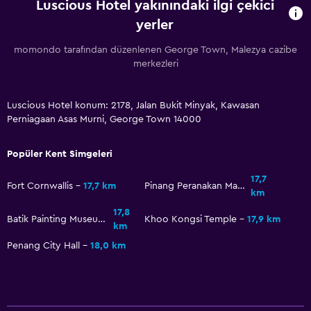
Luscious Hotel yakınındaki ilgi çekici
yerler
momondo tarafından düzenlenen George Town, Malezya cazibe
merkezleri
Luscious Hotel konum: 2178, Jalan Bukit Minyak, Kawasan
Perniagaan Asas Murni, George Town 14000
Popüler Kent Simgeleri
17,7
Fort Cornwallis
17,7 km
Pinang Peranakan Mansion
km
17,8
Batik Painting Museum Penang
Khoo Kongsi Temple
17,9 km
km
Penang City Hall
18,0 km