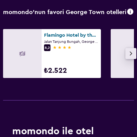
momondo'nun favori George Town otelleri
Flamingo Hotel by the Beach, Penang
Jalan Tanjung Bungah, George Town
4 yıldız
8,2
₺2.522
momondo ile otel