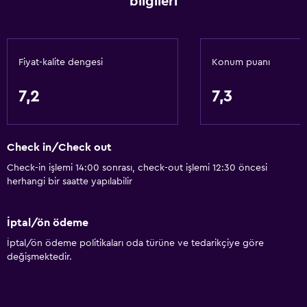
bilgileri
Ücretsiz otopark
Çamaşırhane
Fiyat-kalite dengesi
Konum puanı
Çamaşır yıkama tesisleri
Çamaşırhane
7,2
7,3
Restoranlar
Check in/Check out
Restoran
Check-in işlemi 14:00 sonrası, check-out işlemi 12:30 öncesi
Bar/Lounge
herhangi bir saatte yapılabilir
Genel
İptal/ön ödeme
Aile odaları
İptal/ön ödeme politikaları oda türüne ve tedarikçiye göre
Depo
değişmektedir.
Sağlık ve güvenlik