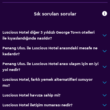
Günlük oda hizmetleri
24 saat güvenlik
Sık sorulan sorular
Hizmetler ve kolaylıklar
Luscious Hotel diğer 3 yıldızlı George Town otelleri
Oda servisi
ile kıyaslandığında nasıldır?
24 saat resepsiyon
Penang Ulus. ile Luscious Hotel arasındaki mesafe ne
kadardır?
Medya ve eğlence
Kablo veya Uydu TV
Penang Ulus. ile Luscious Hotel arası ulaşım için en iyi
yol nedir?
Banyo
Luscious Hotel, farklı yemek alternatifleri sunuyor
Saç kurutma makinesi
mu?
Luscious Hotel havuza sahip mi?
Dış alan
Luscious Hotel iletişim numarası nedir?
Bahçe