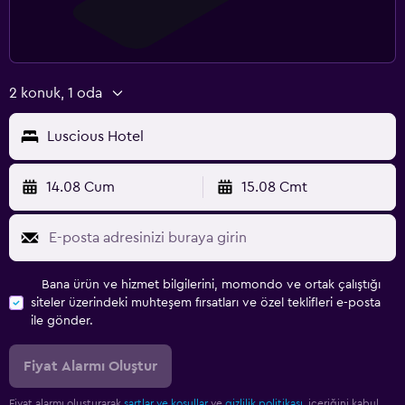
2 konuk, 1 oda
Luscious Hotel
14.08 Cum
15.08 Cmt
Bana ürün ve hizmet bilgilerini, momondo ve ortak çalıştığı
siteler üzerindeki muhteşem fırsatları ve özel teklifleri e-posta
ile gönder.
Fiyat Alarmı Oluştur
Fiyat alarmı oluşturarak
şartlar ve koşullar
ve
gizlilik politikası.
içeriğini kabul