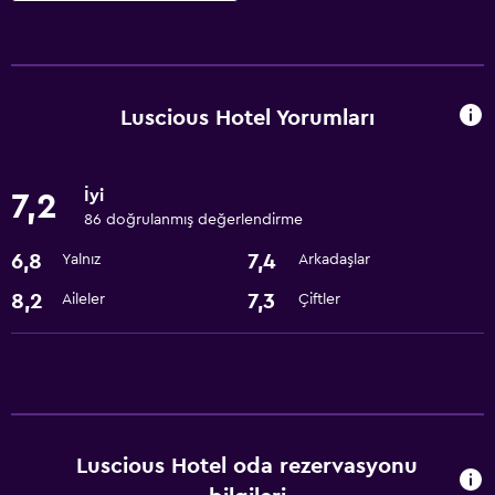
Temel özellikler
Ücretsiz WiFi
Tüm alanlarda Wi-Fi erişimi
Luscious Hotel Yorumları
İnternet
Klimalı
İyi
7,2
Ücretsiz tuvalet malzemeleri
86 doğrulanmış değerlendirme
6,8
7,4
Yalnız
Arkadaşlar
Erişilebilirlik ve uygunluk
8,2
7,3
Aileler
Çiftler
Artırılmış erişilebilirlik
Asansör
Özel Sigara İçilir Alan
Park ve ulaşım
Luscious Hotel oda rezervasyonu
Havalimanı servisi