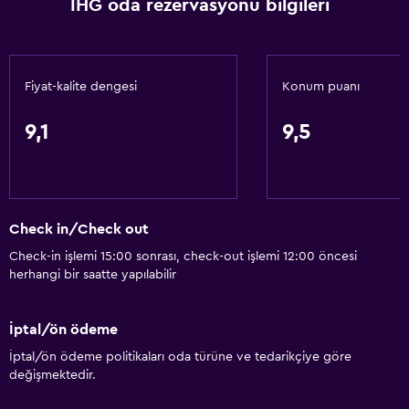
IHG oda rezervasyonu bilgileri
Şişe su
Özel giriş/çıkış
24 saat resepsiyon
Fiyat-kalite dengesi
Konum puanı
Genel
9,1
9,5
Sakin sokak manzarası
Özel salona erişim
Oturma alanı
Check in/Check out
Terlik
Check-in işlemi 15:00 sonrası, check-out işlemi 12:00 öncesi
Bağlantılı oda(lar) mevcuttur
herhangi bir saatte yapılabilir
Çekyat
Ses geçirmez odalar
İptal/ön ödeme
Telefon
İptal/ön ödeme politikaları oda türüne ve tedarikçiye göre
değişmektedir.
Halı kaplı