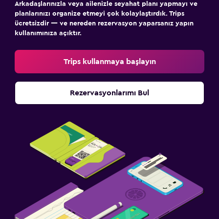
Arkadaşlarınızla veya ailenizle seyahat planı yapmayı ve
planlarınızı organize etmeyi çok kolaylaştırdık. Trips
Dış alan
ücretsizdir — ve nereden rezervasyon yaparsanız yapın
kullanımınıza açıktır.
Teras/Veranda
Mangal
Trips kullanmaya başlayın
Yapılacaklar
Rezervasyonlarımı Bul
Golf
Güzellik salonu
Aile dostu
Bebek veya çocuk bakımı
Spor
Spor salonu