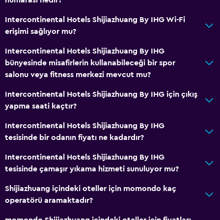
Temel özellikler
Intercontinental Hotels Shijiazhuang By IHG Wi-Fi
Ücretsiz WiFi
erişimi sağlıyor mu?
İnternet
Intercontinental Hotels Shijiazhuang By IHG
Havlu
bünyesinde misafirlerin kullanabileceği bir spor
Ücretsiz tuvalet malzemeleri
salonu veya fitness merkezi mevcut mu?
Şampuan
Intercontinental Hotels Shijiazhuang By IHG için çıkış
Duman alarmları
yapma saati kaçtır?
Isıtma
Intercontinental Hotels Shijiazhuang By IHG
Klimalı
tesisinde bir odanın fiyatı ne kadardır?
Çöp kutusu
Intercontinental Hotels Shijiazhuang By IHG
Saç kremi
tesisinde çamaşır yıkama hizmeti sunuluyor mu?
Shijiazhuang içindeki oteller için momondo kaç
Banyo
operatörü aramaktadır?
Duş
momondo Shijiazhuang içindeki oteller için fiyatları