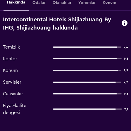
Hakkında
Odalar
Olanaklar
Yorumlar
Konum
Intercontinental Hotels Shijiazhuang By
IHG, Shijiazhuang hakkında
Temizlik
9,4
Konfor
9,3
Konum
9,5
Servisler
9,2
Çalışanlar
9,3
Fiyat-kalite
9,1
dengesi