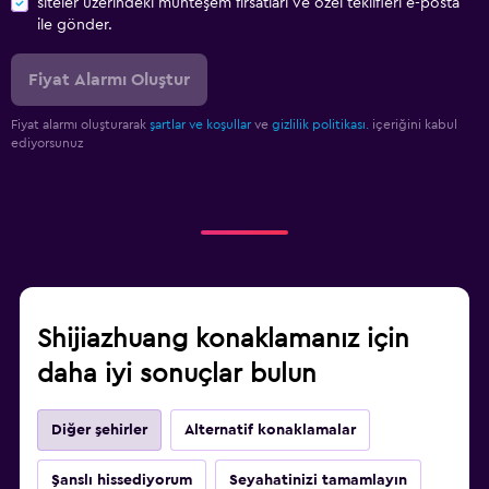
siteler üzerindeki muhteşem fırsatları ve özel teklifleri e-posta
ile gönder.
Fiyat Alarmı Oluştur
Fiyat alarmı oluşturarak
şartlar ve koşullar
ve
gizlilik politikası.
içeriğini kabul
ediyorsunuz
Shijiazhuang konaklamanız için
daha iyi sonuçlar bulun
Diğer şehirler
Alternatif konaklamalar
Şanslı hissediyorum
Seyahatinizi tamamlayın