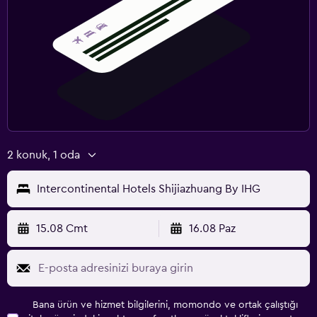
2 konuk, 1 oda
Intercontinental Hotels Shijiazhuang By IHG
15.08 Cmt
16.08 Paz
Bana ürün ve hizmet bilgilerini, momondo ve ortak çalıştığı