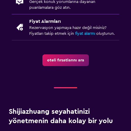
Gerçek konuk yorumlarına dayanan
puanlamalara göz atın.
Park ve ulaşım
Ücretsiz otopark
Fiyat Alarmları
Özel park yeri
Rezervasyon yapmaya hazır değil misiniz?
Fiyatları takip etmek için
fiyat alarmı
oluşturun.
Shuttle servisi (ek ücret uygulanır)
Çalışma alanı
oteli fırsatlarını ara
Faks/fotokopi
Laptop kasası
Çalışma masası
Sağlık ve güvenlik
Günlük oda hizmetleri
Shijiazhuang seyahatinizi
İlk yardım seti
yönetmenin daha kolay bir yolu
Kasa