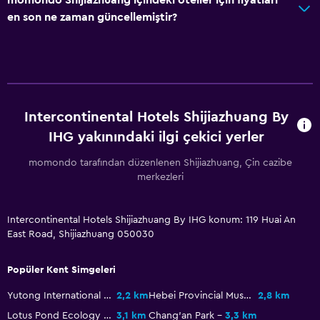
Ek tuvalet
en son ne zaman güncellemiştir?
Küvet
Saç kurutma makinesi
Tuvalet
Tuvalet kağıdı
Intercontinental Hotels Shijiazhuang By
Diş fırçası
IHG yakınındaki ilgi çekici yerler
Bornoz
momondo tarafından düzenlenen Shijiazhuang, Çin cazibe
Özel banyo
merkezleri
Erişilebilirlik ve uygunluk
Intercontinental Hotels Shijiazhuang By IHG konum: 119 Huai An
Birimin tamamı zemin katta
East Road, Shijiazhuang 050030
Sigara içilmeyen odalar mevcut
Popüler Kent Simgeleri
Birimin tamamına tekerlekli sandalye ile erişilebilir
Yutong International Sports Center
2,2 km
Hebei Provincial Museum
2,8 km
Artırılmış erişilebilirlik
Lotus Pond Ecology Food Garden
3,1 km
Chang'an Park
3,3 km