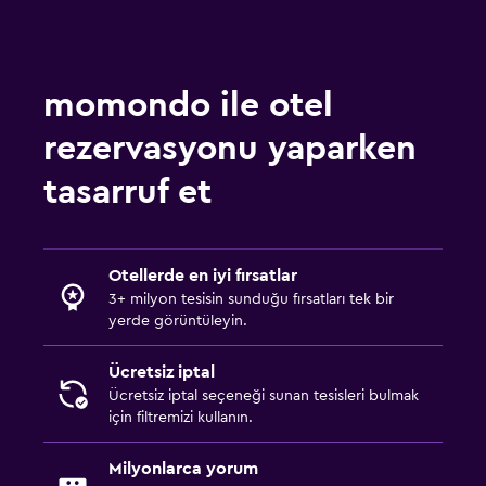
Jakuzi
Kapalı havuz
momondo ile otel
Medya ve eğlence
rezervasyonu yaparken
Düz ekran TV
tasarruf et
Kablo veya Uydu TV
Televizyon
DVD oynatıcı
Otellerde en iyi fırsatlar
3+ milyon tesisin sunduğu fırsatları tek bir
Yatak Odası
yerde görüntüleyin.
Yatak yanında priz
Ücretsiz iptal
Çekyat
Ücretsiz iptal seçeneği sunan tesisleri bulmak
için filtremizi kullanın.
Elbise askılığı
Gardırop veya dolap
Milyonlarca yorum