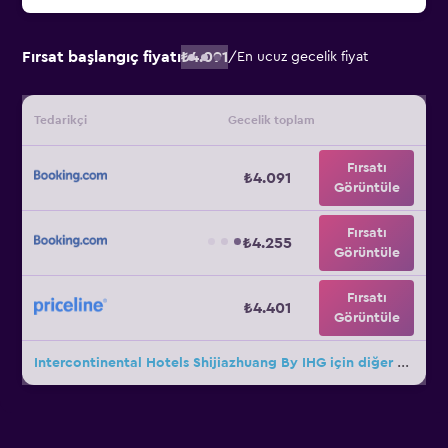
Fırsat başlangıç fiyatı
₺4.091
/
En ucuz gecelik fiyat
Tedarikçi
Gecelik toplam
Fırsatı
₺4.091
Görüntüle
Fırsatı
₺4.255
Görüntüle
Fırsatı
₺4.401
Görüntüle
Intercontinental Hotels Shijiazhuang By IHG için diğer 5fırsat