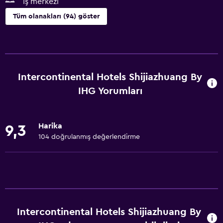
İş merkezi
Tüm olanakları (94) göster
Hizmetler ve kolaylıklar
ATM bulunur
İş merkezi
Intercontinental Hotels Shijiazhuang By
Araç kiralama
IHG Yorumları
Kişisel hizmet
Emanet kasası
Harika
9,3
Yerinde döviz alım satım
104 doğrulanmış değerlendirme
Toplantı/Resmi Yemek
Oda servisi
Tur danışma
Anahtar kart erişimi
Intercontinental Hotels Shijiazhuang By
Hızlı çıkış