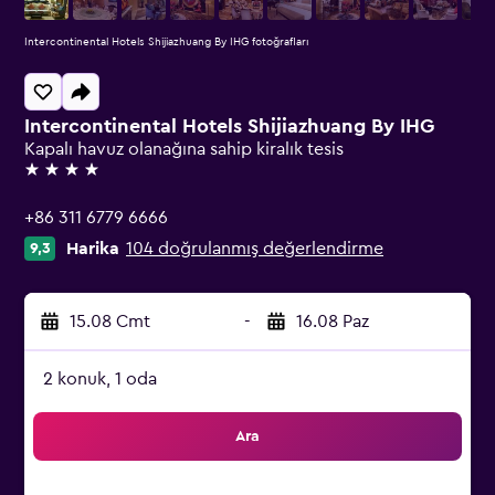
Intercontinental Hotels Shijiazhuang By IHG fotoğrafları
Intercontinental Hotels Shijiazhuang By IHG
Kapalı havuz olanağına sahip kiralık tesis
4 yıldız
+86 311 6779 6666
Harika
104 doğrulanmış değerlendirme
9,3
15.08 Cmt
-
16.08 Paz
2 konuk, 1 oda
Ara