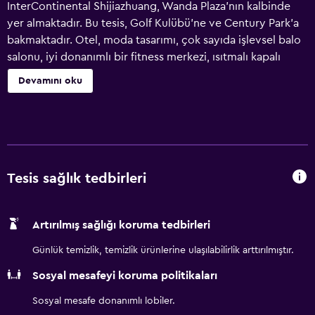
InterContinental Shijiazhuang, Wanda Plaza'nın kalbinde
yer almaktadır. Bu tesis, Golf Kulübü'ne ve Century Park'a
bakmaktadır. Otel, moda tasarımı, çok sayıda işlevsel balo
salonu, iyi donanımlı bir fitness merkezi, ısıtmalı kapalı
yüzme havuzu ve panoramik şehir manzaralı konuk odaları
Devamını oku
sunmaktadır. WiFi erişimi ve otopark ücretsizdir.
InterContinental Shijiazhuang, Shijiazhuang Tren
İstasyonu'na ve Halk Meydanı'na arabayla 20 dakikalık
mesafededir. Zhaozhou Köprüsü ve Shijiazhuang
Zhengding Uluslararası Havaalanı arabayla 1 saat
uzaklıktadır. Şık tasarımlı konuk odalarında PM 2.5 filtre
Tesis sağlık tedbirleri
ekipmanıyla donatılmış merkezi klima bulunmaktadır.
Century Park ve Golf Sahası'nın muhteşem manzarasına
Artırılmış sağlığı koruma tedbirleri
sahip odaların çoğunda yüksek kaliteli arıtma birimleri
bulunmaktadır. İyi donanımlı konaklama birimlerinin her
Günlük temizlik, temizlik ürünlerine ulaşılabilirlik arttırılmıştır.
birinde lüks nevresimler, sıcak aydınlatma, düz ekran kablo
Sosyal mesafeyi koruma politikaları
TV ve DVD oynatıcının yanı sıra duşlu ve küvetli özel banyo
bulunmaktadır. Konuklar golf egzersiz sahasında golf
Sosyal mesafe donanımlı lobiler.
oynayabilir veya spa ve sağlıklı yaşam merkezinde