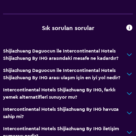
Şehir manzaralı
Depo
Sık sorulan sorular
Restoranlar
Şarap kadehleri
Elektrikli su ısıtıcı
Shijiazhuang Daguocun ile Intercontinental Hotels
Minibar
Shijiazhuang By IHG arasındaki mesafe ne kadardır?
Paketlenmiş öğle yemeği
Shijiazhuang Daguocun ile Intercontinental Hotels
Restoran
Shijiazhuang By IHG arası ulaşım için en iyi yol nedir?
Bar/Lounge
Intercontinental Hotels Shijiazhuang By IHG, farklı
Odada kahvaltı
yemek alternatifleri sunuyor mu?
Çay/kahve makinesi
Intercontinental Hotels Shijiazhuang By IHG havuza
Konaklama birimlerine yiyecek servisi yapılabilir
sahip mi?
Kahve makinesi
Intercontinental Hotels Shijiazhuang By IHG iletişim
numarası nedir?