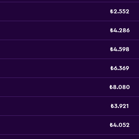
₺2.552
₺4.286
₺4.598
₺6.369
₺8.080
₺3.921
₺4.052