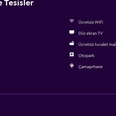
 Tesisler
Ücretsiz WiFi
Düz ekran TV
Ücretsiz tuvalet ma
Otopark
Çamaşırhane
Erişilebilirlik ve uygunlu
Sigara içilmeyen odalar
Birimin tamamına tekerlekl
Asansör