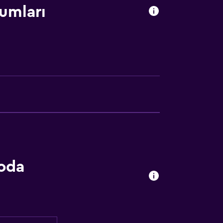
umları
lebilir
oda