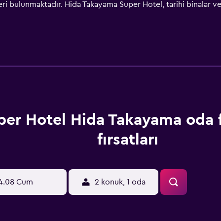
i bulunmaktadır. Hida Takayama Super Hotel, tarihi binalar ve 
adır. Otel, konukların rahatı için ortak alanda bozuk parayla ç
li bilgisayarlar sunmaktadır. Önceden talep üzerine odada masaj
kahvaltı büfesi yemek salonunda servis edilir.
per Hotel Hida Takayama oda f
fırsatları
4.08 Cum
2 konuk, 1 oda