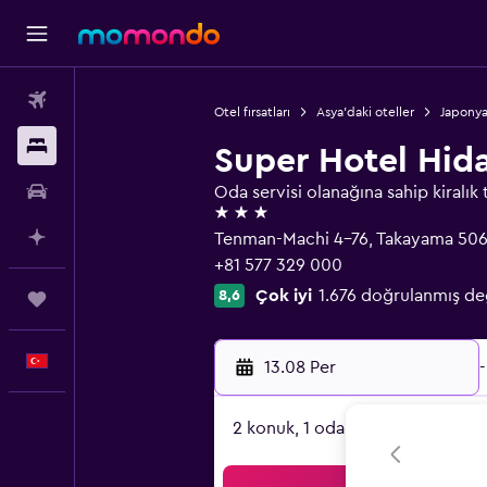
Uçak Bileti
Otel fırsatları
Asya'daki oteller
Japonya
Konaklama
Super Hotel Hid
Kiralık Araç
Oda servisi olanağına sahip kiralık 
3 yıldız
AI ile Planla
Tenman-Machi 4-76, Takayama 50
+81 577 329 000
Çok iyi
1.676 doğrulanmış d
8,6
Trips
Türkçe
13.08 Per
-
2 konuk, 1 oda