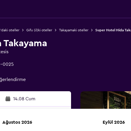
'daki oteller
Gifu (il)ki oteller
Takayamaki oteller
Super Hotel Hida Ta
a Takayama
tesis
6-0025
eğerlendirme
14.08 Cum
Ağustos 2026
Eylül 2026