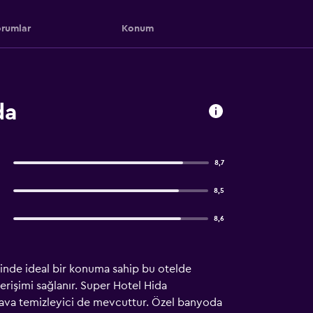
rumlar
Konum
da
8,7
8,5
8,6
inde ideal bir konuma sahip bu otelde
erişimi sağlanır. Super Hotel Hida
hava temizleyici de mevcuttur. Özel banyoda