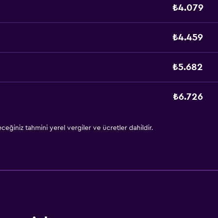
₺4.079
₺4.459
₺5.682
₺6.726
eğiniz tahmini yerel vergiler ve ücretler dahildir.