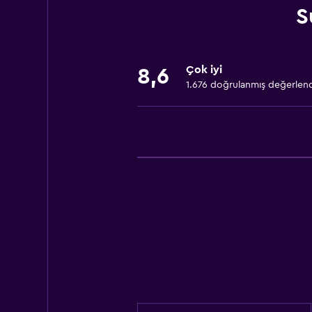
Yatak Örtüsü
S
Havlu
Yangın söndürücü
Çok iyi
8,6
Ücretsiz tuvalet malzemeleri
1.676 doğrulanmış değerlen
Şampuan
Duman alarmları
Isıtma
Vücut sabunu
Klimalı
Pijama
Çöp kutusu
Saç kremi
Banyo