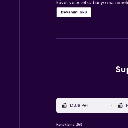
küvet ve ücretsiz banyo malzemeler
Kent'e yürüyerek 10 dakika uzaklıkt
Devamını oku
kullanabileceğiniz internet erişim
ücretsiz yararlanabilirsiniz. Japon 
Su
13.08 Per
-
1
Konaklama türü