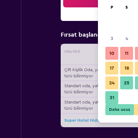
Ar
P
S
₺2.5
Fırsat başlangıç fiyatı
3
4
Oda türü
Tedarikç
10
11
17
18
Çift ​Kişilik Oda, yatak
türü bilinmiyor
24
25
Standart oda, yatak
türü bilinmiyor
31
Standart oda, yatak
türü bilinmiyor
Daha ucuz
Super Hotel Hida Takayama için diğe