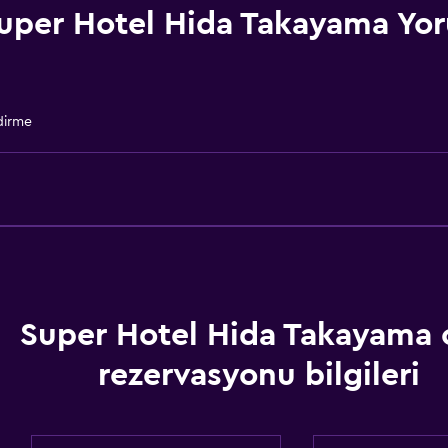
Asansörle erişilebilir
uper Hotel Hida Takayama Yor
Engelli otoparkı
Tüysüz yastık
Engelli tuvalet tutamağı
dirme
Üst katlara asansörle erişi
Özel Sigara İçilir Alan
Super Hotel Hida Takayama 
rezervasyonu bilgileri
Genel