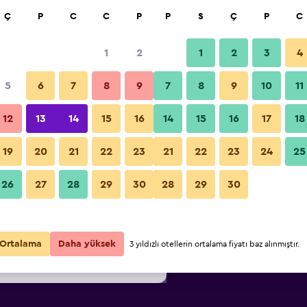
a
Ç
P
C
C
P
P
S
Ç
P
C
1
2
1
2
3
4
52
/
En ucuz gecelik fiyat
5
6
7
8
9
7
8
9
10
11
Diğer
i
Gecelik
12
13
14
15
16
14
15
16
17
18
toplam
19
20
21
22
23
21
22
23
24
25
₺2.552
Fırsatı Görüntüle
Super Hotel Hida Takayama foto
26
27
28
29
30
28
29
30
₺3.921
Fırsatı Görüntüle
₺4.052
Fırsatı Görüntüle
Ortalama
Daha yüksek
3 yıldızlı otellerin ortalama fiyatı baz alınmıştır.
r 11fırsat