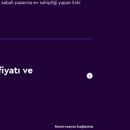
sabah pazarına ev sahipliği yapan Eski
alışan çamaşırhane ve ücretsiz olarak
 hizmeti sağlanabilir. Bagaj muhafazasından
iyatı ve
Rezervasyon bağlantısı