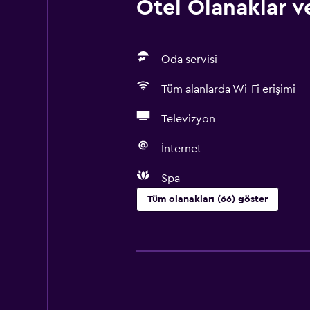
Otel Olanaklar ve
Oda servisi
Tüm alanlarda Wi-Fi erişimi
Televizyon
İnternet
Spa
Tüm olanakları (66) göster
Temel özellikler
Ücretsiz WiFi
Tüm alanlarda Wi-Fi erişimi
İnternet