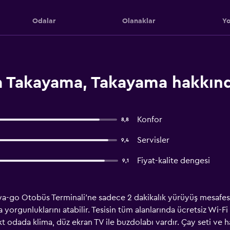
Odalar
Olanaklar
Yo
a Takayama, Takayama hakkın
Konfor
8,8
Servisler
9,4
Fiyat-kalite dengesi
9,1
a-go Otobüs Terminali'ne sadece 2 dakikalık yürüyüş mesafes
orgunluklarını atabilir. Tesisin tüm alanlarında ücretsiz Wi-Fi 
 odada klima, düz ekran TV ile buzdolabı vardır. Çay seti ve 