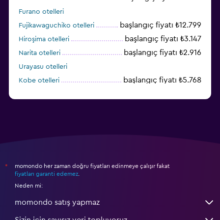
Furano otelleri
başlangıç fiyatı ₺12.799
Fujikawaguchiko otelleri
başlangıç fiyatı ₺3.147
Hiroşima otelleri
başlangıç fiyatı ₺2.916
Narita otelleri
Urayasu otelleri
başlangıç fiyatı ₺5.768
Kobe otelleri
momondo her zaman doğru fiyatları edinmeye çalışır fakat
*
fiyatları garanti edemez
.
Neden mi:
momondo satış yapmaz
Sizin için sayısız veri topluyoruz