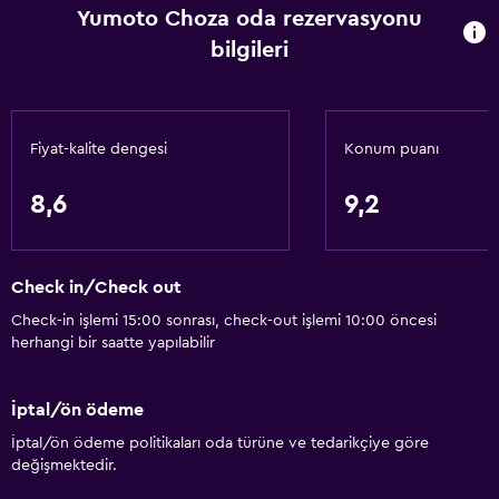
Yumoto Choza oda rezervasyonu
Vücut sabunu
bilgileri
Klimalı
Çöp kutusu
Saç kremi
Fiyat-kalite dengesi
Konum puanı
Banyo
8,6
9,2
Yukata (Japon bornozu)
Ortak tuvalet
Check in/Check out
Duş
Check-in işlemi 15:00 sonrası, check-out işlemi 10:00 öncesi
Küvet
herhangi bir saatte yapılabilir
Bide
Saç kurutma makinesi
İptal/ön ödeme
Tuvalet
İptal/ön ödeme politikaları oda türüne ve tedarikçiye göre
değişmektedir.
Açık hava banyosu