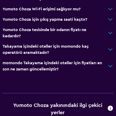
Erişilebilirlik ve uygunluk
Yumoto Choza Wi-Fi erişimi sağlıyor mu?
Birimin tamamı zemin katta
Yumoto Choza için çıkış yapma saati kaçtır?
Asansör
Yumoto Choza tesisinde bir odanın fiyatı ne
Asansörle erişilebilir
kadardır?
Hipoalerjenik
Takayama içindeki oteller için momondo kaç
Tüysüz yastık
operatörü aramaktadır?
Üst katlara asansörle erişilebilir
momondo Takayama içindeki oteller için fiyatları en
Özel Sigara İçilir Alan
son ne zaman güncellemiştir?
Genel
Aile odaları
Şömine
Terlik
Yumoto Choza yakınındaki ilgi çekici
yerler
Kilitli dolaplar