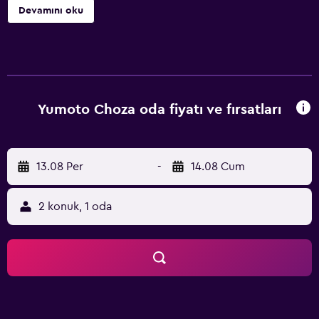
Devamını oku
Yumoto Choza oda fiyatı ve fırsatları
13.08 Per
-
14.08 Cum
2 konuk, 1 oda