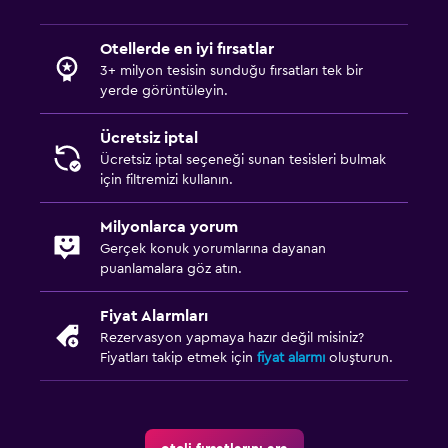
Teras/Veranda
Otellerde en iyi fırsatlar
3+ milyon tesisin sunduğu fırsatları tek bir
Çalışma alanı
yerde görüntüleyin.
Çalışma masası
Ücretsiz iptal
Ücretsiz iptal seçeneği sunan tesisleri bulmak
Yapılacaklar
için filtremizi kullanın.
Termal banyo
Milyonlarca yorum
Gerçek konuk yorumlarına dayanan
Aile dostu
puanlamalara göz atın.
Çocuk menüsü
Fiyat Alarmları
Rezervasyon yapmaya hazır değil misiniz?
Fiyatları takip etmek için
fiyat alarmı
oluşturun.