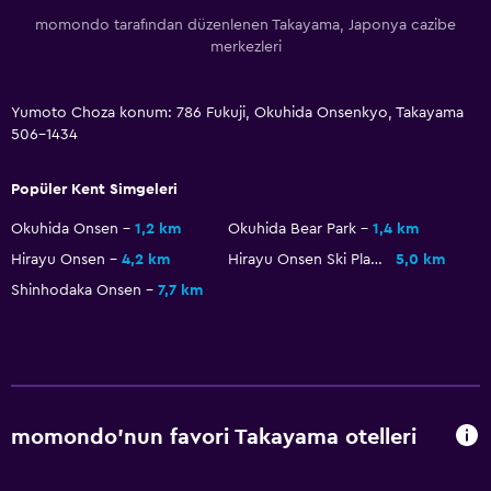
Tatami (Japonya'ya özgü yer döşemesi)
momondo tarafından düzenlenen Takayama, Japonya cazibe
merkezleri
Hizmetler ve kolaylıklar
Yumoto Choza konum: 786 Fukuji, Okuhida Onsenkyo, Takayama
Uyandırma servisi
506-1434
Emanet kasası
Oda servisi
Popüler Kent Simgeleri
Anahtar erişimi
Okuhida Onsen
1,2 km
Okuhida Bear Park
1,4 km
Şişe su
Hirayu Onsen
4,2 km
Hirayu Onsen Ski Place
5,0 km
Shinhodaka Onsen
7,7 km
Yatak Odası
Yatak yanında priz
Elbise askılığı
Gardırop veya dolap
momondo'nun favori Takayama otelleri
Park ve ulaşım