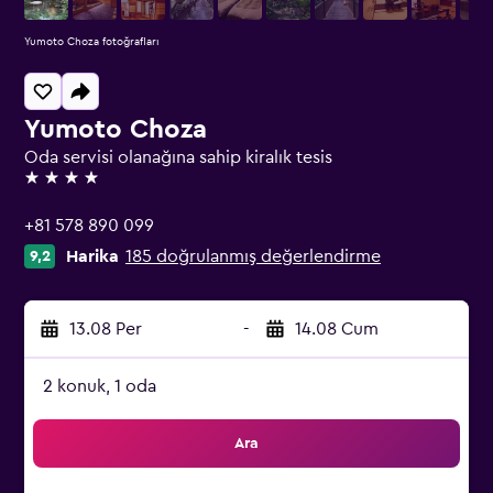
Yumoto Choza fotoğrafları
Yumoto Choza
Oda servisi olanağına sahip kiralık tesis
4 yıldız
+81 578 890 099
Harika
185 doğrulanmış değerlendirme
9,2
13.08 Per
-
14.08 Cum
2 konuk, 1 oda
Ara