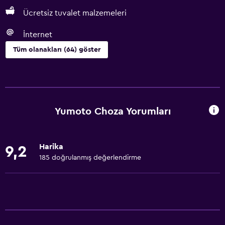
Ücretsiz tuvalet malzemeleri
İnternet
Tüm olanakları (64) göster
Temel özellikler
Ücretsiz WiFi
Tüm alanlarda Wi-Fi erişimi
Yumoto Choza Yorumları
İnternet
Yatak Örtüsü
Harika
9,2
Havlu
185 doğrulanmış değerlendirme
Ücretsiz tuvalet malzemeleri
Şampuan
Duman alarmları
Isıtma