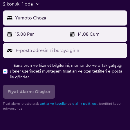
2 konuk, 1 oda
Yumoto Choza
13.08 Per
14.08 Cum
Bana ürün ve hizmet bilgilerini, momondo ve ortak çalıştığı
siteler üzerindeki muhteşem fırsatları ve özel teklifleri e-posta
ile gönder.
Fiyat Alarmı Oluştur
Fiyat alarmı oluşturarak
şartlar ve koşullar
ve
gizlilik politikası.
içeriğini kabul
ediyorsunuz