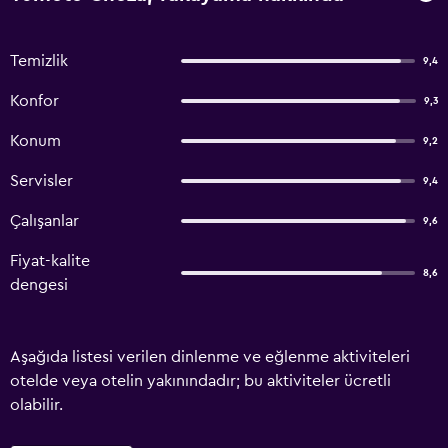
Temizlik
9,4
Konfor
9,3
Konum
9,2
Servisler
9,4
Çalışanlar
9,6
Fiyat-kalite
8,6
dengesi
Aşağıda listesi verilen dinlenme ve eğlenme aktiviteleri
otelde veya otelin yakınındadır; bu aktiviteler ücretli
olabilir.