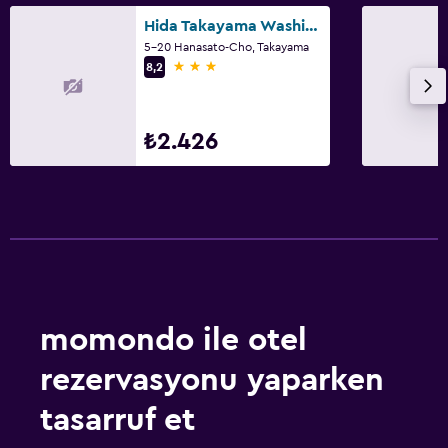
Ücretsiz otopark
Hida Takayama Washington Hotel Plaza
5-20 Hanasato-Cho, Takayama
Özel park yeri
3 yıldız
8,2
Medya ve eğlence
₺2.426
Düz ekran TV
Televizyon
Sağlık ve güvenlik
Günlük oda hizmetleri
Kasa
momondo ile otel
Havuz ve spa
rezervasyonu yaparken
Masaj
tasarruf et
Dış alan