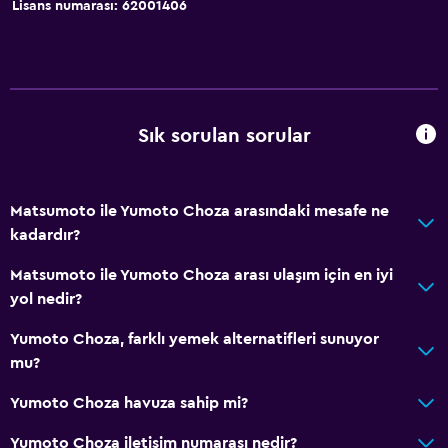
Lisans numarası: 62001406
Tuvalet kağıdı
Diş fırçası
Hamam
Özel banyo
Sık sorulan sorular
Restoranlar
Elektrikli su ısıtıcı
Matsumoto ile Yumoto Choza arasındaki mesafe ne
Market alışverişi teslimatı
kadardır?
Özel diyet menüleri (talep üzerine)
Matsumoto ile Yumoto Choza arası ulaşım için en iyi
Çay/kahve makinesi
yol nedir?
Su ısıtıcı
Yumoto Choza, farklı yemek alternatifleri sunuyor
Buzdolabı
mu?
Kahve makinesi
Yumoto Choza havuza sahip mi?
Otomat (içecek)
Yumoto Choza iletişim numarası nedir?