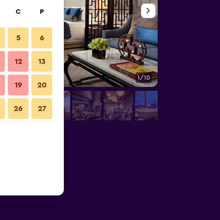
C
P
5
6
12
13
1/10
Restoran
19
20
26
27