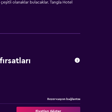
çeşitli olanaklar bulacaklar. Tangla Hotel
ingyuan bulunur. Tianjin Binhai Uluslararası
ırsatları
Rezervasyon bağlantısı
Fiyatları Göster