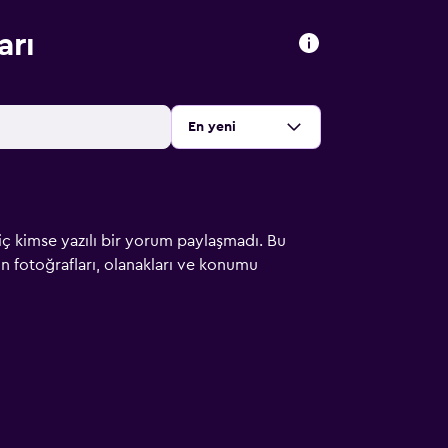
arı
Sırala
:
En yeni
iç kimse yazılı bir yorum paylaşmadı. Bu
çin fotoğrafları, olanakları ve konumu