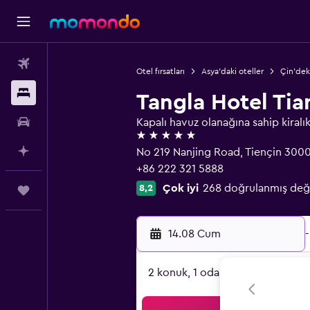
Uçak Bileti
Otel fırsatları
Asya'daki oteller
Çin'deki
Konaklama
Tangla Hotel Tia
Kiralık Araç
Kapalı havuz olanağına sahip kiralık
5 yıldız
AI ile Planla
No 219 Nanjing Road, Tiençin 300
+86 222 321 5888
Çok iyi
268 doğrulanmış değ
8,2
Trips
14.08 Cum
-
2 konuk, 1 oda