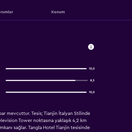
rumlar
Konum
10,0
8,5
10,0
ar mevcuttur. Tesis; Tianjin İtalyan Stilinde
elevision Tower noktasına yaklaşık 4,2 km
kanı sağlar. Tangla Hotel Tianjin tesisinde