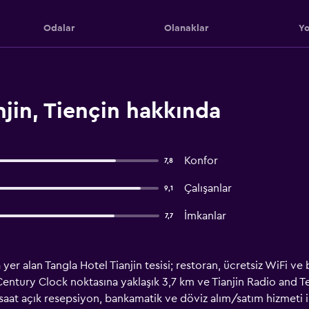
Odalar
Olanaklar
Yo
njin, Tiençin hakkında
Konfor
7,8
Çalışanlar
9,1
İmkanlar
7,7
er alan Tangla Hotel Tianjin tesisi; restoran, ücretsiz WiFi ve b
Century Clock noktasına yaklaşık 3,7 km ve Tianjin Radio and T
saat açık resepsiyon, bankamatik ve döviz alım/satım hizmeti im