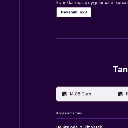
konuklar masaj uygulamaları sunan b
Tianjin yakınındaki popüler uğrak y
Devamını oku
Havaalanı 16 km mesafededir ve tesi
Tan
14.08 Cum
-
1
Konaklama türü
Deluxe oda, 2 ikiz yatak