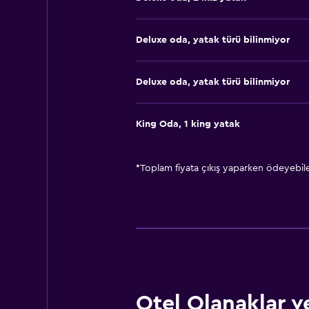
Deluxe oda, yatak türü bilinmiyor
Deluxe oda, yatak türü bilinmiyor
King Oda, 1 king yatak
*
Toplam fiyata çıkış yaparken ödeyebilec
Otel Olanaklar ve