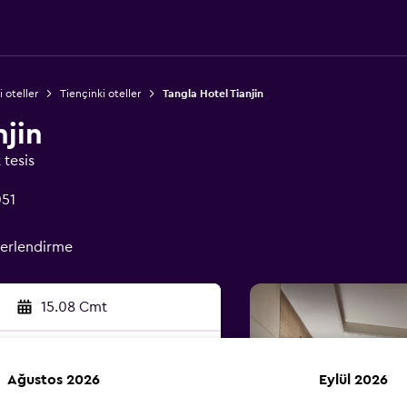
 oteller
Tiençinki oteller
Tangla Hotel Tianjin
njin
 tesis
051
erlendirme
15.08 Cmt
Ağustos 2026
Eylül 2026