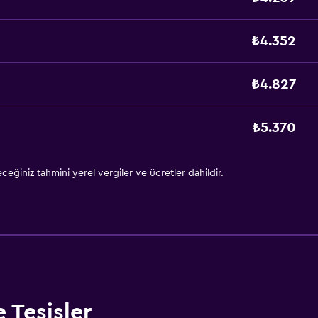
₺4.352
₺4.827
₺5.370
eğiniz tahmini yerel vergiler ve ücretler dahildir.
 Tesisler