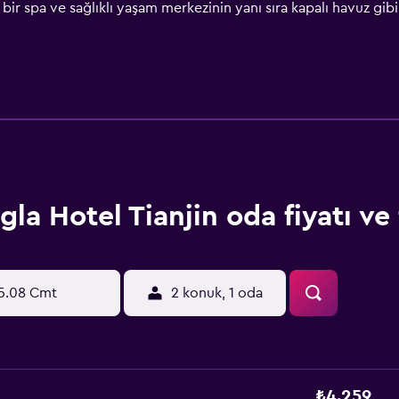
ir spa ve sağlıklı yaşam merkezinin yanı sıra kapalı havuz gibi 
erleri arasında Yingkoudao, Catholicism Xikai Head Church ve J
s ücretli havaalanı servis aracı hizmeti sunar.
gla Hotel Tianjin oda fiyatı ve f
5.08 Cmt
2 konuk, 1 oda
₺4.259