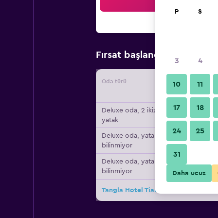
Ar
P
S
₺4.2
Fırsat başlangıç fiyatı
3
4
Oda türü
Tedarikç
10
11
17
18
Deluxe oda, 2 ikiz
yatak
24
25
Deluxe oda, yatak türü
bilinmiyor
31
Deluxe oda, yatak türü
bilinmiyor
Daha ucuz
Tangla Hotel Tianjin için diğer 4fırsa