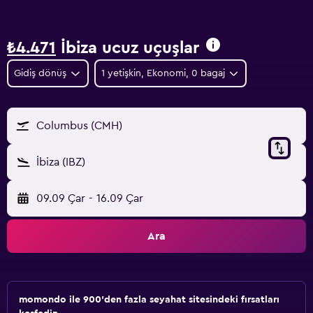
₺4.471
İbiza ucuz uçuşlar
Gidiş dönüş
1 yetişkin, Ekonomi, 0 bagaj
Columbus (CMH)
İbiza (IBZ)
09.09 Çar
-
16.09 Çar
Ara
momondo ile 900'den fazla seyahat sitesindeki fırsatları