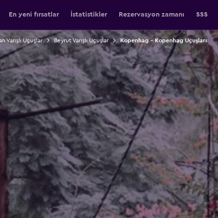
En yeni fırsatlar
İstatistikler
Rezervasyon zamanı
SSS
n Varışlı Uçuşlar
Beyrut Varışlı Uçuşlar
Kopenhag - Kopenhag Uçuşları