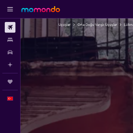
Uçuşlar
Orta Doğu Varışlı Uçuşlar
Lübna
Uçak Bileti
Konaklama
Kiralık Araç
AI ile Planla
Trips
Türkçe