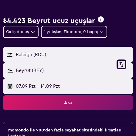
₺4.423
Beyrut ucuz uçuşlar
Gidiş dönüş
1 yetişkin, Ekonomi, 0 bagaj
Raleigh (RDU)
Beyrut (BEY)
07.09 Pzt
-
14.09 Pzt
Ara
momondo ile 900'den fazla seyahat sitesindeki fırsatları