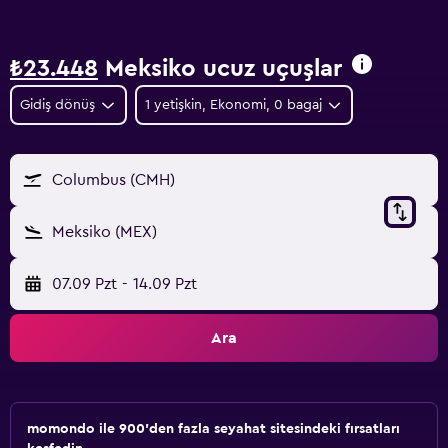
₺23.448
Meksiko ucuz uçuşlar
Gidiş dönüş
1 yetişkin, Ekonomi, 0 bagaj
Columbus (CMH)
Meksiko (MEX)
07.09 Pzt
-
14.09 Pzt
Ara
momondo ile 900'den fazla seyahat sitesindeki fırsatları