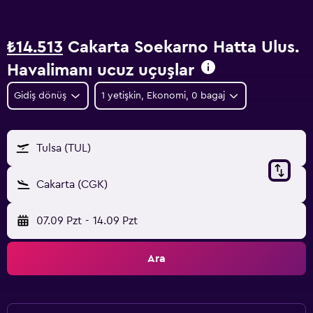
₺14.513
Cakarta Soekarno Hatta Ulus.
Havalimanı ucuz uçuşlar
Gidiş dönüş
1 yetişkin, Ekonomi, 0 bagaj
Tulsa (TUL)
Cakarta (CGK)
07.09 Pzt
-
14.09 Pzt
Ara