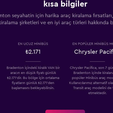
kısa bilgiler
Fiyatlara göz at
ton seyahatin için harika araç kiralama fırsatları
kiralama şirketleri ve en iyi araç türleri hakkında b
EN UCUZ MINIBÜS
EN POPÜLER MINIBÜS M
₺2.171
Chrysler Pacif
Bradenton içindeki kiralık VAN bir
Chrysler Pacifica, son 7 gü
aracın en düşük fiyatı günlük
Bradenton içinde kirala
₺2.171'dir. Bu bölge için ortalama
popüler Minibüs araç mode
fiyatların günlük ₺2.171'den
Kullanıcılarımız alternatif ol
başlamasını bekleyebilirsin.
Transit araç modelini de 
etmektedir.