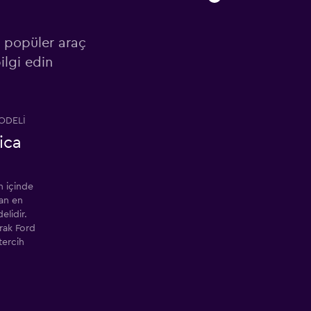
, popüler araç
ilgi edin
ODELI
ica
n içinde
nan en
lidir.
arak Ford
tercih