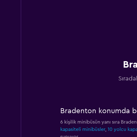
Bra
Sırada
Bradenton konumda baş
6 kişilik minibüsün yanı sıra Braden
kapasiteli minibüsler
,
10 yolcu kapa
sunuyor.