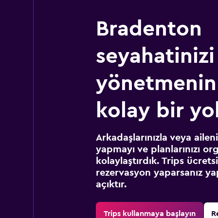
Bradenton
seyahatinizi
yönetmenin
kolay bir yo
Arkadaşlarınızla veya ailen
yapmayı ve planlarınızı or
kolaylaştırdık. Trips ücret
rezervasyon yaparsanız yap
açıktır.
Trips kullanmaya başlayın
R