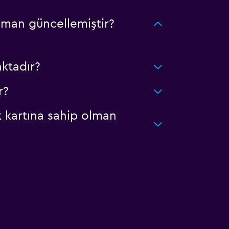
aman güncellemiştir?
ktadır?
r?
k kartına sahip olman