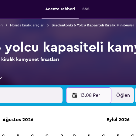
Acente rehberi
SSS
ri
Florida kiralık araçları
Bradentonki 6 Yolcu Kapasiteli Kiralık Minibüsler
 yolcu kapasiteli kam
kiralık kamyonet fırsatları
13.08 Per
Öğlen
Ağustos 2026
Eylül 2026
onda kiralama şirketlerinin sunduğu fırsatları keşfedin.