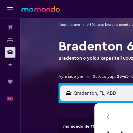
Araç kiralama
ABDki araç kiralama acentele
Uçak Bileti
Konaklama
Bradenton 6
Kiralık Araç
Bradenton 6 yolcu kapasiteli ucuz 
AI ile Planla
Aynı iade yeri
Sürücü yaşı:
25-65
Trips
Türkçe
momondo ile 70.000'den fazla lokasy