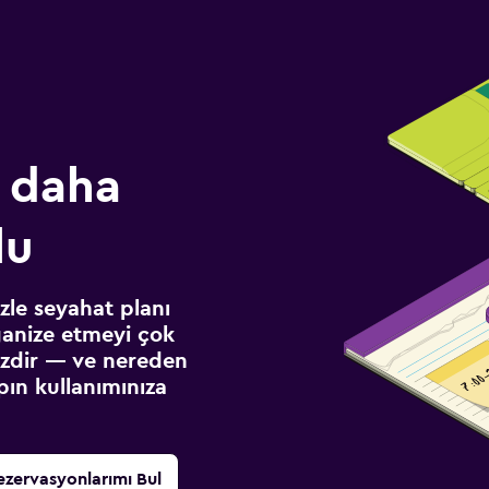
 daha
lu
izle seyahat planı
ganize etmeyi çok
sizdir — ve nereden
ın kullanımınıza
ezervasyonlarımı Bul