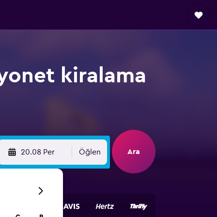
yonet kiralama
Ara
20.08 Per
Öğlen