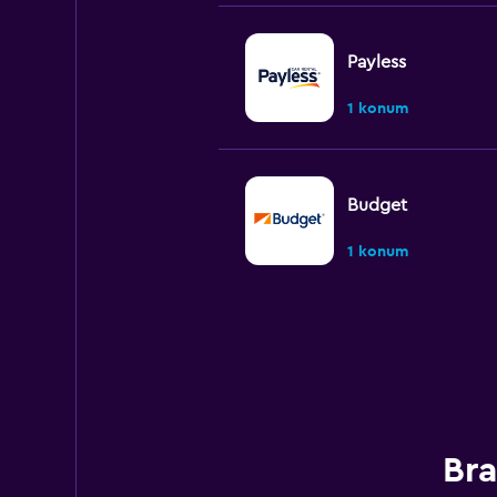
Payless
1 konum
Budget
1 konum
Hertz
2 konum
Bra
Thrifty