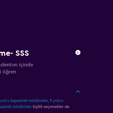
rme- SSS
radenton içinde
i öğren
?
yolcu kapasiteli minibüsler
,
9 yolcu
asiteli minibüsler
kişilik seçenekler de