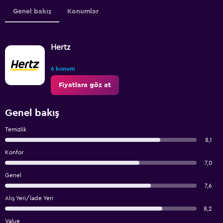
Genel bakış
Konumlar
Hertz
6 konum
Fiyatlara göz at
Genel bakış
Temizlik
8,1
Konfor
7,0
Genel
7,6
Alış Yeri/İade Yeri
8,2
Value