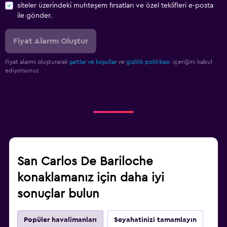
siteler üzerindeki muhteşem fırsatları ve özel teklifleri e-posta
ile gönder.
Fiyat Alarmı Oluştur
Fiyat alarmı oluşturarak
şartlar ve koşullar
ve
gizlilik politikası.
içeriğini kabul
ediyorsunuz
San Carlos De Bariloche
konaklamanız için daha iyi
sonuçlar bulun
Popüler havalimanları
Seyahatinizi tamamlayın