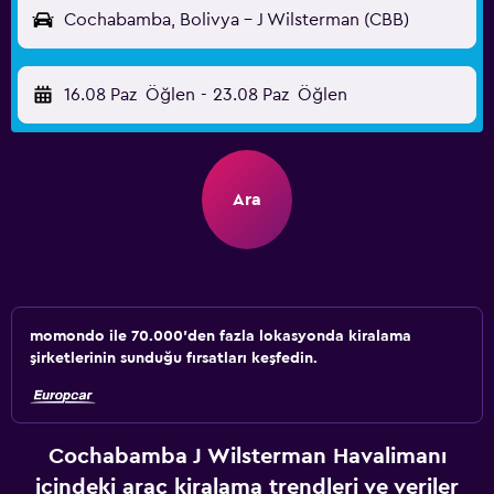
Cochabamba, Bolivya - J Wilsterman (CBB)
16.08 Paz
Öğlen
-
23.08 Paz
Öğlen
Ara
momondo ile 70.000'den fazla lokasyonda kiralama
şirketlerinin sunduğu fırsatları keşfedin.
Cochabamba J Wilsterman Havalimanı
içindeki araç kiralama trendleri ve veriler