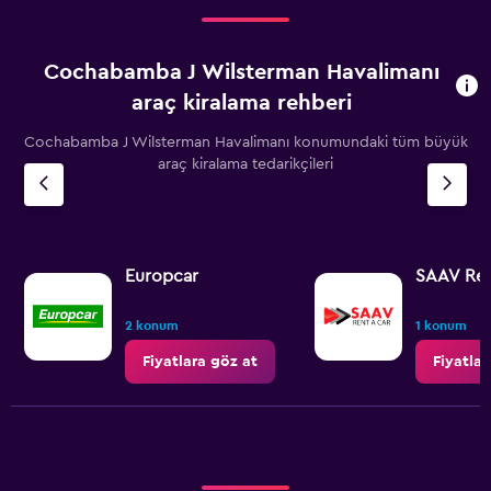
Cochabamba J Wilsterman Havalimanı
araç kiralama rehberi
Cochabamba J Wilsterman Havalimanı konumundaki tüm büyük
araç kiralama tedarikçileri
Europcar
SAAV Ren
2 konum
1 konum
Fiyatlara göz at
Fiyatlar