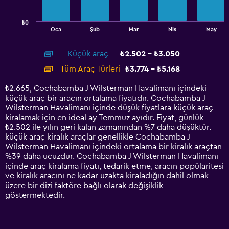
chart
has
₺0
1
End
Oca
Şub
Mar
Nis
May
of
X
interactive
axis
chart
Küçük araç
₺2.502 - ₺3.050
displaying
categories.
Tüm Araç Türleri
₺3.774 - ₺5.168
Range:
14
₺2.665, Cochabamba J Wilsterman Havalimanı içindeki
categories.
küçük araç bir aracın ortalama fiyatıdır. Cochabamba J
The
Wilsterman Havalimanı içinde düşük fiyatlara küçük araç
chart
kiralamak için en ideal ay Temmuz ayıdır. Fiyat, günlük
has
₺2.502 ile yılın geri kalan zamanından %7 daha düşüktür.
1
küçük araç kiralık araçlar genellikle Cochabamba J
Y
Wilsterman Havalimanı içindeki ortalama bir kiralık araçtan
axis
%39 daha ucuzdur. Cochabamba J Wilsterman Havalimanı
displaying
içinde araç kiralama fiyatı, tedarik etme, aracın popülaritesi
values.
ve kiralık aracını ne kadar uzakta kiraladığın dahil olmak
Range:
üzere bir dizi faktöre bağlı olarak değişiklik
0
göstermektedir.
to
6000.