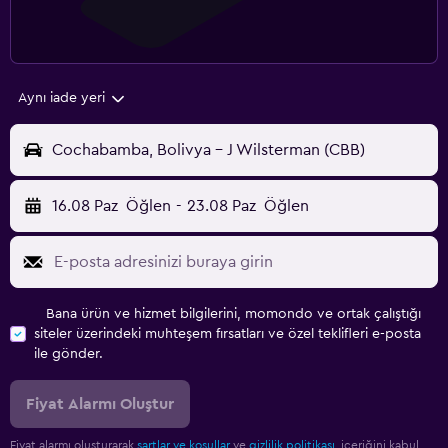
Aynı iade yeri
Cochabamba, Bolivya - J Wilsterman (CBB)
16.08 Paz
Öğlen
-
23.08 Paz
Öğlen
Bana ürün ve hizmet bilgilerini, momondo ve ortak çalıştığı
siteler üzerindeki muhteşem fırsatları ve özel teklifleri e-posta
ile gönder.
Fiyat Alarmı Oluştur
Fiyat alarmı oluşturarak
şartlar ve koşullar
ve
gizlilik politikası.
içeriğini kabul