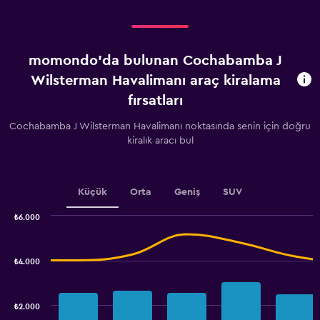
displaying
Kiralamaya
kalan
gün
momondo'da bulunan Cochabamba J
sayısı.
Range:
Wilsterman Havalimanı araç kiralama
91
fırsatları
categories.
The
Cochabamba J Wilsterman Havalimanı noktasında senin için doğru
chart
kiralık aracı bul
has
1
Y
axis
Küçük
Orta
Geniş
SUV
displaying
values.
₺6.000
Range:
Combination
Chart
1800
graphic.
chart
to
with
₺4.000
3600.
2
data
series.
₺2.000
The