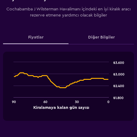
Cochabamba J Wilsterman Havalimanı içindeki en iyi kiralık aracı
rezerve etmene yardımcı olacak bilgiler
Fiyatlar
Diğer Bilgiler
₺3.600
Line
Chart
graphic.
chart
₺3.000
with
91
₺2.400
data
points.
₺1.800
90
60
30
0
The
End
Kiralamaya kalan gün sayısı
chart
of
interactive
has
chart
1
X
axis