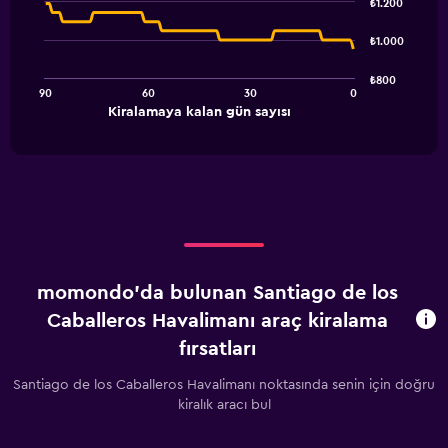
₺1.200
with
91
₺1.000
data
points.
₺800
90
60
30
0
The
End
Kiralamaya kalan gün sayısı
chart
of
interactive
has
chart
1
X
axis
displaying
Kiralamaya
kalan
gün
momondo'da bulunan Santiago de los
sayısı.
Range:
Caballeros Havalimanı araç kiralama
91
fırsatları
categories.
The
Santiago de los Caballeros Havalimanı noktasında senin için doğru
chart
kiralık aracı bul
has
1
Y