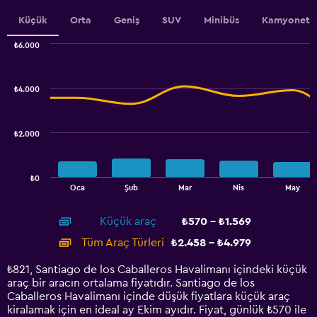
axis
Küçük
Orta
Geniş
SUV
Minibüs
Kamyonet
displaying
values.
₺6.000
Range:
Combination
Chart
800
graphic.
chart
to
with
₺4.000
1400.
2
data
series.
₺2.000
The
chart
has
₺0
1
End
Oca
Şub
Mar
Nis
May
of
X
interactive
axis
chart
Küçük araç
₺570 - ₺1.569
displaying
categories.
Tüm Araç Türleri
₺2.458 - ₺4.979
Range:
14
₺821, Santiago de los Caballeros Havalimanı içindeki küçük
categories.
araç bir aracın ortalama fiyatıdır. Santiago de los
The
Caballeros Havalimanı içinde düşük fiyatlara küçük araç
chart
kiralamak için en ideal ay Ekim ayıdır. Fiyat, günlük ₺570 ile