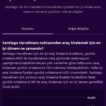
Santiago de los Caballeros Havalimanı içindeki en iyi kiralık aracı
rezerve etmene yardımcı olacak bilgiler
Fiyatlar
Diğer Bilgiler
Santiago Havalimanı noktasından araç kiralamak için en
iyi dönem ne zamandır?
Santiago Havalimanı için en iyi araç kiralama fırsatlarını, günlük
ortalama ₺951 ile havalimanına varış gününde rezervasyon
yaptığında bulabilirsin.Geçen yılın verilerine göre hafta sonu araç
kiralarsan günlük ortalama ₺1.700 ödemeyi bekleyebilirsin. Hafta içi
araç kiralama fiyatları günlük ortalama ₺1.433 civarındadır. Santiago
Havalimanı için yıl boyu araç kiralama fırsatları bulabilirsin fakat
günlük ortalama ₺1.189 ile araç kiralamak için en iyi zaman genellikle
Ocak ayıdır.
₺1.400
Line
Chart
graphic.
chart