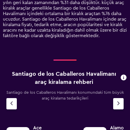
has
yılın geri kalan zamanından %31 daha düşüktür. küçük araç
1
kiralık araçlar genellikle Santiago de los Caballeros
Y
Havalimanı içindeki ortalama bir kiralık araçtan %76 daha
axis
ucuzdur. Santiago de los Caballeros Havalimanı içinde araç
displaying
kiralama fiyatı, tedarik etme, aracın popülaritesi ve kiralık
values.
aracını ne kadar uzakta kiraladığın dahil olmak üzere bir dizi
Range:
faktöre bağlı olarak değişiklik göstermektedir.
0
to
6000.
Santiago de los Caballeros Havalimanı
araç kiralama rehberi
Santiago de los Caballeros Havalimanı konumundaki tüm büyük
araç kiralama tedarikçileri
Ace
Alamo