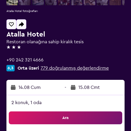
Atalla Hotel fotoğrafları
Atalla Hotel
Restoran olanağına sahip kiralık tesis
3 yıldız
+90 242 321 4666
Orta üzeri
779 doğrulanmış değerlendirme
6,3
14.08 Cum
-
15.08 Cmt
2 konuk, 1 oda
Ara