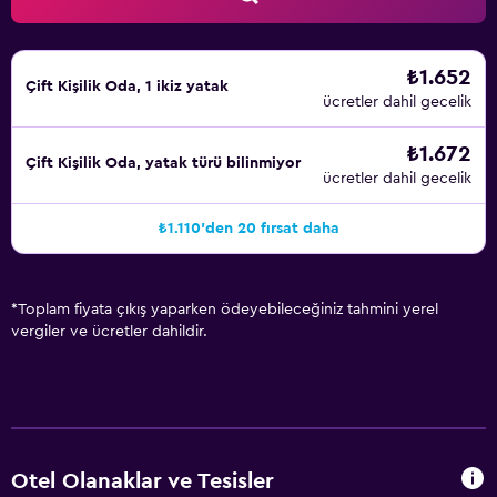
₺1.652
Çift ​Kişilik Oda, 1 ikiz yatak
ücretler dahil gecelik
₺1.672
Çift ​Kişilik Oda, yatak türü bilinmiyor
ücretler dahil gecelik
₺1.110'den 20 fırsat daha
*
Toplam fiyata çıkış yaparken ödeyebileceğiniz tahmini yerel
vergiler ve ücretler dahildir.
Otel Olanaklar ve Tesisler