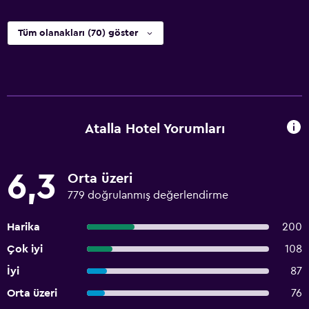
Tüm olanakları (70) göster
Atalla Hotel Yorumları
6,3
Orta üzeri
779 doğrulanmış değerlendirme
Harika
200
Çok iyi
108
İyi
87
Orta üzeri
76