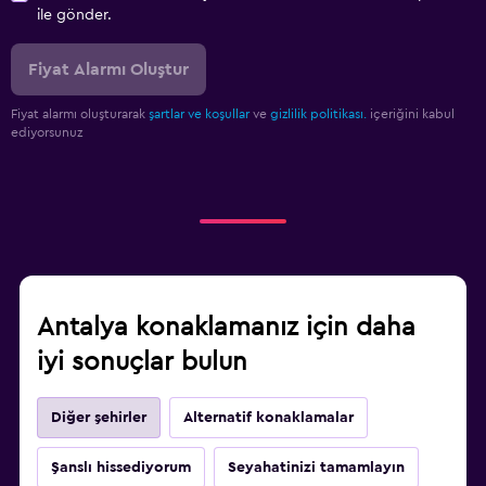
ile gönder.
Fiyat Alarmı Oluştur
Fiyat alarmı oluşturarak
şartlar ve koşullar
ve
gizlilik politikası.
içeriğini kabul
ediyorsunuz
Antalya konaklamanız için daha
iyi sonuçlar bulun
Diğer şehirler
Alternatif konaklamalar
Şanslı hissediyorum
Seyahatinizi tamamlayın