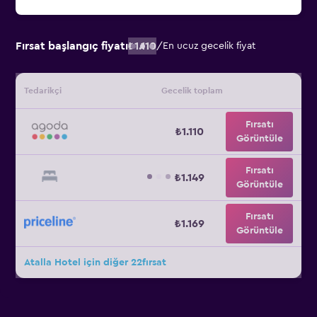
Fırsat başlangıç fiyatı
₺1.110
/
En ucuz gecelik fiyat
Tedarikçi
Gecelik toplam
Fırsatı
₺1.110
Görüntüle
Fırsatı
₺1.149
Görüntüle
Fırsatı
₺1.169
Görüntüle
Atalla Hotel için diğer 22fırsat