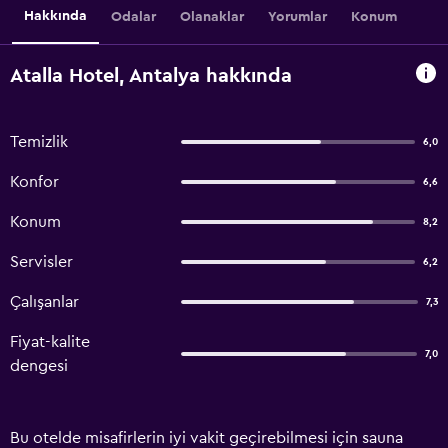
Hakkında
Odalar
Olanaklar
Yorumlar
Konum
Atalla Hotel, Antalya hakkında
Temizlik
6,0
Konfor
6,6
Konum
8,2
Servisler
6,2
Çalışanlar
7,3
Fiyat-kalite
7,0
dengesi
Bu otelde misafirlerin iyi vakit geçirebilmesi için sauna