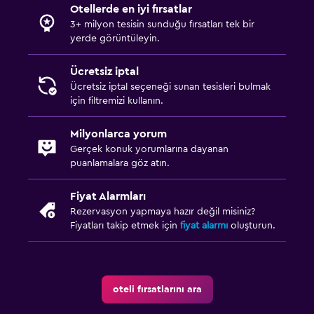
Otellerde en iyi fırsatlar
Teras/Veranda
3+ milyon tesisin sunduğu fırsatları tek bir
Plaj sandalyesi
yerde görüntüleyin.
Balkon
Ücretsiz iptal
Ücretsiz iptal seçeneği sunan tesisleri bulmak
Restoranlar
için filtremizi kullanın.
Restoran
Milyonlarca yorum
Bar/Lounge
Gerçek konuk yorumlarına dayanan
puanlamalara göz atın.
Minibar
Atıştırmalık büfesi
Fiyat Alarmları
Buzdolabı
Rezervasyon yapmaya hazır değil misiniz?
Fiyatları takip etmek için
fiyat alarmı
oluşturun.
Çamaşırhane
Çamaşır yıkama tesisleri
oteli fırsatlarını ara
Ütüleme servisi