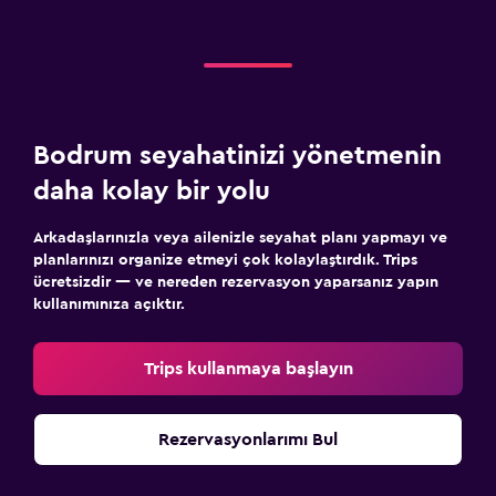
Çamaşırhane
Ütü ve ütü masası
Medya ve eğlence
Düz ekran TV
Bodrum seyahatinizi yönetmenin
Kablo veya Uydu TV
daha kolay bir yolu
Televizyon
Arkadaşlarınızla veya ailenizle seyahat planı yapmayı ve
planlarınızı organize etmeyi çok kolaylaştırdık. Trips
Yatak Odası
ücretsizdir — ve nereden rezervasyon yaparsanız yapın
kullanımınıza açıktır.
Çekyat
Elbise askılığı
Trips kullanmaya başlayın
Gardırop veya dolap
Spor
Rezervasyonlarımı Bul
Spor salonu