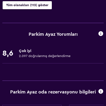
Tüm olanakları (113) göster
Yapılacaklar
Bisiklet kiralama
Balık Avı
Parkim Ayaz Yorumları
Masa üstü oyunları/yapbozlar
Oyun odası
Çok iyi
8,6
Canoe sporu
2.097 doğrulanmış değerlendirme
Dart
Sualtı dalış
Dalış
Akşam eğlencesi
Parkim Ayaz oda rezervasyonu bilgileri
Güzellik salonu
Masa tenisi