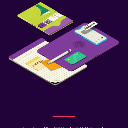
Spor salonu
Çalışma alanı
Faks/fotokopi