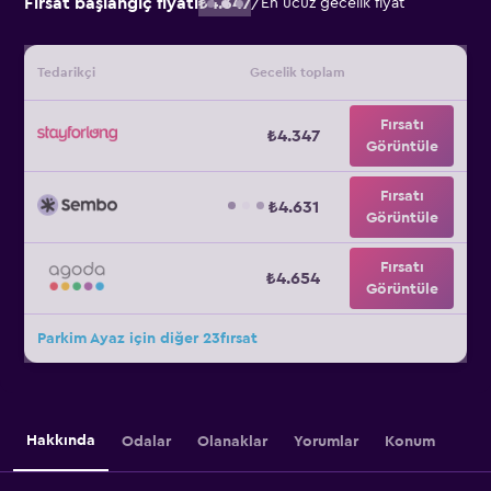
Fırsat başlangıç fiyatı
₺4.347
/
En ucuz gecelik fiyat
Tedarikçi
Gecelik toplam
Fırsatı
₺4.347
Görüntüle
Fırsatı
₺4.631
Görüntüle
Fırsatı
₺4.654
Görüntüle
Parkim Ayaz için diğer 23fırsat
Hakkında
Odalar
Olanaklar
Yorumlar
Konum