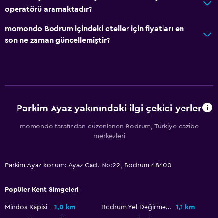
Sauna
operatörü aramaktadır?
Su kaydırağı
momondo Bodrum içindeki oteller için fiyatları en
son ne zaman güncellemiştir?
Genel
Aile odaları
Bahçe manzaralı
İç avlu manzarası
Parkim Ayaz yakınındaki ilgi çekici yerler
Havuz manzaralı
Depo
momondo tarafından düzenlenen Bodrum, Türkiye cazibe
merkezleri
Çekyat
Telefon
Parkim Ayaz konum: Ayaz Cad. No:22, Bodrum 48400
Karo/mermer yer döşemesi
Popüler Kent Simgeleri
Park ve ulaşım
Mindos Kapisi
1,0 km
Bodrum Yel Değirmenleri
1,1 km
Havalimanı servisi (ücretli)