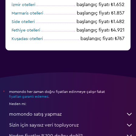
başlangıç fiyatı ₺1.652
İzmir otelleri
başlangıç fiyatı ₺1.857
Marmaris otelleri
başlangıç fiyatı ₺1.482
Side otelleri
başlangıç fiyatı ₺4.921
Fethiye otelleri
başlangıç fiyatı ₺767
Kuşadası otelleri
başlangıç fiyatı ₺1.720
Diyarbakır otelleri
momondo her zaman doğru fiyatları edinmeye çalışır fakat
*
fiyatları garanti edemez
.
Neden mi:
momondo satış yapmaz
Sizin için sayısız veri topluyoruz
Neden fiyatlar %100 doğru değil?