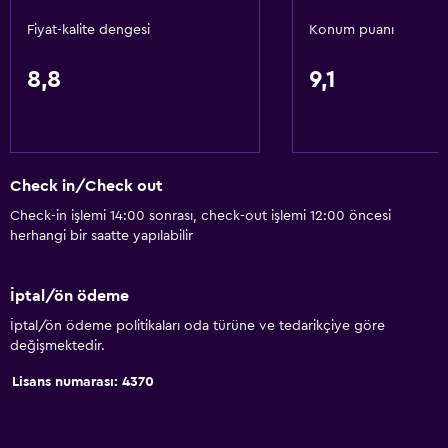
Bilardo
Fiyat-kalite dengesi
Konum puanı
Su spor tesisleri (tesis bünyesinde)
Rüzgar Sörfü
8,8
9,1
Hizmetler ve kolaylıklar
ATM bulunur
Check in/Check out
İş merkezi
Check-in işlemi 14:00 sonrası, check-out işlemi 12:00 öncesi
Araç kiralama
herhangi bir saatte yapılabilir
Uyandırma servisi
Kişisel hizmet
İptal/ön ödeme
Animasyon personeli
İptal/ön ödeme politikaları oda türüne ve tedarikçiye göre
değişmektedir.
Yerinde döviz alım satım
Hamam (Türk hamamı)
Lisans numarası: 4370
Tur danışma
Anahtar kart erişimi