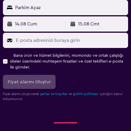
Parkim Ayaz
14.08 Cum
15.08 Cmt
Bana ürün ve hizmet bilgilerini, momondo ve ortak çalıştığı
siteler üzerindeki muhteşem fırsatları ve özel teklifleri e-posta
ile gönder.
Fiyat Alarmı Oluştur
Fiyat alarmı oluşturarak
şartlar ve koşullar
ve
gizlilik politikası.
içeriğini kabul
ediyorsunuz