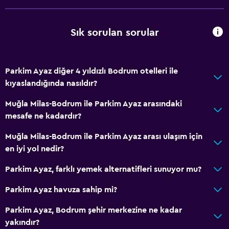
Ayak masajı
24 saat resepsiyon
Sık sorulan sorular
Emanet kasası
Şişe su
Parkim Ayaz diğer 4 yıldızlı Bodrum otelleri ile
kıyaslandığında nasıldır?
Temel özellikler
Muğla Milas-Bodrum ile Parkim Ayaz arasındaki
Tüm alanlarda Wi-Fi erişimi
mesafe ne kadardır?
İnternet
Muğla Milas-Bodrum ile Parkim Ayaz arası ulaşım için
Yangın söndürücü
en iyi yol nedir?
Ücretsiz tuvalet malzemeleri
Parkim Ayaz, farklı yemek alternatifleri sunuyor mu?
Duman alarmları
Parkim Ayaz havuza sahip mi?
Isıtma
Klimalı
Parkim Ayaz, Bodrum şehir merkezine ne kadar
yakındır?
Ücretsiz WiFi