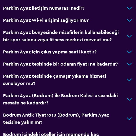
Yatak Örtüsü
Parkim Ayaz iletişim numarası nedir?
Havlu
Parkim Ayaz Wi-Fi erişimi sağlıyor mu?
Şampuan
Parkim Ayaz bünyesinde misafirlerin kullanabileceği
Vücut sabunu
bir spor salonu veya fitness merkezi mevcut mu?
Çöp kutusu
Parkim Ayaz için çıkış yapma saati kaçtır?
Saç kremi
Parkim Ayaz tesisinde bir odanın fiyatı ne kadardır?
Havuz ve spa
Parkim Ayaz tesisinde çamaşır yıkama hizmeti
Spa
sunuluyor mu?
Açık havuz
Parkim Ayaz (Bodrum) ile Bodrum Kalesi arasındaki
Havuz havluları
mesafe ne kadardır?
Buhar banyosu
Bodrum Antik Tiyatrosu (Bodrum), Parkim Ayaz
Masaj
tesisine yakın mı?
Havuz bar
Bodrum içindeki oteller için momondo kaç