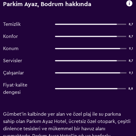
Parkim Ayaz, Bodrum hakkında
Temizlik
8,7
Konfor
8,7
Konum
9,1
Servisler
8,7
Çalışanlar
9,1
Fiyat-kalite
8,8
dengesi
Gümbet'in kalbinde yer alan ve özel plaj ile su parkına
sahip olan Parkım Ayaz Hotel, ücretsiz özel otopark, çeşitli
dinlence tesisleri ve mükemmel bir havuz alanı