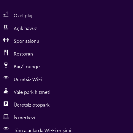
Özel plaj
Açık havuz
Spor salonu
Restoran
Bar/Lounge
Ücretsiz WiFi
Vale park hizmeti
Ücretsiz otopark
İş merkezi
Tüm alanlarda Wi-Fi erişimi