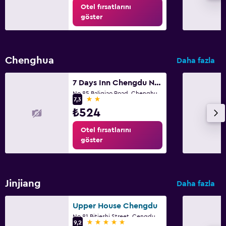
Otel fırsatlarını
göster
Chenghua
Daha fazla
7 Days Inn Chengdu North Railway Station 2nd Branch
No.85 Baliqiao Road, Chenghua District, Çengdu
2 yıldız
7,3
₺524
Otel fırsatlarını
göster
Jinjiang
Daha fazla
Upper House Chengdu
No.81 Bitieshi Street, Çengdu
5 yıldız
9,2