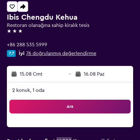
Ibis Chengdu Kehua
Restoran olanağına sahip kiralık tesis
3 yıldız
+86 288 535 5999
İyi
76 doğrulanmış değerlendirme
7,7
15.08 Cmt
-
16.08 Paz
2 konuk, 1 oda
Ara