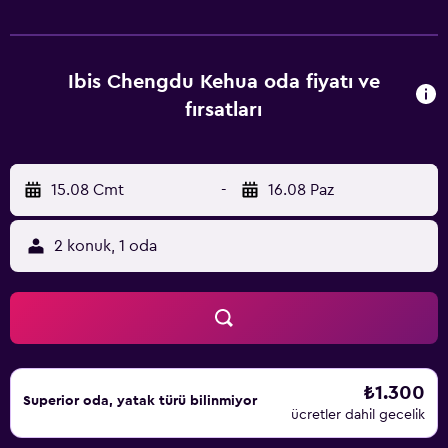
genelinde ücretsiz WiFi sunar. Du Fu Caotang, Ibis
Chengdu Kehua Hotel tesisine 8,6 km uzaklıktayken
Chengdu Century City Yeni Uluslararası Kongre ve Sergi
Merkezi 8,6 km mesafededir. Chengdu Shuangliu
Ibis Chengdu Kehua oda fiyatı ve
Uluslararası Havaalanı 16 km uzaklıktadır.
fırsatları
15.08 Cmt
-
16.08 Paz
2 konuk, 1 oda
₺1.300
Superior oda, yatak türü bilinmiyor
ücretler dahil gecelik