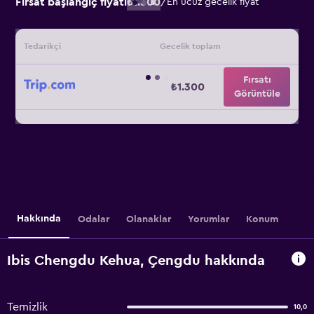
Fırsat başlangıç fiyatı
₺1.300
/
En ucuz gecelik fiyat
Tedarikçi
Gecelik toplam
Fırsatı
₺1.300
Görüntüle
Hakkında
Odalar
Olanaklar
Yorumlar
Konum
Ibis Chengdu Kehua, Çengdu hakkında
Temizlik
10,0