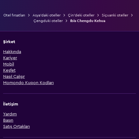
Otel fırsatları
Asya'daki oteller
Çin'deki oteller
Siçuanki oteller
Çengduki oteller
Ibis Chengdu Kehua
Şirket
Hakkında
Kariyer
Mobil
Keşfet
Nasıl Çalışır
Momondo Kupon Kodları
İletişim
Yardım
Basın
Satış Ortakları