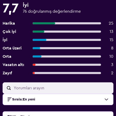
7,7
İyi
76 doğrulanmış değerlendirme
Harika
25
Çok iyi
13
İyi
15
Orta üzeri
8
Orta
10
Vasatın altı
3
Zayıf
2
Sırala
:
En yeni