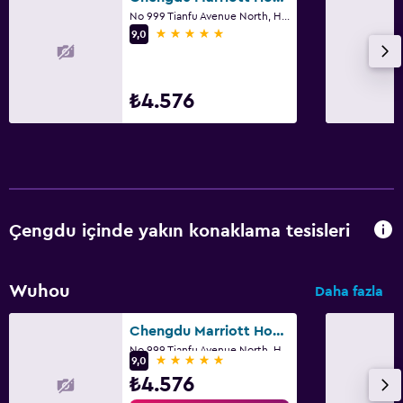
No 999 Tianfu Avenue North, High-Tech Zone, Çengdu
5 yıldız
9,0
₺4.576
Çengdu içinde yakın konaklama tesisleri
Wuhou
Daha fazla
Chengdu Marriott Hotel Financial Centre
No 999 Tianfu Avenue North, High-Tech Zone, Çengdu
5 yıldız
9,0
₺4.576