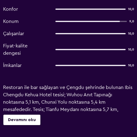
Konfor
10,0
Konum
9,0
Çalışanlar
10,0
Fiyat-kalite
10,0
dengesi
İmkanlar
10,0
Restoran ile bar sağlayan ve Çengdu şehrinde bulunan Ibis
Chengdu Kehua Hotel tesisi; Wuhou Anıt Tapınağı
noktasına 5,1 km, Chunxi Yolu noktasına 5,4 km
mesafededir. Tesis; Tianfu Meydanı noktasına 5,7 km,
Kuanzhai Tarihi Sokağı noktasına 6,8 km, Wenshu Manastırı
Devamını oku
noktasınaysa 8,1 km mesafededir. Tesis; 24 saat açık
resepsiyon, havaalanı transferi, ortak oturma alanı ve tesis